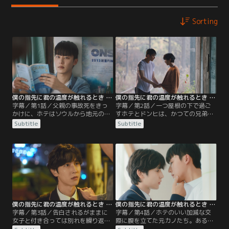
Sorting
僕の指先に君の温度が触れるとき 第01話／字幕
僕の指先に君の温度が触れるとき 第02話／字幕
字幕／第1話／父親の事故死をきっ
字幕／第2話／一つ屋根の下で過ご
かけに、ホテはソウルから地元の江
すホテとドンヒは、かつての兄弟の
陵に戻ってくる。2年ぶりに再会し
ような関係を取り戻していく。一
Subtitle
Subtitle
たホテとドンヒ。ドンヒは、ホテの
方、ホテは次第にドンヒに対して、
母親の勧めでホテの家に居候するこ
友情ではない特別な感情を抱き始め
とになるのだが…？
るのだった。
僕の指先に君の温度が触れるとき 第03話／字幕
僕の指先に君の温度が触れるとき 第04話／字幕
字幕／第3話／告白されるがままに
字幕／第4話／ホテのいい加減な交
女子と付き合っては別れを繰り返す
際に腹を立てた元カノたち。ある
ホテ。ショックを受けたドンヒはそ
日、登校すると元カノたちがホテを