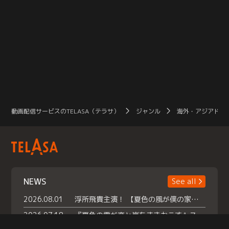
動画配信サービスのTELASA（テラサ）
ジャンル
海外・アジアドラ
NEWS
See all
2026.08.01
浮所飛貴主演！ 【夏色の風が僕の家にやってきた】 本日よりテラサで独占配信スタート！
2026.07.18
『夏色の雲が恋と嵐をまきおこす』スペシャルメイキング 【Part1】2026年７月18日（土）23時30分～配信スタート！話題のシーンの裏側を大公開！豪華キャスト大集合！ 『武宮家 真夏の家族会議』開催！