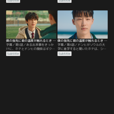
Subtitle
Subtitle
の日、ホテを避けるように遅い時間
待ち構えていた。慌てて保健室に逃
に帰宅する。ドンヒの心情を知らな
げ込むホテ。しかし、そこで思わぬ
いホテは、ドンヒの帰りが遅いこと
展開になって…？
を心配する。
僕の指先に君の温度が触れるとき 第05話／字幕
僕の指先に君の温度が触れるとき 第06話（最終話）／字幕
字幕／第5話／ある出来事をきっか
字幕／第6話／ドンヒがソウルの大
けに、ホテとドンヒの関係はギクシ
学に進学すると聞いたホテは、ショ
ャクし始める。関係を修復しようと
ックのあまり現実を受け止められな
Subtitle
Subtitle
必死になるホテ。しかし、自分さえ
い。ホテはドンヒの姿を求めるかの
気持ちを抑えれば、みんなが幸せに
ように美術室を訪れる。そこには、
なると思い込んだドンヒは、大きな
いるはずのないドンヒがいて…？
決断をするのだった。