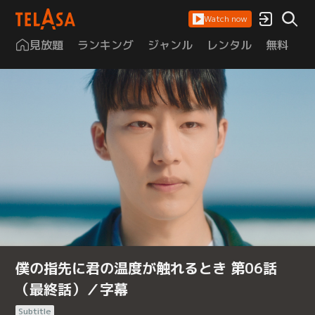
Watch now
見放題
ランキング
ジャンル
レンタル
無料
は
僕の指先に君の温度が触れるとき 第06話
（最終話）／字幕
Subtitle