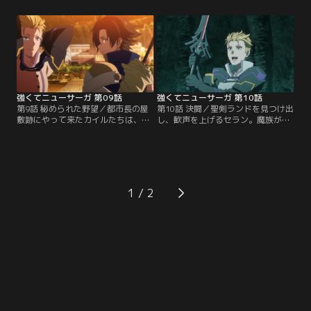
たちはミランダと共に都市長に会お
攻撃を繰り出したカイルはユーリガ
うとするも、疫病で面会謝絶の状態
と交戦する。一方、ゴウはシルドニ
にあると断られてしまう。その頃、
アに助言を仰ぎながら開発を進めて
別行動をしていたセランは、路地裏
いた。休憩時間にセランはこの街の
でゴウが悪党に絡まれているところ
どこかにあるという聖剣ランドの話
に遭遇する。ゴウを助けたセランは
を聞き興味を示す。その時、ガザス
家まで送ることになる。
の家を何者かが襲撃して…
強くてニューサーガ 第09話
強くてニューサーガ 第10話
第9話 秘められた野望／都市長の屋
第10話 決闘／聖剣ランドを見つけ出
敷跡にやって来たカイルたちは、瓦
し、歓声を上げるセラン。魔族がそ
礫に埋まった地下通路を探すことに
の声に気を取られている隙に、カイ
する。ウルザの精霊ノームで地下へ
ル、リーゼ、ウルザは反撃に出て、
の階段を見つけ出した一行は、魔族
ガニアスのツノを切り落とすことに
を警戒しつつもその先へ進む。たど
成功する。戦況が優勢に見える中、
り着いた先にあったのは、多数の死
カイルは戦いの一時中断を提案し、
体と禁呪の儀式を行った痕跡、そし
ツノと聖剣を賭けて3日後に決闘を
1
て祭壇上で魔力の光を帯びて輝く魔
しようと申し出る。大使館に戻った
石だった。その時、そこへ魔族のガ
カイルは、ガザスにとあるものを作
ニアス、ユーリガが…。
って欲しいと依頼して…