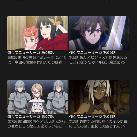
アと再会する。彼女は古代魔法王国
われて事故死する。それを前世の記
ザーレス最盛期の魔法王シルドニ
憶で知っているカイルは、英雄にな
ア・ザーレスが、自身の人格や知識
るべく、王女の危機に颯爽と現れそ
を模写した姿であった。魔法でカイ
の命を救う計画を立てる。シルドニ
ルの記憶を読み取ったシルドニア
アの能力を駆使して王女の馬車を見
は、「カイルが時を遡り2周目の人
張る一行が目撃したのは、御者が護
生に挑んでいる」という秘密を知
衛の兵士に斬り掛かるという衝撃的
り、驚く。その後、王都に戻った一
な光景だった。急いで現場に駆けつ
行は、今後の戦いに備えて…。
けるも…
強くてニューサーガ 第05話
強くてニューサーガ 第06話
第5話 未明の再会／ミレーナによれ
第6話 戦友／ゼントスと剣を交える
ば、今回の襲撃を仕組んだのは近衛
こととなったカイルは、魔法による
騎士の二番隊隊長・ゼントスで、カ
フェイントを見破り攻撃を躱す。驚
レナス王子による計画だという。動
くゼントスだったが、実はカイルは
揺が隠せないカイルに、ミレーナは
前世で魔法剣士としての戦い方をゼ
自身が目撃したことや王家の内情を
ントスから教わっていたのだ。カイ
語り出す。自身が王女を襲撃した犯
ルはかつての戦友に降伏を打診する
人に仕立て上げられてしまう可能性
も断られてしまう。明るくなってい
に至ったカイルたちは、迫る追手を
く空にタイムリミットを感じたゼン
切り抜けるため、正面から打ち破る
トスは勝負に出る。カイルの胴を刃
ことを決める。
が捉えて…
強くてニューサーガ 第07話
強くてニューサーガ 第08話
第7話 鍛治師の国へ／ジルグスから
第8話 暗躍する者たち／カイルが目
の使者として都市国家カランを訪れ
にしたのは、無惨に殺害されたアル
たカイルたち。大使館を訪れると、
ザードの亡骸と、その傍に立つ女魔
大使のミランダが出迎える。カイル
族・ユーリガだった。咄嗟に身構え