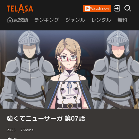
Watch now
見放題
ランキング
ジャンル
レンタル
無料
は
強くてニューサーガ 第07話
2025
23
mins