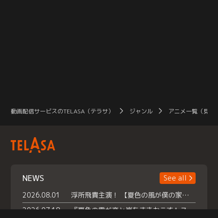
動画配信サービスのTELASA（テラサ）
ジャンル
アニメ一覧（見放
NEWS
See all
2026.08.01
浮所飛貴主演！ 【夏色の風が僕の家にやってきた】 本日よりテラサで独占配信スタート！
2026.07.18
『夏色の雲が恋と嵐をまきおこす』スペシャルメイキング 【Part1】2026年７月18日（土）23時30分～配信スタート！話題のシーンの裏側を大公開！豪華キャスト大集合！ 『武宮家 真夏の家族会議』開催！