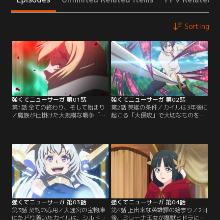
Sorting
強くてニューサーガ 第01話
強くてニューサーガ 第02話
第1話 全ての終わり、そして始まり
第2話 英雄の条件／カイルは3年後に
／魔族が仕掛けた大規模な戦争「大
起こる「大侵攻」で大切なものを守
侵攻」で、激戦の末にカイルは魔王
り抜くため、英雄を目指すことに決
討伐を果たす。すべてを失ったカイ
める。その決意は周囲からはいきな
ルは力尽きる間際、赤い光を放つ真
り人が変わったかのような振る舞い
紅の宝石を見つける。石を手に取っ
に見え、セランやリーゼは戸惑う。
たその時、カイルは光に包まれ……
そんな中、これから起こる出来事を
次に目覚めると、なんとそこは既に
もとに今後の行動を考えたカイル
滅んだはずの故郷だった！4年もの
は、セランと旅に出ることに決め
時を遡ったカイルは、前世の記憶と
る。旅の準備を進めるカイルは…。
経験を武器に2周目の…。
強くてニューサーガ 第03話
強くてニューサーガ 第04話
第3話 契約の応用／大迷宮の宝物庫
第4話 上出来な英雄譚の始まり／2日
にたどり着いたカイルは、シルドニ
後、ミレーナ王女が魔獣ヒドラに襲