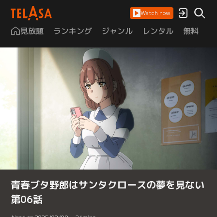
Watch now
見放題
ランキング
ジャンル
レンタル
無料
は
青春ブタ野郎はサンタクロースの夢を見ない
第06話