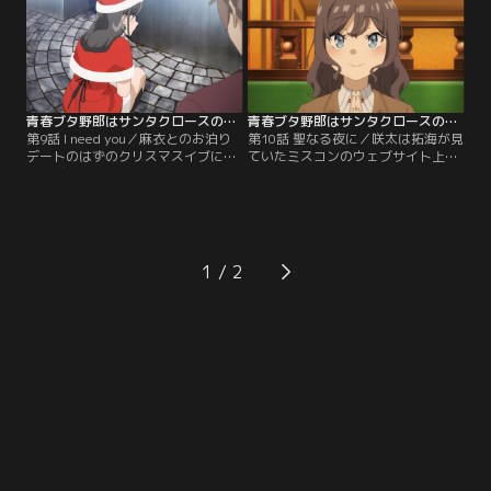
青春ブタ野郎はサンタクロースの夢を見ない 第09話
青春ブタ野郎はサンタクロースの夢を見ない 第10話
第9話 I need you／麻衣とのお泊り
第10話 聖なる夜に／咲太は拓海が見
デートのはずのクリスマスイブに紗
ていたミスコンのウェブサイト上に
良とデートをする夢を見た咲太。同
ミニスカサンタの姿を見つける。し
じ夢を見た当の紗良は、自らが思春
かし写真には霧島透子ではなく、岩
期症候群だと告げ、治さないでほし
見沢寧々という別人の名前が書かれ
いと話す。
ていた。
1