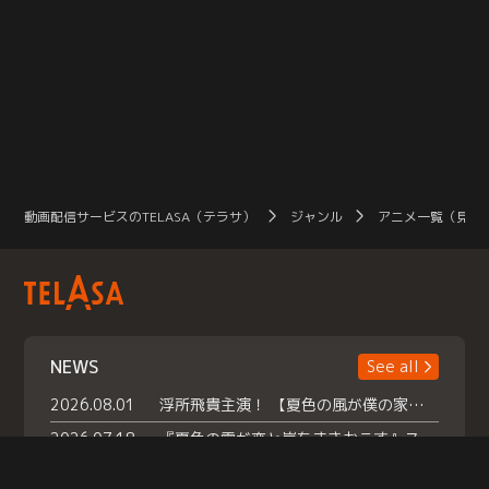
動画配信サービスのTELASA（テラサ）
ジャンル
アニメ一覧（見放
NEWS
See all
2026.08.01
浮所飛貴主演！ 【夏色の風が僕の家にやってきた】 本日よりテラサで独占配信スタート！
2026.07.18
『夏色の雲が恋と嵐をまきおこす』スペシャルメイキング 【Part1】2026年７月18日（土）23時30分～配信スタート！話題のシーンの裏側を大公開！豪華キャスト大集合！ 『武宮家 真夏の家族会議』開催！
2026.07.15
救命医・遥（今田）の《心揺さぶる過去》や、 麻酔科医・権野（船越英一郎）の《謎多きプライベート》など… 《知られざるエピソード》を独占配信！