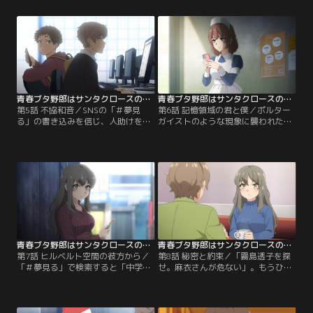
にライブ会場を訪れる。スイートバ
だという。その視線の先には赤城郁
レットのパフォーマンスの最中、卯
実がいた。
月の声が聞こえなくなる。突然声が
出なくなってしまったのだった。翌
日、八景島でのライブに卯月抜きの
4人で立つことになったスイートバ
レットだったが……。
青春ブタ野郎はサンタクロースの夢を見ない 第05話
青春ブタ野郎はサンタクロースの夢を見ない 第06話
第5話 不協和音／SNSの「＃夢見
第6話 記憶領域の君と僕／ポルター
る」の書き込みを信じ、人助けをし
ガイストのような現象に襲われた郁
て回っていた郁実。人助けもほどほ
実。思春期症候群かと心配する咲
どに、と忠告する咲太の言葉に背を
太。郁実は、これを治す方法は郁実
向けた郁実は……。
が咲太を忘れることだといい、とあ
る勝負を提案する。
青春ブタ野郎はサンタクロースの夢を見ない 第07話
青春ブタ野郎はサンタクロースの夢を見ない 第08話
第7話 ヒルベルト空間の彼方から／
第8話 秘密と約束／「霧島透子を探
「＃夢見る」で検索すると「中学の
せ。麻衣さんが危ない」。もうひと
同窓会に参加した」という夢の書込
つの可能性の世界の咲太からのメッ
みが。郁実も同窓会の夢を見ていた
セージを読み、咲太は霧島透子を名
が、傷害事件を起こして警察に捕ま
乗るミニスカサンタに連絡を試み
るというものだった。
る。