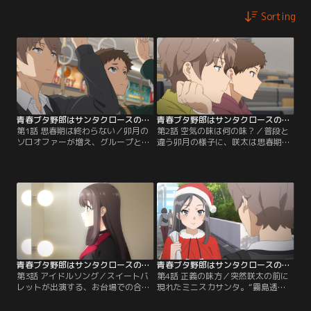
Sorting
青春ブタ野郎はサンタクロースの夢を見ない 第01話
青春ブタ野郎はサンタクロースの夢を見ない 第02話
第1話 思春期は終わらない／卯月の
第2話 空気の味は何の味？／普段と
ソロオファーが増え、グループとし
違う卯月の様子に、咲太は思春期症
ての今後を心配するのどかから相談
候群を疑う。大学の最寄り駅で、電
を受けた咲太。その翌日、授業にや
車から降りる素振りを見せない卯月
ってきた卯月の様子に、咲太は違和
を見かけた咲太は、彼女を追いかけ
感を覚えて……。
ることに。
青春ブタ野郎はサンタクロースの夢を見ない 第03話
青春ブタ野郎はサンタクロースの夢を見ない 第04話
第3話 アイドルソング／スイートバ
第4話 正義の味方／突然咲太の前に
レットが出演する、お台場での合同
現れたミニスカサンタ。“霧島透
ライブの日。不調を抱えたままの卯
子”を名乗る彼女は、皆に思春期症
月を心配していた咲太は、麻衣と共
候群をプレゼントして回っているの