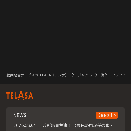
動画配信サービスのTELASA（テラサ）
ジャンル
海外・アジアドラ
NEWS
See all
2026.08.01
浮所飛貴主演！ 【夏色の風が僕の家にやってきた】 本日よりテラサで独占配信スタート！