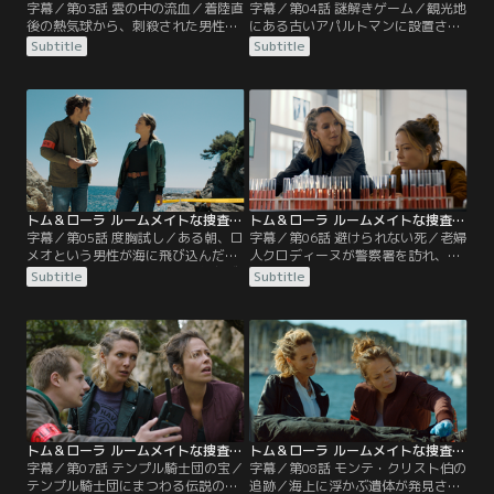
字幕／第03話 雲の中の流血／着陸直
字幕／第04話 謎解きゲーム／観光地
後の熱気球から、刺殺された男性が
にある古いアパルトマンに設置され
見つかる。離陸時も着陸時も被害者
た足場で、転落した男性の遺体が見
Subtitle
Subtitle
は1人だったという状況に、ローラ
つかる。被害者は民泊事業を始める
たちは困惑。被害者の妻の証言か
ため居住者を追い出そうとしてい
ら、飛行前に被害者と怪しい取り引
た。頭部に鈍器で殴られた痕が見つ
きをしていたという前科者が被疑者
かり、ローラとトムが率いるチーム
として浮上。そんななか、凶器や遺
が殺人事件として捜査に当たるな
体に残された傷痕から、捜査チーム
か、警察署に差出人不明の箱が届
の想定を裏切るある仮説が浮かび上
く。中には4つの謎解き問題が収め
がる。
られており…。
トム＆ローラ ルームメイトな捜査官 第05話／字幕
トム＆ローラ ルームメイトな捜査官 第06話／字幕
字幕／第05話 度胸試し／ある朝、ロ
字幕／第06話 避けられない死／老婦
メオという男性が海に飛び込んだあ
人クロディーヌが警察署を訪れ、亡
とに姿を消し、代わりに彼の親友ヴ
き夫に殺されそうだと訴える。彼女
Subtitle
Subtitle
ァンサンの遺体が浮かび上がる。ヴ
はヒ素中毒だと判明するも、彼女が
ァンサンは撲殺されたことが分か
営む骨とう品店と自宅にある物から
り、ロメオがヴァンサンを殺して逃
ヒ素は一切、検出されない。彼女に
亡したとの推理で、ローラとトムの
食事を差し入れている近所の料理店
意見が珍しく合う。そんななか、現
の経営者が被疑者として浮上する
場近くの岩場で大量の血痕が見つか
が、証拠はつかめない。毒の摂取源
り、血液型がロメオのものと一致。
も見つからぬままクロディーヌの症
状が悪化し…。
トム＆ローラ ルームメイトな捜査官 第07話／字幕
トム＆ローラ ルームメイトな捜査官 第08話／字幕
字幕／第07話 テンプル騎士団の宝／
字幕／第08話 モンテ・クリスト伯の
テンプル騎士団にまつわる伝説の剣
追跡／海上に浮かぶ遺体が発見され