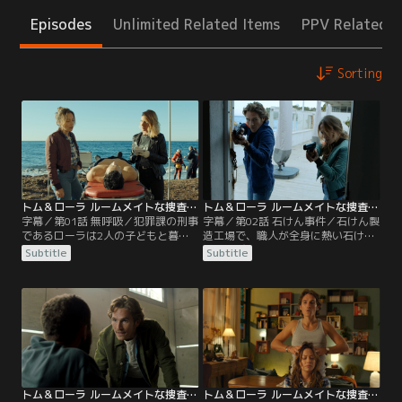
Episodes
Unlimited Related Items
PPV Related I
Sorting
トム＆ローラ ルームメイトな捜査官 第01話／字幕
トム＆ローラ ルームメイトな捜査官 第02話／字幕
字幕／第01話 無呼吸／犯罪課の刑事
字幕／第02話 石けん事件／石けん製
であるローラは2人の子どもと暮ら
造工場で、職人が全身に熱い石けん
す家に、麻薬取締課の刑事で、妻と
液を浴びて死亡する。現場の部屋は
Subtitle
Subtitle
別れたばかりの親友トムを一時的に
密室状態だったため不慮の事故と思
居候させている。ある日、海でダイ
われたが、被害者の頭部に殴られた
バーが他殺体で発見され、被害者男
痕があったことから、ローラたちは
性の恋人のかばんの中から凶器が見
殺人事件として捜査を開始する。正
つかる。ローラ率いるチームが取り
式に犯罪課に異動したトムはローラ
調べるが、彼女はトムの情報提供者
の相棒として捜査に尽力。
で、彼以外には黙秘を貫く。
トム＆ローラ ルームメイトな捜査官 第03話／字幕
トム＆ローラ ルームメイトな捜査官 第04話／字幕