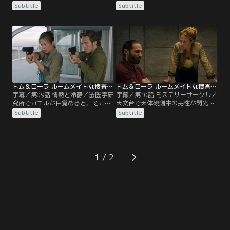
を探しに山に入った歴史研究者のオ
る。遺体の足首には電子監視装置が
Subtitle
Subtitle
ドレイが行方不明になる。彼女が何
装着されていたが、彼は装着者とし
者かに追われて岩場に転落する様子
て登録されている受刑者のジュリア
を記録した小型カメラが川の下流で
ンではないと判明。捜査チームはジ
見つかり、捜査チームはオドレイの
ュリアンが自らの死を偽装し逃亡し
助手の力を借りて彼女が向かいそう
たと見て、全国に指名手配。元海難
な場所を絞り込み、カメラに映って
救助員の彼は5年前に救助員仲間を
いた転落場所を突き止める。
殺したとして懲役10年の刑で服役中
だったが…。
トム＆ローラ ルームメイトな捜査官 第09話／字幕
トム＆ローラ ルームメイトな捜査官 第10話／字幕
字幕／第09話 情熱と冷静／法医学研
字幕／第10話 ミステリーサークル／
究所でガエルが目覚めると、そこに
天文台で天体観測中の男性が閃光を
は恋人アルノーの遺体が。ガエルに
浴びた直後にこつ然と姿を消し、翌
Subtitle
Subtitle
は前夜、被害者と口論してからの記
日に近くの草原にできたミステリー
憶がない。さらに不利になる証拠が
サークルの中で遺体となって発見さ
立て続けに見つかり、彼女は被疑者
れる。約10年前にミステリーサーク
として逮捕されてしまう。警察に許
ルの中で負傷して目覚め、“地球外
された捜査の期限は48時間。ガエル
生命体に誘拐された“と主張し続け
1
の無実を信じるローラたちは真犯人
ているポールが、強い光を放つ懐中
捜しに奔走するが、見つかるのはガ
電灯を持っていたことから被疑者と
エルに不利な証拠ばかり。
して浮上。