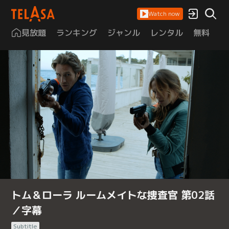
Watch now
見放題
ランキング
ジャンル
レンタル
無料
は
トム＆ローラ ルームメイトな捜査官 第02話
／字幕
Subtitle