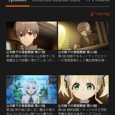
Sorting
公女殿下の家庭教師 第01話
公女殿下の家庭教師 第02話
第1話 魔法が使えない公女殿下／王
第2話 拒絶するモノ／ティナとエリ
宮魔法士の試験に落ちてしまったア
ーの家庭教師として魔法授業を開始
レン。仕事を探していたところ、恩
したアレン。エリーがあっという間
師である教授の紹介で公女殿下の家
に成長していく一方、ティナは一向
庭教師を務めることになりハワード
に魔法を発動できるようにならず、
公爵家へ。到着した先で待っていた
その差は開くばかり。少しずつティ
のは、魔法が全く使えないティナと
ナの中には劣等感が募ってい
いう少女。彼女の父親であるワルタ
き……。解決策を探るため、書庫へ
ー・ハワード公爵から伝えられたア
やってきたアレンは、勉強しようと
レンの使命は…。【提供：バンダイ
やってきたティナとメイド長のシェ
チャンネル】
リーの姿を見かける。【提供：バン
ダイチャンネル】
公女殿下の家庭教師 第03話
公女殿下の家庭教師 第04話
第3話 涙の後に咲く花／魔法が使え
第4話 最終試験／ティナの王立学校
るようにならない焦りから魔力を暴
受験を認める条件としてワルターか