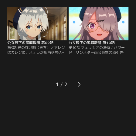
だったが、設備故障により入れなく
が、決闘を申し込んだらしい。駆け
なり落胆する。温度管理に使ってい
つけたアレンが目にしたのは、禍々
た魔石が消えてしまったのだとい
しいオーラを発する短剣を手にし、
う。そんな中、同じく旅行に来てい
いつもと様子の違うジェラルド王子
たステラ・フェリシア・カレンにま
だった。アレンがジェラルド王子の
さかの遭遇。一同は温泉に入るた
暴走を食い止めようとする中、リデ
め、魔石を探すことに！？【提供：
ィヤが颯爽と登場して……。【提
バンダイチャンネル】
供：バンダイチャンネル】
公女殿下の家庭教師 第09話
公女殿下の家庭教師 第10話
第9話 光のない路（みち）／アレン
第10話 フェリシアの決断／ハワー
はカレンに、ステラが相当落ち込ん
ド・リンスター両公爵家の取引先選
でいるようだと相談を持ちかけられ
定役を務めるアレンのもとに、フェ
る。先日のジェラルド王子との戦い
リシアの父であるフォス商会のエル
で、ステラは急速に魔法の腕を上げ
ンスト代表が商談にやってくる。大
ていくティナ達と自身の実力差を目
量の商品を仕入れたいというエルン
の当たりにしたのだった。その頃、
スト代表の提案を、アレンは無理な
アレンはティナを呼び出していた。
条件だと断る。その話を聞いたフェ
1
期待と喜びの表情を浮かべるティナ
リシアは、商談を父に任せきりにし
に、アレンはティナの中に存在して
ていたことを悔いて、アレンに直談
いるのが何なのか…。【提供：バン
判を持ちかける。【提供：バンダイ
ダイチャンネル】
チャンネル】