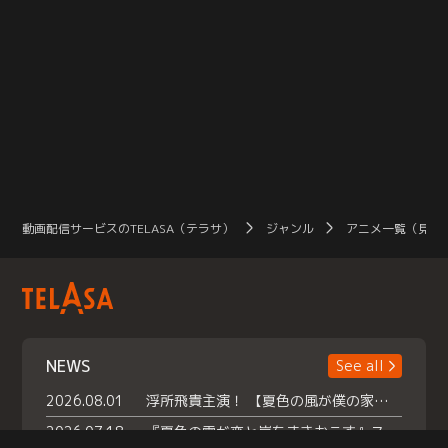
動画配信サービスのTELASA（テラサ）
ジャンル
アニメ一覧（見放
NEWS
See all
2026.08.01
浮所飛貴主演！ 【夏色の風が僕の家にやってきた】 本日よりテラサで独占配信スタート！
2026.07.18
『夏色の雲が恋と嵐をまきおこす』スペシャルメイキング 【Part1】2026年７月18日（土）23時30分～配信スタート！話題のシーンの裏側を大公開！豪華キャスト大集合！ 『武宮家 真夏の家族会議』開催！