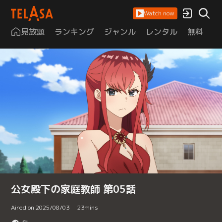
Watch now
見放題
ランキング
ジャンル
レンタル
無料
は
公女殿下の家庭教師 第05話
Aired on 2025/08/03
23
mins