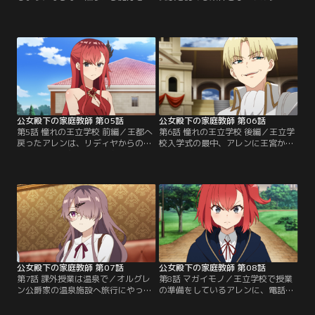
走させたティナ。魔力の暴走を抑え
ら提示された最終試験に向け、日々
ようと試みるアレンは、吹雪の中で
訓練に励むティナとエリー。そんな
ティナの中にあるものを目にする。
中、アレンはティナが魔力を暴走さ
それこそがティナの魔法発動を妨げ
せた時に見えた「何か」の正体を調
ていた「何か」だった--その後、テ
べていた。そして迎えた最終試験当
ィナは魔法を使えるようになるも、
日。ティナとエリーの対戦相手とし
ワルターは王立学校受験を頑に認め
て現れたのは銀仮面をつけた大男だ
ようとしない。反発するアレン
った……。果たしてティナとエリー
に…。【提供：バンダイチャンネ
は王立学校を…。【提供：バンダイ
ル】
チャンネル】
公女殿下の家庭教師 第05話
公女殿下の家庭教師 第06話
第5話 憧れの王立学校 前編／王都へ
第6話 憧れの王立学校 後編／王立学
戻ったアレンは、リディヤからの追
校入学式の最中、アレンに王宮から
及をなんとか躱しつつ、久々の再会
救援を求める知らせが届く。駆けつ
を楽しむ。一方、ティナとエリーは
けたアレンが目にしたのは、騎士達
王立学校入学試験を非常に優秀な成
を次々に倒し、ジェラルド王子に対
績で合格。首席のティナは新入生代
して剣を振るうリディヤの姿だっ
表の挨拶を務めることになる。そし
た。それから数日後、アレンは王立
てアレンが王宮魔法士試験に落ちた
学校に呼び出されていた。教授の計
理由が明かされる--憧れの王立学校
らいで臨時講師になることになった
編がついに開幕！【提供：バンダイ
アレンは、先生として初めて王立学
チャンネル】
校の教壇に立つ。【提供：バンダイ
チャンネル】
公女殿下の家庭教師 第07話
公女殿下の家庭教師 第08話
第7話 課外授業は温泉で／オルグレ
第8話 マガイモノ／王立学校で授業
ン公爵家の温泉施設へ旅行にやって
の準備をしているアレンに、電話が
きたティナ・エリー・アレン・リデ
かかってくる。ジェラルド王子やそ
ィヤ。温泉を楽しみにしていた一同
の取り巻きと口論になったリィネ