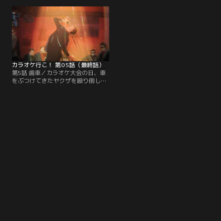
オケ大会が重なる勝負の日まで、そ
かったように歌うヤクザたちに、聡
れぞれで練習することになる。合唱
実は言いようのない怒りをぶつけ
部では後輩の和田も聡実の不調に気
て、涙をあふれさせてしまう
づき、心配していたが……。
が……。
カラオケ行こ！ 第05話（最終話）
第5話 歯車／カラオケ大会の日、車
をぶつけてきたヤクザを殴り倒した
狂児は、その後自首して3年間服役
した。出所日を迎えて、久しぶりに
街を歩く狂児。祭林組の事務所へ行
くと、今日がカラオケ大会の日だと
聞かされ、出所したばかりの狂児も
参加させられることに……。