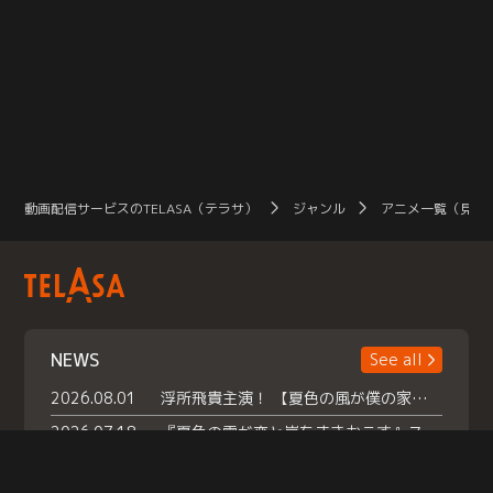
動画配信サービスのTELASA（テラサ）
ジャンル
アニメ一覧（見放
NEWS
See all
2026.08.01
浮所飛貴主演！ 【夏色の風が僕の家にやってきた】 本日よりテラサで独占配信スタート！
2026.07.18
『夏色の雲が恋と嵐をまきおこす』スペシャルメイキング 【Part1】2026年７月18日（土）23時30分～配信スタート！話題のシーンの裏側を大公開！豪華キャスト大集合！ 『武宮家 真夏の家族会議』開催！
2026.07.15
救命医・遥（今田）の《心揺さぶる過去》や、 麻酔科医・権野（船越英一郎）の《謎多きプライベート》など… 《知られざるエピソード》を独占配信！