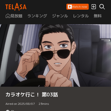
Watch now
見放題
ランキング
ジャンル
レンタル
無料
は
カラオケ行こ！ 第03話
Aired on 2025/08/07
23
mins