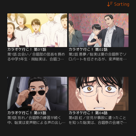
Sorting
カラオケ行こ！ 第01話
カラオケ行こ！ 第02話
第1話 出会い／合唱部の部長を務め
第2話 悪夢／聡実は夏の合唱祭でソ
る中学3年生・岡聡実は、合唱コン
ロパートを任されるが、変声期を迎
クールの会場で突如現れたヤクザ・
えてしまい憂鬱になる。そんな時、
成田狂児から「カラオケ行こ！」と
いつものように狂児にカラオケ店へ
声をかけられる。狂児がいる祭林組
連れて行かれると、そこには祭林組
では恒例のカラオケ大会があり、そ
のヤクザたちが聡実に歌のアドバイ
こで歌ヘタ王にならないための歌唱
スをしてもらおうと集まってい
指導をしてほしいという話だった。
た……。
カラオケ行こ！ 第03話
カラオケ行こ！ 第04話
第3話 別れ／合唱祭の練習が続く
第4話 紅／狂児が事故に遭ったこと
中、聡実は変声期による声の出しづ
を知った聡実は、合唱祭の会場では
らさに悩んでいた。同じ頃、狂児も
なく、カラオケ大会が開かれている
喉の調子が悪くなり、合唱祭とカラ
スナックへ向かう。そこで何事もな