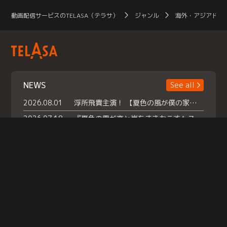
動画配信サービスのTELASA（テラサ）
ジャンル
海外・アジアドラ
NEWS
See all
2026.08.01
浮所飛貴主演！ 【夏色の風が僕の家にやってきた】 本日よりテラサで独占配信スタート！
2026.07.18
『夏色の雲が恋と嵐をまきおこす』スペシャルメイキング 【Part1】2026年７月18日（土）23時30分～配信スタート！話題のシーンの裏側を大公開！豪華キャスト大集合！ 『武宮家 真夏の家族会議』開催！
2026.07.15
救命医・遥（今田）の《心揺さぶる過去》や、 麻酔科医・権野（船越英一郎）の《謎多きプライベート》など… 《知られざるエピソード》を独占配信！