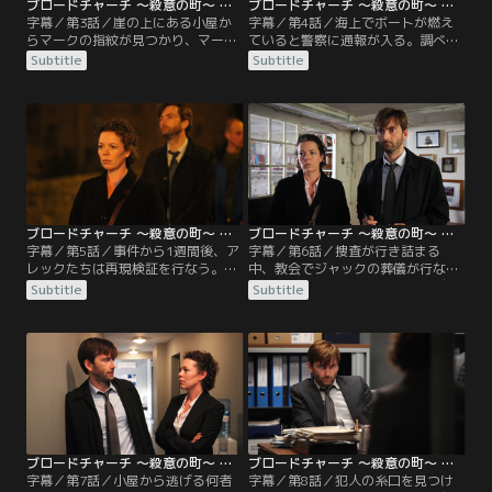
ブロードチャーチ ～殺意の町～ シーズン1 第03話／字幕
ブロードチャーチ ～殺意の町～ シーズン1 第04話／字幕
字幕／第3話／崖の上にある小屋か
字幕／第4話／海上でボートが燃え
らマークの指紋が見つかり、マーク
ていると警察に通報が入る。調べた
は警察であらためて聴取を受ける。
ところ、中からダニーのものと思わ
Subtitle
Subtitle
ダニーが殺された夜はナイジェと一
れる毛髪が見つかり、アレックはこ
緒で、小屋には水道管修理に行った
れが決定的な証拠になりうると歓喜
と供述するが、マークのボートから
する。一方、オリーはカレンの提案
は血痕が見つかり、スーザンら他の
でジャックの過去について調べ、あ
住民の供述とも矛盾が生じている。
る事実を突き止める。カレンは、事
そんな中、スティーヴはベスに近づ
件に関心を集めるためベスたち遺族
きダニーに関してあることを伝え
にメディアへの顔出しを説得する。
る。カレンは取材を始めるが…。
マギーは…。
ブロードチャーチ ～殺意の町～ シーズン1 第05話／字幕
ブロードチャーチ ～殺意の町～ シーズン1 第06話／字幕
字幕／第5話／事件から1週間後、ア
字幕／第6話／捜査が行き詰まる
レックたちは再現検証を行なう。そ
中、教会でジャックの葬儀が行なわ
の後、エリーが帰宅すると、姉のル
れた後、住民たちはトレーダーズ・
Subtitle
Subtitle
ーシーが待っており、あることを目
ホテルに集まる。そこでポールがト
撃したと言う。カレンはジャックの
ムと親しそうに話すのを見たアレッ
過去に関する記事をオリーに書かせ
クは、ポールの調査を始める。スー
て本社に送るが、翌朝ヘラルドの一
ザンを疑うマギーは昔のコネを使っ
面には、ジャックが犯人であるかの
てスーザンに関する過去の記事を探
ように煽った記事が掲載される。ジ
し、驚くべき事実を突き止める。一
ャックの店にはマスコミが詰めか
方、ベスは今後の生活の参考にする
け…。
べく…。
ブロードチャーチ ～殺意の町～ シーズン1 第07話／字幕
ブロードチャーチ ～殺意の町～ シーズン1 第08話（最終話）／字幕
字幕／第7話／小屋から逃げる何者
字幕／第8話／犯人の糸口を見つけ