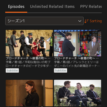
Episodes
Unlimited Related Items
PPV Related I
シーズン1
Sorting
ブロードチャーチ ～殺意の町～ シーズン1 第01話／字幕
ブロードチャーチ ～殺意の町～ シーズン1 第02話／字幕
字幕／第1話／平和な海沿いの町ブ
字幕／第2話／アレックとエリーは
ロードチャーチのビーチで少年ダニ
ダニーのバイト先の新聞店オーナ
ー・ラティマーが、遺体で発見され
ー、ジャック・マーシャルに聞き込
Subtitle
Subtitle
る。新しく赴任してきたアレック・
みを行うが、彼の目撃証言にはある
ハーディ警部補と地元出身のエリ
矛盾が。アレックは遺体発見現場か
ー・ミラー巡査部長が事件を担当す
ら2キロほどの崖の上に小屋を発
ることに。検視の結果、ダニーは転
見。駐車場の監視カメラに気付き、
落事故に見せかけて殺されたことが
その映像を入手させる。そんな中、
判明。アレックとエリーは、マスコ
鑑識がダニーの部屋から現金500ポ
ミに対し詳細を伏せながら捜査を進
ンド、ダニーの姉クロエの部屋から
める。しかし…。
コカインの包みを発見。一方…。