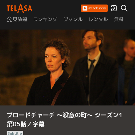
Watch now
見放題
ランキング
ジャンル
レンタル
無料
は
ブロードチャーチ ～殺意の町～ シーズン1
第05話／字幕
Subtitle