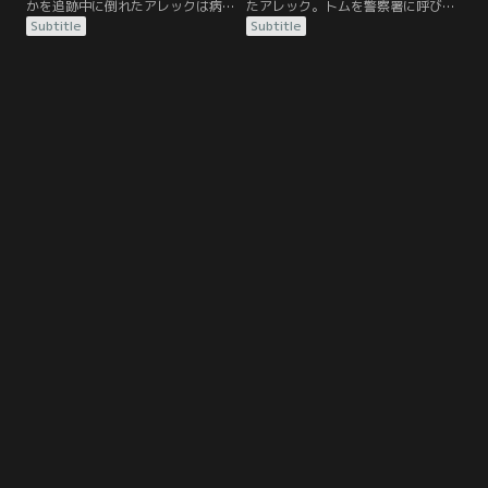
かを追跡中に倒れたアレックは病院
たアレック。トムを警察署に呼び出
に搬送され、不整脈で深刻な病状だ
し、壊れたパソコンを見せると、そ
Subtitle
Subtitle
ということをエリーに知られてしま
の中にはトムがダニーに送った脅迫
う。スーザンの聴取を続けるエリー
メールのデータが残っていた。その
は、あることを聞き出す。それは、
後、アレックはビーチにエリーを呼
ナイジェがダニーの遺体をビーチま
び出すが、話の最中に、ダニーのス
でボートで運んできたのを見たとい
マートフォンが追跡可能になったと
うものだった。アレックらは早速ナ
知らせが入る。エリーと別れ、アレ
イジェを署に連行し、聴取を始め
ックはシグナルの発信元にたどり着
る。また…。
くが…。