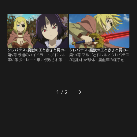
は王の血筋であるかを確認すること
アリシアたちが逃げ込んだ水車小屋
だった。ルナに薬を飲ませようとす
は包囲されてしまった。出て来ない
るナイエ。これにネルルは怪力によ
アリシアたちに痺れを切らし、松明
って鉄製のベッドを押し返し反撃す
を投げつけてあぶり出そうとする自
る。一方、手元に武器が無いまま巨
警団のフィル。そこへ自警団団長の
大ムカデの攻撃をまともに受けたア
マークが現れる。勇者に聞きたいこ
リシアは……。
とがあると呼びかけられ、表に出た
アリシアだが……。
クレバテス-魔獣の王と赤子と屍の勇者- 第09話
クレバテス-魔獣の王と赤子と屍の勇者- 第10話
第9幕 戦場のハイドラート／ドレル
第10幕 マルゴとドレル／クレバテス
率いるボーレート軍に侵攻される
が囚われた球体・魔血牢の様子を見
中、ハイデン皇太子妃のトアラは、
に来たところでロッドに声をかけら
王の代理として宝具『王の鎚』を持
れたガルト。王家の炉が奪われるこ
ち出陣することを決める。一方、ク
とを危惧したロッドに頼まれ、彼と
レンたちがボーレート軍上位魔道
取引をしてドレルの元まで運ぶこと
士・ナイエの力を利用して首都ハイ
を承諾する。その頃、王家の炉に繋
ドラートへ向かうと、ボーレート軍
がる扉を開ける手段を探していたク
1
とハイデン軍が交戦中だった。そこ
レンは、塔の煙突を降りて炉の前に
にドレルの姿を見つけたアリシアは-
立っていた。するといつの間にか扉
-。
が開いていて--。