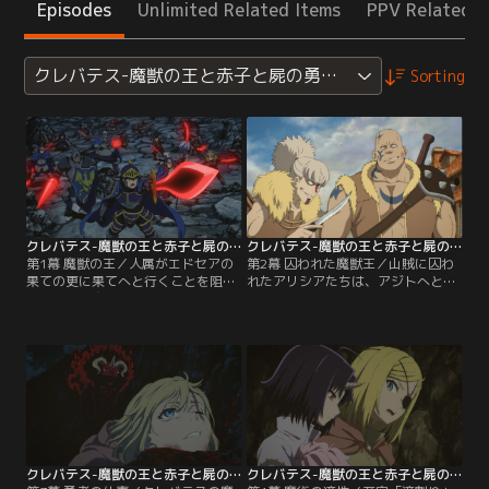
Episodes
Unlimited Related Items
PPV Related I
クレバテス-魔獣の王と赤子と屍の勇者-
Sorting
クレバテス-魔獣の王と赤子と屍の勇者- 第01話
クレバテス-魔獣の王と赤子と屍の勇者- 第02話
第1幕 魔獣の王／人属がエドセアの
第2幕 囚われた魔獣王／山賊に囚わ
果ての更に果てへと行くことを阻ん
れたアリシアたちは、アジトへと連
できた四大魔獣王。エドセアの古い
れて来られる。ルナを連れていたク
伝説によると、その魔獣王を倒すの
レンは、そこでネルという女性に引
はハイデン王から武器を賜った勇者
き合わされる。一方、別行動となっ
の中の勇者だという。勇者に憧れ、
たアリシアは山賊のボスを自称する
13人の勇者のひとりに選ばれたアリ
ブロコに、魔鉱石を持ち歩いていた
シアは、彼らと共に月の山の主・ク
ことから勇者の一人だと見破られ、
レバテスに挑む。
「至宝」の在処を白状するように迫
られるが……。
クレバテス-魔獣の王と赤子と屍の勇者- 第03話
クレバテス-魔獣の王と赤子と屍の勇者- 第04話