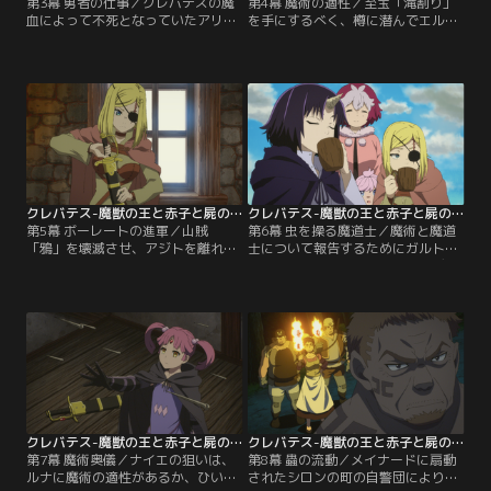
第3幕 勇者の仕事／クレバテスの魔
第4幕 魔術の適性／至宝「滝割り」
血によって不死となっていたアリシ
を手にするべく、樽に潜んでエルベ
アは、吊橋から落ちても生きてい
の縦坑の湖へと沈んでいくアリシ
た。血を流しすぎて身動きが取れな
ア。ようやく底にたどり着いたかと
いアリシアの前に、魔血で子犬のよ
思い樽を出ると、そこは巨大な水棲
うな姿を形作ったクレバテスが現
魔獣の頭の上だった。クレバテスよ
れ、ネルが乳母役を断わった理由を
りも大きい水棲魔獣に吸い込まれそ
問う。山賊は出ていく者を執拗に追
うになりながら、「滝割り」へと必
いかけるからだと言われたクレバテ
死に手を伸ばすアリシアだったが-
スは、その言葉に--。
-。
クレバテス-魔獣の王と赤子と屍の勇者- 第05話
クレバテス-魔獣の王と赤子と屍の勇者- 第06話
第5幕 ボーレートの進軍／山賊
第6幕 虫を操る魔道士／魔術と魔道
「鴉」を壊滅させ、アジトを離れよ
士について報告するためにガルトが
うとするクレンたち。「滝割り」を
去り、アリシアはクレンにハイデン
クレンに没収されたアリシアは、ブ
の現状を報告する。王と首都機能を
ロコの部屋に剣があると聞き、それ
失ったハイデンは、隣国ボーレート
を取りに向かう。ブロコの部屋で剣
に攻め込まれていたのだ。ハイデン
のほかに金や革製の鎧を手に入れた
がボーレートに支配されれば、ハイ
アリシアだったが、そこへクレンが
デン人のルナは王になれない。ルナ
吹き飛ばされてきて--。
を人の世界で生かすには、ハイデン
を守らねばならないと聞かされたク
レンは--。
クレバテス-魔獣の王と赤子と屍の勇者- 第07話
クレバテス-魔獣の王と赤子と屍の勇者- 第08話
第7幕 魔術奥儀／ナイエの狙いは、
第8幕 蟲の流動／メイナードに扇動
ルナに魔術の適性があるか、ひいて
されたシロンの町の自警団により、