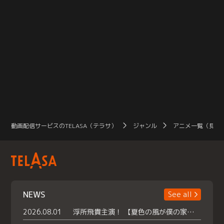
動画配信サービスのTELASA（テラサ）
ジャンル
アニメ一覧（見放
NEWS
See all
2026.08.01
浮所飛貴主演！ 【夏色の風が僕の家にやってきた】 本日よりテラサで独占配信スタート！