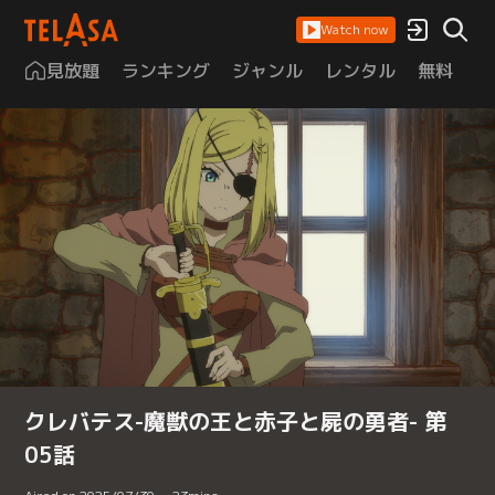
Watch now
見放題
ランキング
ジャンル
レンタル
無料
は
クレバテス-魔獣の王と赤子と屍の勇者- 第
05話