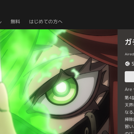
ル
無料
はじめての方へ
ガ
Aire
Are
第4
天界
なる
掃除
習い
のは