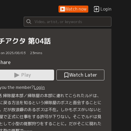
Watch now
Login
チアクタ 第04話
d on 2025/08/03
23
mins
Share
Play
Watch Later
 you the member?
Login
話 掃除屋本部／掃除屋の本部に連れてこられたルドは、
に戻る方法を知るという掃除屋のボスと面会することに
。だが放浪癖のあるボスは不在。しかもボスがいないと
屋で正式に仕事をする許可が下りない。そこでルドは見
として小型の斑獣狩りをすることに。だがそこに現れた
大型の斑獣で……。