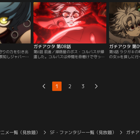
前にエンジンとい
トされる。これまで住んでいた≪天界≫に
が下りない。そこ
戻る方法を探すため、それを承諾するルド
型の斑獣狩りをす
だが、教育係のザンカといきなり揉めてし
れたのは大型の斑
まう。
ガチアクタ 第08話
ガチアクタ 第0
お守りの力を引き出
第8話 前進／掃除屋のボス・コルバスが帰
第9話 ラクガキ
察知しジャバーの
還した。コルバスは仲間を命懸けで守った
の女≫を探しに行
せる。しかしジャ
ルドに感謝し、掃除屋へと正式に迎え入れ
たってエンジンは
意識を失うことで
ると、天界に関する情報を教える。コルバ
ルドを落書きの街
ドを追い詰める。
スによると天界と下界の狭間には≪境界≫
と連れて行く。そ
たそのとき、ルド
があり、そこを越えると死んでしまうらし
符」を付ける≫能
た。ルドは合流し
い。だが、とある場所に、≪境界≫を生き
でいるという。エ
1
2
3
バーに立ち向か
たまま越えた人間を知っている女性がいる
符を描いてもらお
という……。
アニメ一覧（見放題）
SF・ファンタジー一覧（見放題）
ガチア