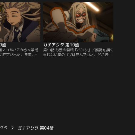
でルドは見習いとして小
も、とためらうルドだが、天界に戻る手が
ることに。だがそこに現
かりを掴むために仕事に同行することを決
獣で……。
意する。
9話
ガチアクタ 第10話
の町／コルバスから≪禁域
第10話 砂漠の禁域『ペンタ』／護符を描く
く許可が出た。捜索にあ
まじない屋のゴブは死んでいた。だが彼に
、新たなチーム編成で、
認められていたレムリンがゴブの人器を引
≪キャンバスタウン≫へ
き継ぎ、新しくまじない屋になる。レムリ
こには≪描いた物に「護
ンに護符を描いてもらうルドたち。掃除屋
力を持ったギバーが住ん
の本部に戻り、完成したルドのフルフェイ
ンジンはルドの身体に護
スを受け取ると、≪禁域の女≫がいるとい
うとするのだが……。
う砂漠の禁域≪ペンタ≫へと向う。
クタ
ガチアクタ 第04話