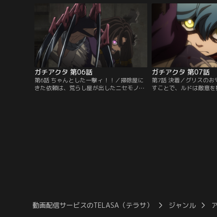
く。だが帰り道、ルドは信じられない光景
に陥るルド。そんな彼の
を目にする。
う男が現れる。
ガチアクタ 第06話
ガチアクタ 第07話
第6話 ちゃんとした一撃ィ！！／掃除屋に
第7話 決着／グリスの
きた依頼は、荒らし屋が出したニセモノだ
すことで、ルドは敵意を
った。彼らの狙いは天界人であるルド。荒
攻撃をすべて回避してみ
らし屋の対応に当たったザンカを残し、ル
バーは自らに毒を打ち、
ドはグリスやフォロとともに逃走経路を探
対抗。無意識の攻撃でル
す。そんな彼らの前に新たな荒らし屋ジャ
ジャバーの毒の爪が迫っ
バーが立ちはだかった。仲間を守ろうとす
を救ったのはザンカだっ
るグリスに両手を武器化させたジャバーが
たザンカと協力してジャ
襲いかかる！
う。
動画配信サービスのTELASA（テラサ）
ジャンル