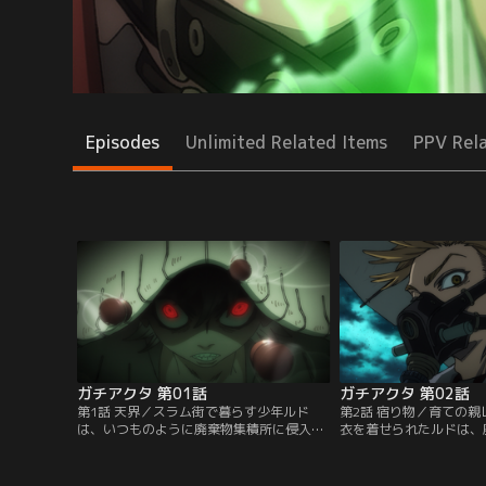
Episodes
Unlimited Related Items
PPV Rel
ガチアクタ 第01話
ガチアクタ 第02話
第1話 天界／スラム街で暮らす少年ルド
第2話 宿り物／育ての
は、いつものように廃棄物集積所に侵入
衣を着せられたルドは、
し、まだ使えるゴミを探していた。彼はそ
捨てられる≪奈落≫へと
こで見つけたぬいぐるみを、密かに思いを
された空気で呼吸もまま
寄せている少女チワへとプレゼントしに行
から生まれた斑獣に襲わ