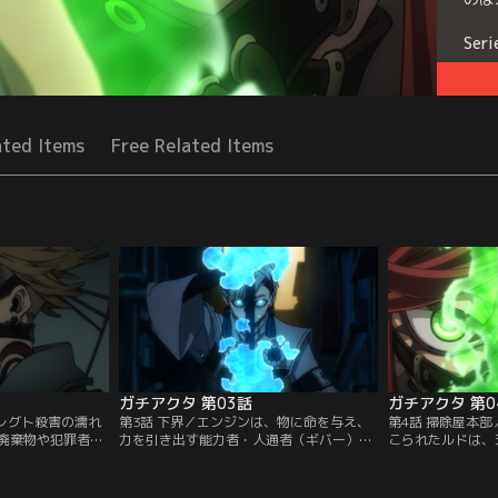
Seri
ated Items
Free Related Items
ガチアクタ 第03話
ガチアクタ 第0
親レグト殺害の濡れ
第3話 下界／エンジンは、物に命を与え、
第4話 掃除屋本
廃棄物や犯罪者が
力を引き出す能力者・人通者（ギバー）だ
こられたルドは、
落とされる。汚染
った。同じく人通者としての力に目覚めた
いう掃除屋のボス
ならない中、ゴミ
ルドは、エンジンから、ゴミから生まれた
だが放浪癖のある
れ絶体絶命の危機
斑獣を倒す≪掃除屋≫という組織にスカウ
がいないと掃除屋