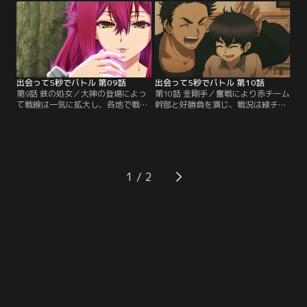
各々の陣営が来たるべき戦いに向け
して最前線に現れ、圧倒的な暴力で
て準備を進める中で、啓の「本当の
戦場を支配していく。【提供：バン
能力」に気づいた“ある人物”が動き
ダイチャンネル】
出す……。【提供：バンダイチャン
ネル】
出会って5秒でバトル 第09話
出会って5秒でバトル 第10話
第9話 鉄の処女／大神の登場によっ
第10話 金剛手／奮戦により赤チーム
て戦線は一気に拡大し、各地で戦端
幹部と好勝負を演じ、戦況は緑チー
が開かれていく。優利は窮地に陥っ
ム優勢に推移していく。両チームの
ていたアスカを救うべく大神と交戦
勝敗がかかった重大な局面で、つい
し、啓と霧崎は赤チームの幹部であ
に緑チーム内に潜んでいた裏切り者
る竜胆と対峙することに。赤と緑が
が動き出す。一方、啓は赤チームの
死闘を繰り広げる中、同じチームだ
副リーダー黒岩をその射程にとらえ
った鈴と恋華は戦中に紛れて互いを
ようとしていた。【提供：バンダイ
1
始末しようと事を構えていた。【提
チャンネル】
供：バンダイチャンネル】