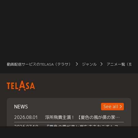
動画配信サービスのTELASA（テラサ）
ジャンル
アニメ一覧（見放
NEWS
See all
2026.08.01
浮所飛貴主演！ 【夏色の風が僕の家にやってきた】 本日よりテラサで独占配信スタート！
2026.07.18
『夏色の雲が恋と嵐をまきおこす』スペシャルメイキング 【Part1】2026年７月18日（土）23時30分～配信スタート！話題のシーンの裏側を大公開！豪華キャスト大集合！ 『武宮家 真夏の家族会議』開催！
2026.07.15
救命医・遥（今田）の《心揺さぶる過去》や、 麻酔科医・権野（船越英一郎）の《謎多きプライベート》など… 《知られざるエピソード》を独占配信！