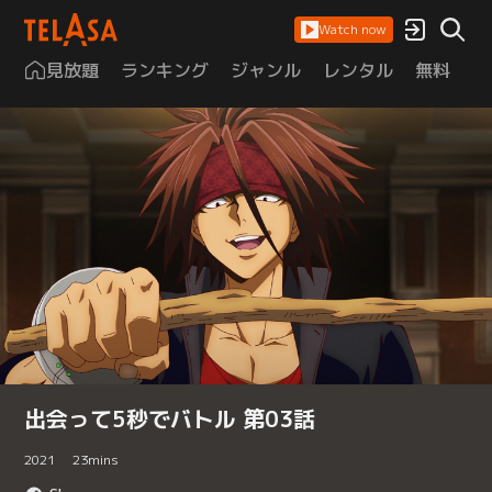
Watch now
見放題
ランキング
ジャンル
レンタル
無料
は
出会って5秒でバトル 第03話
2021
23
mins