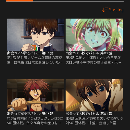
Sorting
出会って5秒でバトル 第01話
出会って5秒でバトル 第02話
第1話 詭弁家／ゲームが趣味の高校
第2話 鬼神／「偶然」という言葉が
生・白柳啓は日常に退屈していた。
大嫌いな不幸体質の女子高生・天翔
そんなある日の通学途中、突然謎の
優利は、啓と同じく謎の組織に集め
男に襲われる。とっさの判断力で撃
られたモニターの一人。ある日、ビ
退するも、直後に現れたマジシャン
ルの屋上で身投げ寸前の男を助けよ
風の女・魅音によって無残にも殺さ
うとして死んでしまう。最初のプロ
れてしまう。目が覚めると、謎の施
グラムは1on1での決闘。対戦相手の
設に集められていた啓。魅音に「能
予想外の行動に戸惑う優利は苦戦を
力」の実験モニターとしてプログラ
強いられるが、同居していた少女の
ムに参加してもらうと告げられ…。
元に戻るため、絶対にこのゲームを
【提供：バンダイチャンネル】
クリアすると誓う。【提供：バンダ
イチャンネル】
出会って5秒でバトル 第03話
出会って5秒でバトル 第04話
第3話 真剣師／2ndプログラムは5対
第4話 皮肉屋／命をも失いかねない5
5の団体戦。各々が自分の能力を明
対5の団体戦、中盤に登場した霧崎
かしていく中、啓は自身の能力を
は「木の枝を何でも切れる剣に変え