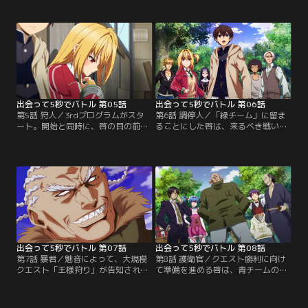
「手を大砲にする能力」と偽る。相
る能力」で好戦するも、油断により
対する敵チームには妖艶な美女・香
逆転されてしまう。次に登場した啓
椎鈴や引っ込み思案な女子高生・
は、対戦を通して冷静に自身の能力
多々良りんごの姿があり、双方一進
を検証し、より理解を深めていく。
一退の攻防を繰り広げる。勝敗の行
チームの勝敗がかかった最終戦、優
く末を決める重要な一戦、満を持し
利はこのゲームに参加するキッカケ
て霧崎が登場する。【提供：バンダ
を作った因縁の男、星野王子と対峙
イチャンネル】
することになるが……！？【提供：
バンダイチャンネル】
出会って5秒でバトル 第05話
出会って5秒でバトル 第06話
第5話 狩人／3rdプログラムがスタ
第6話 調停人／「緑チーム」に留ま
ート。開始と同時に、啓の目の前に
ることにした啓は、来るべき戦いに
「キミを勧誘しに来た」と関西弁を
備えて自身の本当の能力を優利に告
喋る克也という男が現れる。克也に
げる。魅音から大規模討伐クエスト
よると、3rdプログラムには複数の
のアナウンスが入りクエストに参加
派閥があり「赤チーム」は危険な連
するが、そこには「赤チーム」のリ
中が仕切っていて、自分たちは「緑
ーダー大神と黒岩らが「緑チーム」
チーム」に属しているという。プロ
の偵察に訪れていた。能力を隠すた
グラムクリアの糸口を探る啓は、緑
めその場から離脱を図る白鷺たちに
チームの陣地を訪れチームリーダー
対して、黒岩は残酷な策を講ず
の白鷺と対面する。【提供：バンダ
る……。【提供：バンダイチャンネ
イチャンネル】
ル】
出会って5秒でバトル 第07話
出会って5秒でバトル 第08話
第7話 暴君／魅音によって、大規模
第8話 護衛官／クエスト勝利に向け
クエスト「王様狩り」が告知され
て準備を進める啓は、青チームのリ
る。赤チームと緑チームがそれぞれ
ーダー・万年青と接触し協力を求め
の存亡をかける次回クエストまで、
る。時が満ち「王様狩り」が開始さ
束の間の平穏を手に入れた啓達。
れると、王様である大神が予想に反