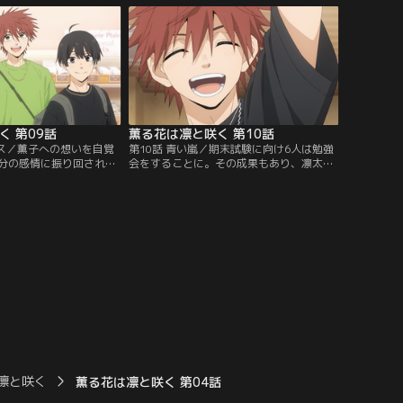
れる。困惑する凛太郎
しまう。2人に仲直りをしてもらいたい翔
子には会わないでほし
平と絢斗が朔に怒っている理由を聞くと、
-。
意外な答えが返ってくる。
く 第09話
薫る花は凛と咲く 第10話
アス／薫子への想いを自覚
第10話 青い嵐／期末試験に向け6人は勉強
分の感情に振り回される
会をすることに。その成果もあり、凛太郎
を感じていた。休日に翔
と翔平は再び赤点を回避。
太郎の自宅に遊びに来る
偶然ケーキを買いに訪れ
することに。
凛と咲く
薫る花は凛と咲く 第04話