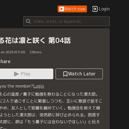
Watch now
Login
る花は凛と咲く 第04話
d on 2025/07/26
23
mins
Share
Play
Watch Later
 you the member?
Login
話 心の温度／薫子に勉強を教わることになった凛太郎。
に2人で過ごすことに緊張しつつも、互いに敬語で話すこ
やめ、友人として距離を縮めていく。勉強会を終えて帰
ようとした凛太郎は、突然昴に呼び止められる。困惑す
太郎に、昴は「もう薫子には会わないでほしい」と伝え
て--。