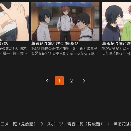
。露骨に千鳥を嫌
中、1人外のベンチに移動した凛太郎は同
然昴に呼び止めら
ーキ屋にも来なく
じく勉強に来ていた薫子に出会い話をす
に、昴は「もう薫
が、凛太郎が帰宅
る。その様子を薫子の友人で千鳥を嫌う保
い」と伝えてきて-
が。
科昴に見つかってしまい--。
07話
薫る花は凛と咲く 第08話
薫る花は凛と咲
様子のおかしい凛太
第8話 感情の正体／翔平・朔・絢斗に薫子
第9話 金髪とピ
た翔平・朔・絢斗
と昴を紹介する凛太郎。ぎこちなさは残る
した凛太郎は、自
行する。凛太郎が
ものの、千鳥と桔梗という学校の垣根を越
ことにもどかしさ
手が桔梗の生徒・
え、6人は新しい関係を築き始める。その
平・朔・絢斗が凛
く3人。ファミレ
帰り道、中間試験の勉強会のお礼がしたい
ことになり、当日
に着くと、凛太郎
と話す凛太郎に薫子がお願いしたのは一緒
た薫子と昴も合流
。
にでかけることだった。
1
2
アニメ一覧（見放題）
スポーツ・青春一覧（見放題）
薫る花は