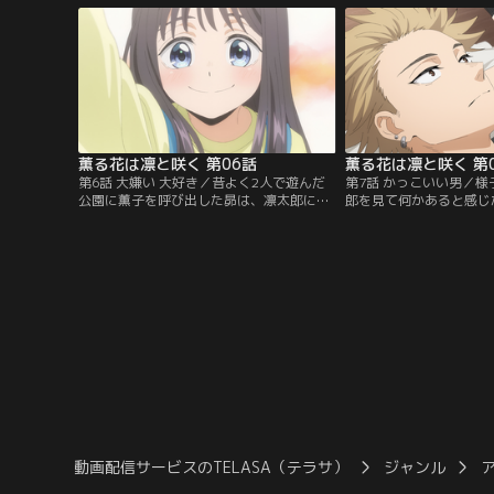
ケーキを食べる少女・和栗薫子と出会う。
が頭から離れないでいた
凛太郎を見て逃げるように店を去った薫
う桔梗だから、薫子はケ
子。怖がらせてしまったと後悔する凛太郎
なるだろうと考えていた
だったが、翌日彼女は凛太郎を訪ねてく
するとそこには薫子の姿
る。
薫る花は凛と咲く 第06話
薫る花は凛と咲く 第
第6話 大嫌い 大好き／昔よく2人で遊んだ
第7話 かっこいい男／
公園に薫子を呼び出した昴は、凛太郎に
郎を見て何かあると感じ
「薫子にはもう会わないでほしい」と話し
は、放課後、凛太郎を尾
たことを打ち明ける。勝手なことをしたと
待ち合わせをしている相
何度も謝る昴に、薫子は「今だけ、昔に戻
薫子と昴であることに驚
ろう」と幼少期の思い出を話しはじめる。
スでバレないよう隣の席
それを聞いた昴は--。
の本音が聞こえてきて--
動画配信サービスのTELASA（テラサ）
ジャンル