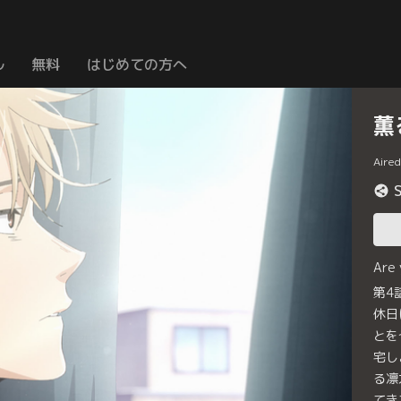
ル
無料
はじめての方へ
薫
Aire
Are
第4
休日
とを
宅し
る凛
てき