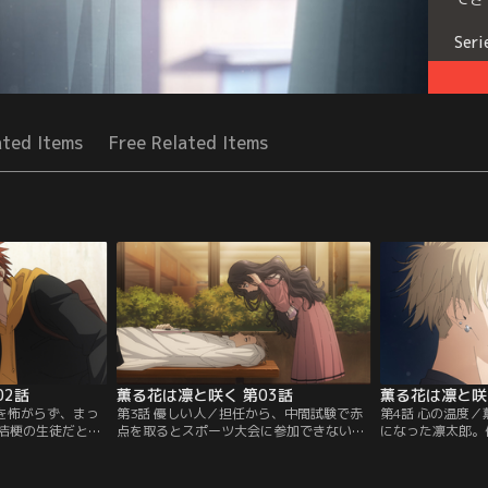
Seri
ated Items
Free Related Items
02話
薫る花は凛と咲く 第03話
薫る花は凛と咲
分を怖がらず、まっ
第3話 優しい人／担任から、中間試験で赤
第4話 心の温度
桔梗の生徒だと知
点を取るとスポーツ大会に参加できないと
になった凛太郎。
きた騒動で千鳥と
伝えられた凛太郎と翔平。朔と絢斗に教え
に緊張しつつも、
たりにし、もう会
を乞うも断られ、放課後2人は赤点を回避
やめ、友人として
がらも薫子のこと
するために図書館で勉強することに。途
会を終えて帰宅し