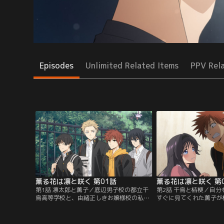
Episodes
Unlimited Related Items
PPV Rel
薫る花は凛と咲く 第01話
薫る花は凛と咲く 第
第1話 凛太郎と薫子／底辺男子校の都立千
第2話 千鳥と桔梗／自
鳥高等学校と、由緒正しきお嬢様校の私立
すぐに見てくれた薫子が
桔梗学園女子高等学校。隣接してはいるも
った凛太郎は、校門で起
のの、両校の溝は深い。千鳥に通う紬凛太
桔梗の仲の悪さを目の当
郎は実家のケーキ屋の手伝い中に、大量の
わない方がいいと思いな