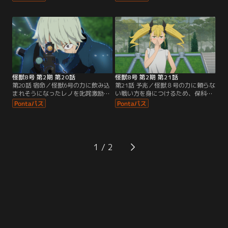
長・保科宗四郎は、怪獣10号からあ
適合者に選ばれた市川レノ。第4部
る提案を持ち掛けられる。一方、有
隊隊長の緒方ジュウゴが課した試用
明りんかい基地では、東方師団会議
期間を乗り越えたレノは、識別怪獣
が開かれていた。最大の脅威となっ
兵器（ナンバーズ）を装着して初の
た怪獣９号への対策が議論される
実戦に臨むこととなる。一方、同じ
中、保科の口から驚きの情報が明か
第4部隊に所属する古橋伊春は、目
される。
覚ましい成長を遂げるレノに複雑な
思いを抱いていた。
怪獣8号 第2期 第20話
怪獣8号 第2期 第21話
第20話 宿命／怪獣6号の力に飲み込
第21話 予兆／怪獣８号の力に頼らな
まれそうになったレノを叱咤激励
い戦い方を身につけるため、保科か
し、本獣に立ち向かう伊春。瞬間的
ら直々に防衛隊式格闘術の教えを受
に高い解放戦力を発揮する伊春は、
けるカフカ。それは奇しくも功が完
緒方と同じ「瞬間適合者（フラッシ
成させた戦術でもあった。訓練の
ュアダプター）」の資質を開花させ
日々の中、携帯電話を返却されたカ
ようとしていた。互いへの信頼を武
フカは久しぶりに同期たちからのメ
器に勝機を引き寄せる伊春とレノ。
ッセージを受け取る。一方、防衛隊
1
その姿に、緒方はかつて同僚だった
上層部は日本中で頻発する未解決の
四ノ宮ヒカリとの会話を回想する。
怪獣事件への対応に追われていた。