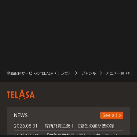
動画配信サービスのTELASA（テラサ）
ジャンル
アニメ一覧（見放
NEWS
See all
2026.08.01
浮所飛貴主演！ 【夏色の風が僕の家にやってきた】 本日よりテラサで独占配信スタート！
2026.07.18
『夏色の雲が恋と嵐をまきおこす』スペシャルメイキング 【Part1】2026年７月18日（土）23時30分～配信スタート！話題のシーンの裏側を大公開！豪華キャスト大集合！ 『武宮家 真夏の家族会議』開催！