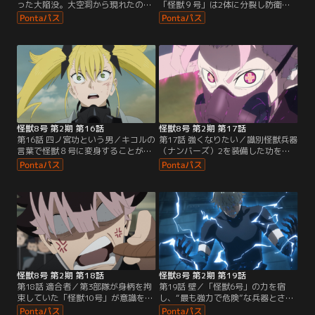
った大陥没。大空洞から現れたのは
「怪獣９号」は2体に分裂し防衛隊
無数の巨大な蟻型怪獣だった。カフ
を翻弄。カフカとキコルは力を合わ
カとキコルが所属する第1部隊が出
せて戦うが、戦いの中で進化する怪
撃することになり、鳴海の指示のも
獣９号に防戦一方、さらにカフカは
と隊員たちは迅速に任務をこなして
怪獣８号への変身に失敗してしま
いく。キコルが次々と怪獣を撃破し
う。窮地に陥ったキコルは亡き母・
期待通りの結果を出す中、防衛隊の
四ノ宮ヒカリと交わした約束を思い
監視下に置かれているカフカも、自
出し…。一方の鳴海は、もう1体の
身の価値を証明するため怪獣に立ち
怪獣９号と激しい攻防を繰り広げて
向かう。
いた。
怪獣8号 第2期 第16話
怪獣8号 第2期 第17話
第16話 四ノ宮功という男／キコルの
第17話 強くなりたい／識別怪獣兵器
言葉で怪獣８号に変身することがで
（ナンバーズ）2を装備した功を吸
きたカフカは、本来の力を発揮し、
収し、「怪獣2号」の強大な力を手
怪獣９号を圧倒する。鳴海、キコ
にした怪獣９号。鳴海とカフカは必
ル、カフカの活躍により第1部隊は
死の攻撃で怪獣９号を追い詰める
日本防衛隊長官・四ノ宮功が思い描
も、あと少しのところで取り逃して
く最強の部隊としての実力を証明し
しまう。功の訃報が伝えられ日本全
た。しかし勝利の余韻も束の間、突
国に深い喪失と未来への不安が広が
如警報が鳴り響き、「強大な怪獣の
る中、鳴海とキコルはそれぞれの決
力は、いたダいていくよ」と不穏な
意を胸に刻む。そしてカフカは…。
言葉を残して消える怪獣９号。
怪獣8号 第2期 第18話
怪獣8号 第2期 第19話
第18話 適合者／第3部隊が身柄を拘
第19話 壁／「怪獣6号」の力を宿
束していた「怪獣10号」が意識を取
し、“最も強力で危険”な兵器とされ
り戻し、指名された第3部隊副隊
る識別怪獣兵器（ナンバーズ）6の