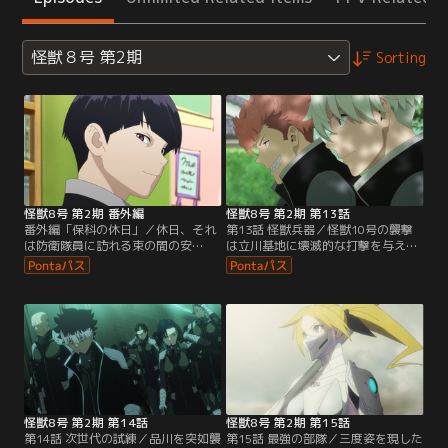
怪獣８号 第2期
Sorting
怪獣8号 第2期 番外編
怪獣8号 第2期 第13話
番外編「保科の休日」／休日、それ
第13話 怪獣兵器／怪獣10号の襲撃
は防衛隊員に訪れる束の間の安
は立川基地に壊滅的な打撃を与え、
息…。トレーニング漬けの日々で休
日本は新たな危機の時代を迎えよう
日の過ごし方を忘れてしまったレノ
としていた。「怪獣８号」として身
は、同じく非番の保科からただなら
柄を拘束された日比野カフカの処遇
ぬ雰囲気を感じとり、伊春と共に尾
は未だ不明のまま、第3部隊の新人
行作戦を決行する！しかし、事態は
隊員たちは別部隊への異動が決ま
思わぬ方向に動き出し…？！
り、それぞれの場所で新たな任務に
就くことになった。“防衛隊最強”の
第1部隊への所属が決まった四ノ宮
キコルは…。
怪獣8号 第2期 第14話
怪獣8号 第2期 第15話
第14話 次世代の試練／品川を突如襲
第15話 最強の部隊／三度姿を現した