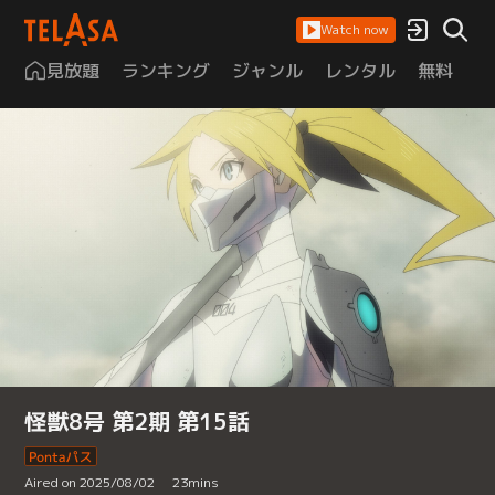
Watch now
見放題
ランキング
ジャンル
レンタル
無料
は
怪獣8号 第2期 第15話
Aired on 2025/08/02
23
mins