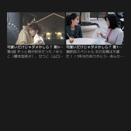
紗弥加）は今日もビラ配りバイトに
り、ゆうこ（榎本加奈子）は「もう
忙しく、コウジ（岡田義徳）が通り
少しキミといたい」というコウジの
かかったが、2人とも相手にしな
言葉についうなずいて、彼をアパー
い。そんな中、せつこは道の反対側
トの自分の部屋に上げてしまう。部
を歩いている元気のなさそうな新也
屋の中でゆうこを抱きしめるコウ
（井澤健）を見つけた。新也と話を
ジ。ところが、あわやというところ
したゆうこたちは、彼がアメリカ留
でゆうこは目を覚ます。なんだ夢だ
学をすることを知る。そのために彼
ったのかとゆうこはがっかりする。
女と別れてしまったことも…。
可愛いだけじゃダメかしら？ 第09話
可愛いだけじゃダメかしら？ 第10話（最終話）
第9話 ずっと君が好きだった／ゆう
最終回スペシャル 女の友情は不滅
こ（榎本加奈子）、せつこ（山口紗
だ！！3年分のありがとう…あんた
弥加）たちが卒業して数ケ月が経過
なんて…大好き！結婚したってやっ
し、それぞれ社会人として生活を送
ぱりイケイケ2人の未来は無限大／
っている。ゆうこはアパレル業界で
せつこ（山口紗弥加）が婚約者・ト
仕事をしているが、毎日伝票整理や
オル（石塚英彦）をゆうこ（榎本加
服の管理など、華やかな世界とはか
奈子）に紹介したが、ゆうこは会っ
け離れていた。一方、せつこはジュ
た途端に席を立ってしまう。コウジ
エリーショップで働き、エミ（希良
（岡田義徳）はゆうこを追いかけ理
梨）はダイナーでバイトをしてい
由を聞くが、彼女はトオルの事が気
た。
に入らなかった様子。