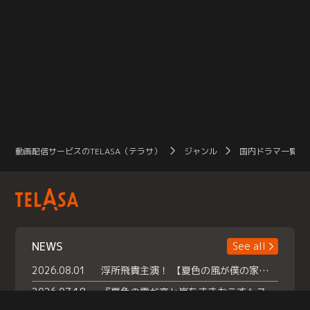
動画配信サービスのTELASA（テラサ）
ジャンル
国内ドラマ一覧（
NEWS
See all
2026.08.01
浮所飛貴主演！ 【夏色の風が僕の家にやってきた】 本日よりテラサで独占配信スタート！
2026.07.18
『夏色の雲が恋と嵐をまきおこす』スペシャルメイキング 【Part1】2026年７月18日（土）23時30分～配信スタート！話題のシーンの裏側を大公開！豪華キャスト大集合！ 『武宮家 真夏の家族会議』開催！