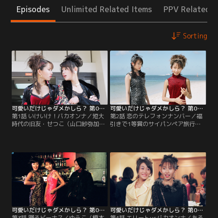
Episodes
Unlimited Related Items
PPV Related I
Sorting
可愛いだけじゃダメかしら？ 第01話
可愛いだけじゃダメかしら？ 第02話
第1話 いけいけ！バカオンナ／短大
第2話 恋のテレフォンナンバー／福
時代の旧友・せつこ（山口紗弥加）
引きで1等賞のサイパンペア旅行に
が結婚した。披露宴でスピーチをす
当選したゆうこ（榎本加奈子）とせ
ることになっていたゆうこ（榎本加
つこ（山口紗弥加）は、サイパンの
奈子）は当時を思い出しながら、ス
ビーチで男を物色中。するとルック
ピーチを始めた…。田舎の高校から
スも学歴もいい大沢（金子統昭）と
3流短大に入学したゆうこは、ドハ
佐藤（白石朋也）が声をかけてき
デな服を着て、意気揚揚と歩いてい
た。ゆうことせつこは視線を交わ
た。その時、向こうから悠然と歩い
し、OKサイン。ゆうこは一発で大沢
てくるせつこの姿があった。
を気に入ったのだ。
可愛いだけじゃダメかしら？ 第03話
可愛いだけじゃダメかしら？ 第04話
第3話 踊るビーナス／ゆうこ（榎本
第4話 エリートvsバカオンナ／ある