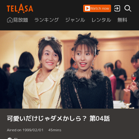
Watch now
見放題
ランキング
ジャンル
レンタル
無料
は
可愛いだけじゃダメかしら？ 第04話
Aired on 1999/02/01
45
mins