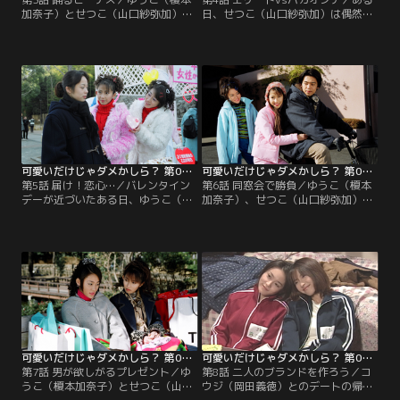
加奈子）とせつこ（山口紗弥加）は
日、せつこ（山口紗弥加）は偶然、
エミ（希良梨）に連れられて、クラ
初恋の人・新也（井澤健）と再会す
ブへ遊びに行った。ゆうことせつこ
る。中学の頃、優等生だった新也は
はあいかわらずのイケイケファッシ
現在、慶明大に通っていた。新也と
ョンぶり。クラブのクールなムード
一緒に勉強していて、成績優秀だっ
には合わず、文句を言いながらクラ
たせつこはつい白金女子大に通って
ブを後にした。その際、せつこはゆ
いると、うそをついてしまう。ダイ
うこに「大沢くんが来ることもある
ナーでなんとなく元気のないせつこ
と思うから、部屋を人並みに綺麗に
が気になったゆうこ（榎本加奈子）
しときな」と忠告する。
は、せつこにその訳を聞く。
可愛いだけじゃダメかしら？ 第05話
可愛いだけじゃダメかしら？ 第06話
第5話 届け！恋心…／バレンタイン
第6話 同窓会で勝負／ゆうこ（榎本
デーが近づいたある日、ゆうこ（榎
加奈子）、せつこ（山口紗弥加）、
本加奈子）とせつこ（山口紗弥加）
エミ（希良梨）、千晶（上良早
はチョコレート売りのバイトをして
紀）、亜希（菊池百合子）たち5人
いた。するとそのお客の中に、地味
は、真里亜（川島なお美）のクラス
な女子大生・杉山洋子（佐藤仁美）
の補習で、伊豆長岡温泉に合宿に行
がチョコを買おうかと迷っていた。
かされることになった。せつこは温
せつこがその地味女を見つけてゆう
泉、エミは釣りと、勉強よりも旅気
この肩を叩いた。洋子の姿を見たゆ
分でウキウキなのだが、ひとり落ち
うこはびっくり。なんと洋子はゆう
込んでいるのがゆうこ。実はゆうこ
この実の姉だったのだ。
の実家は伊豆長岡だったのだ。
可愛いだけじゃダメかしら？ 第07話
可愛いだけじゃダメかしら？ 第08話
第7話 男が欲しがるプレゼント／ゆ
第8話 二人のブランドを作ろう／コ
うこ（榎本加奈子）とせつこ（山口
ウジ（岡田義徳）とのデートの帰