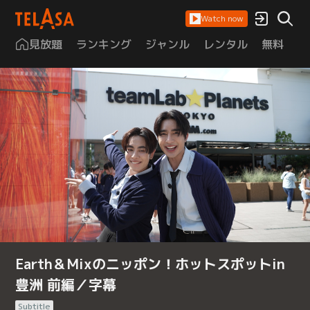
Watch now
見放題
ランキング
ジャンル
レンタル
無料
は
Earth＆Mixのニッポン！ホットスポットin
豊洲 前編／字幕
Subtitle