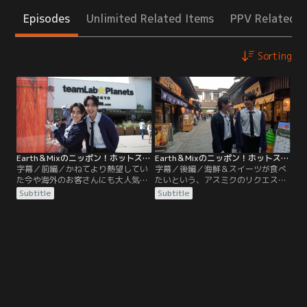
Episodes
Unlimited Related Items
PPV Related I
Sorting
Earth＆Mixのニッポン！ホットスポットin豊洲 前編／字幕
Earth＆Mixのニッポン！ホットスポットin豊洲 後編／字幕
字幕／前編／かねてより熱望してい
字幕／後編／海鮮＆スイーツが食べ
た今や海外のお客さんにも大人気の
たいという、アスミクのリクエスト
日本が誇る人気スポット！豊洲の
を叶えてくれる最新人気スポット
Subtitle
Subtitle
「チームラボプラネッツ TOKYO
「豊洲千客万来」で新鮮な魚介＆旬
DMM」で大はしゃぎ！「タイにもオ
なスイーツ、食べ歩きグルメと食べ
ープンして欲しい！！」と懇願する
まくり！最後は足湯でほっこり！と
ほど大満足！
にかく仲が良くイチャイチャしっぱ
なし食べまくりのアスミク！！