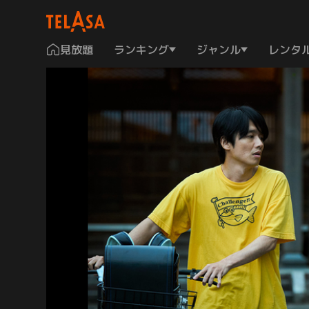
見放題
ランキング
ジャンル
レンタ