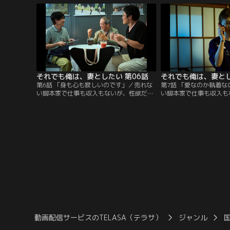
ってお願いしようか考えていた。仕事のな
（吉本実憂）たちに「家
い豪太に代わり、クレジットカード会社の
るのにチカはいつも不機
クレーム対応の仕事をしながら一家を支え
うにセックスをお願いし
るチカが…。
い」と相談すると…。
それでも俺は、妻としたい 第06話
それでも俺は、妻とし
第6話 「身も心も寂しいのです」／売れな
第7話 「愛なのか執着
い脚本家で仕事も収入もないが、性欲だけ
い脚本家で仕事も収入も
はある柳田豪太（風間俊介）、42歳。妻の
はある柳田豪太（風間俊
チカ（MEGUMI）にセックスを誘っても断
チカ（MEGUMI）にセ
られ続けている。ディレクターの西村（津
られ続けている。豪太は
村知与支）と打合わせに行き、飲んで帰っ
当たりしたことをチカに
てきたチカ。そんなチカを見て悶々とした
もセックスがしたい」と
豪太は眠るチカの胸に触れようとし、チカ
かしチカから「セックス
に気づかれる。
送れないかな？」と言わ
動画配信サービスのTELASA（テラサ）
ジャンル