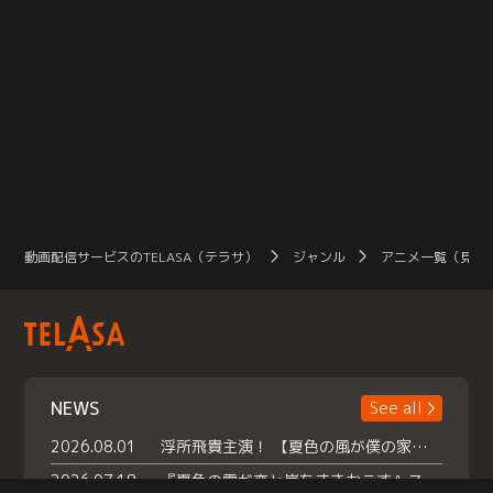
動画配信サービスのTELASA（テラサ）
ジャンル
アニメ一覧（見放
NEWS
See all
2026.08.01
浮所飛貴主演！ 【夏色の風が僕の家にやってきた】 本日よりテラサで独占配信スタート！
2026.07.18
『夏色の雲が恋と嵐をまきおこす』スペシャルメイキング 【Part1】2026年７月18日（土）23時30分～配信スタート！話題のシーンの裏側を大公開！豪華キャスト大集合！ 『武宮家 真夏の家族会議』開催！