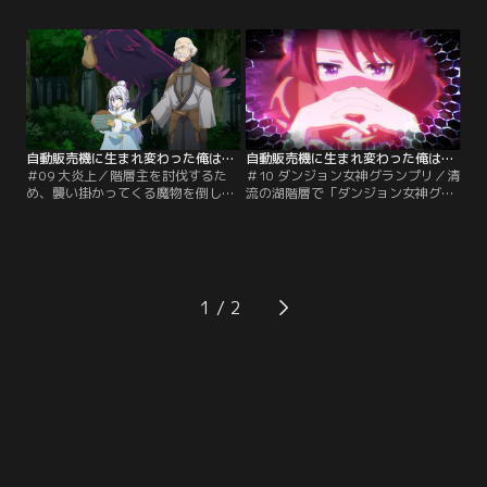
多き少女・キコユと出会う。彼女は
が立ち並ぶ闇の森林階層へとたどり
魔物を吸収する不思議な力を持つ土
着く。ハッコンたちは森の奥へと踏
の球「畑の欠片」とともに行動して
み込むが--。
いて…！？
自動販売機に生まれ変わった俺は迷宮を彷徨う 2nd season 第09話
自動販売機に生まれ変わった俺は迷宮を彷徨う 2nd season 第10話
＃09 大炎上／階層主を討伐するた
＃10 ダンジョン女神グランプリ／清
め、襲い掛かってくる魔物を倒しな
流の湖階層で「ダンジョン女神グラ
がら森を進むハッコンたち。そんな
ンプリ」が開催！主催のムナミによ
中突如、森の奥で巨大な炎が上がる-
る巧みな誘導で、ラッミスとヒュー
-何者かが階層主を焼き殺したよう
ルミも参加することに。果たして、
で…！？
栄冠を手にするのは誰なのか…！？
1