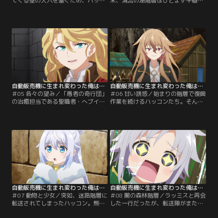
てくる壁の大穴を塞ぐため、ハッコ
末、清流の湖階層はひとまず平穏を
ンは巨大自動販売機へフォルムチェ
取り戻した。復興作業中、陥没した
ンジすることに。大量の金貨を必要
地面の穴を見たハッコンは、みんな
とするため、スオリの屋敷に向かう
のためにとあるモノを作ろうと閃い
が…
た。
自動販売機に生まれ変わった俺は迷宮を彷徨う 2nd season 第05話
自動販売機に生まれ変わった俺は迷宮を彷徨う 2nd season 第06話
＃05 各々の望み／「愚者の奇行団」
＃06 甘い誘惑／始まりの階層で復興
の治癒担当である聖職者・へブイが
作業を続けるハッコンたち。そんな
仲間に加わった。そんなある日、自
中、ケリオイルに連れられて「愚者
動販売機の分類について復習してた
の奇行団」の拠点へ向かうことにな
ハッコンは、自らの新しい機能に気
る。ハッコン達が目にしたものとは-
が付き……？
-？
自動販売機に生まれ変わった俺は迷宮を彷徨う 2nd season 第07話
自動販売機に生まれ変わった俺は迷宮を彷徨う 2nd season 第08話
＃07 動物と少女／突如、迷路階層に
＃08 闇の森林階層／ラッミスと再会
転送されてしまったハッコン。熊会
した一行だったが、転送陣がまたも
長とヒュールミと行動する中で、謎
暴走し、人の形をした不気味な木々