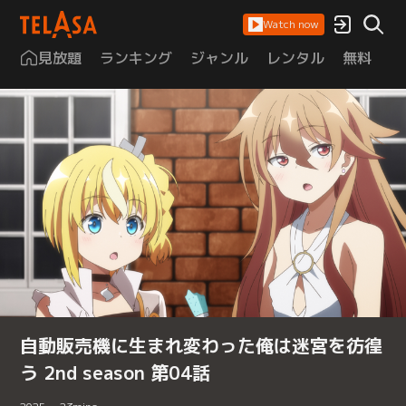
Watch now
見放題
ランキング
ジャンル
レンタル
無料
は
自動販売機に生まれ変わった俺は迷宮を彷徨
う 2nd season 第04話