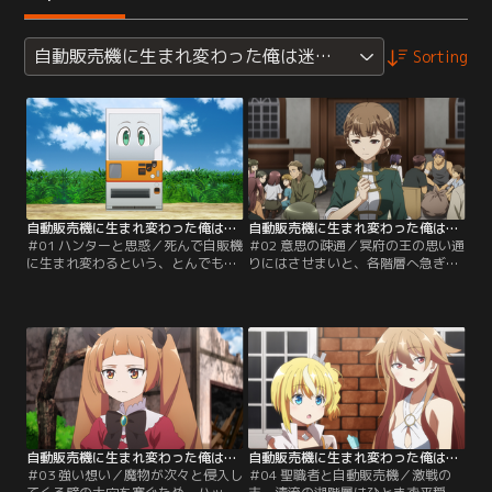
自動販売機に生まれ変わった俺は迷宮を彷徨う 2nd seaso
Sorting
自動販売機に生まれ変わった俺は迷宮を彷徨う 2nd season 第01話
自動販売機に生まれ変わった俺は迷宮を彷徨う 2nd season 第02話
＃01 ハンターと思惑／死んで自販機
＃02 意思の疎通／冥府の王の思い通
に生まれ変わるという、とんでもな
りにはさせまいと、各階層へ急ぎ戻
い事態になってしまった俺。そこは
る一行。そこで待ち受けていたのは
空もあり季節もある、複数の階層か
たくさんの避難民と、魔物に襲われ
らなる迷宮の中だった。そんな中、
て変わり果てた集落だった--。
各階層のハンター協会の会長たちが
集まる重大な会議に呼ばれて…！？
自動販売機に生まれ変わった俺は迷宮を彷徨う 2nd season 第03話
自動販売機に生まれ変わった俺は迷宮を彷徨う 2nd season 第04話
＃03 強い想い／魔物が次々と侵入し
＃04 聖職者と自動販売機／激戦の