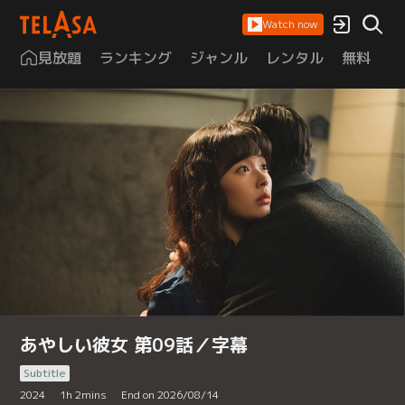
Watch now
見放題
ランキング
ジャンル
レンタル
無料
は
あやしい彼女 第09話／字幕
Subtitle
2024
1
h
2
mins
End on 2026/08/14