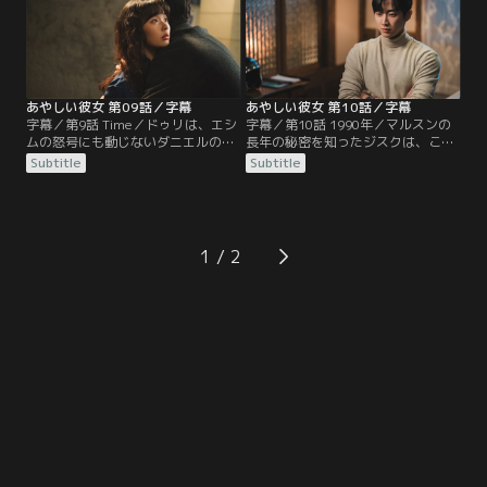
あやしい彼女 第09話／字幕
あやしい彼女 第10話／字幕
字幕／第9話 Time／ドゥリは、エシ
字幕／第10話 1990年／マルスンの
ムの怒号にも動じないダニエルの姿
長年の秘密を知ったジスクは、これ
にドキドキする。ある日、ドゥリは
まで誤解していたことに気づく。一
Subtitle
Subtitle
ジスクを会社に呼び、ハナも加わ
方、ドゥリを追い出す方法を考えて
り、久しぶりに母娘3人で和やかな
いたエシムは、あるスキャンダルを
時間を過ごす。
暴露する。
1