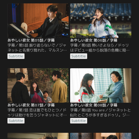
んだと思っていた父親について知ら
ク、それぞれの怪しい行動を見て混
なかった事実を告げられる。
乱に陥る。
あやしい彼女 第05話／字幕
あやしい彼女 第06話／字幕
字幕／第5話 振り返らないで／ジャ
字幕／第6話 熱いさよなら／ドゥリ
ネットと名乗り現れた、マルスンに
はデビュー組から脱落の危機に陥る
そっくりな顔の女性。ジャネットは
が、ある映像が話題になり、再びチ
Subtitle
Subtitle
近所をうろつき、マルスンの家に近
ャンスをつかむ。一方、パク氏も行
づく計画を立てるが、ドゥリはジャ
方不明になり、ドゥリの前に一人の
ネットを突き放す。
男が現れる。
あやしい彼女 第07話／字幕
あやしい彼女 第08話／字幕
字幕／第7話 恋は誰でもひとつ／ド
字幕／第8話 You are／ジャネットと
ゥリは助けを乞うジャネットにオ・
似たところが多すぎるドゥリ。ジス
マルスンの生活を託し、デビューの
クは次第に2人を疑うようになる。
Subtitle
Subtitle
準備に専念する。 そんなドゥリの姿
一方、ジスクの後を追って病院を訪
を見て、エシムはかつてのマルスン
れたミンソクは、ジスクの父親の存
の姿を思い出すが...。
在を知る。