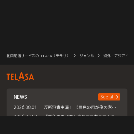
動画配信サービスのTELASA（テラサ）
ジャンル
海外・アジアドラ
NEWS
See all
2026.08.01
浮所飛貴主演！ 【夏色の風が僕の家にやってきた】 本日よりテラサで独占配信スタート！
2026.07.18
『夏色の雲が恋と嵐をまきおこす』スペシャルメイキング 【Part1】2026年７月18日（土）23時30分～配信スタート！話題のシーンの裏側を大公開！豪華キャスト大集合！ 『武宮家 真夏の家族会議』開催！
2026.07.15
救命医・遥（今田）の《心揺さぶる過去》や、 麻酔科医・権野（船越英一郎）の《謎多きプライベート》など… 《知られざるエピソード》を独占配信！