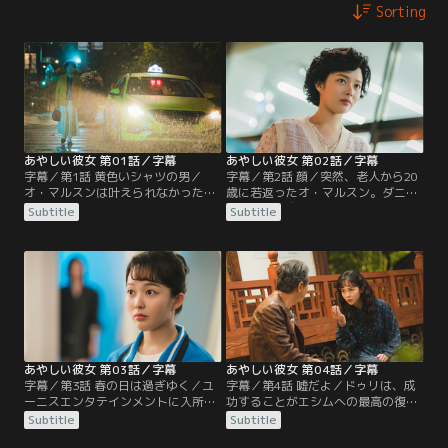
Sorting
あやしい彼女 第01話／字幕
あやしい彼女 第02話／字幕
字幕／第1話 黄色いシャツの男／
字幕／第2話 顔／突然、老人から20
オ・マルスンは叶えられなかった夢
歳に若返ったオ・マルスン。ダニエ
のために歌番組に出場するが、ステ
ルは彼女を自分の育てたアイドル練
Subtitle
Subtitle
ージで失敗し、冷ややかな娘の言葉
習生エミリーと勘違いし、マルスン
に家出を決意する。 そんな彼女の前
に練習生として戻ってくるように言
に、謎のタクシーが現れ...。
うが...。
あやしい彼女 第03話／字幕
あやしい彼女 第04話／字幕
字幕／第3話 春の日は過ぎゆく／ユ
字幕／第4話 嘘だよ／ドゥリは、成
ーニスエンタテインメントに入所し
功することがエシムへの最高の復讐
たオドゥリの怒涛の練習生生活が始
だと悟り、デビューの準備に専念す
Subtitle
Subtitle
まる。一方、ジスクは叔母から、死
る。 しかし、義理の息子と娘のジス