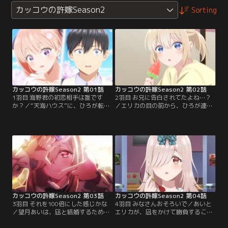
カッコウの許嫁Season2
Sorting
カッコウの許嫁Season2 第01話
カッコウの許嫁Season2 第02話
1羽目 海野君の初恋相手は誰です
2羽目 お兄に告白されてたよね…？
か？／“天海ハウス”に、ひろが転が
／エリカの目の前から、ひろが連れ
り込んで来た！？許嫁問題で家出を
去られた！？自分の家へと連れ戻さ
してきた彼女を迎える凪・エリカ・
れてしまうひろ。彼女の運命を変え
幸の3人。4人での共同生活が始まる
るため、凪は目黒明神を目指す。そ
が、これを機に凪は改めて家事の分
こで思い出したのは、ひろと出会っ
担を決めようと言い出す。
たあの日の記憶だった。
カッコウの許嫁Season2 第03話
カッコウの許嫁Season2 第04話
3羽目 それを100倍にした感じかな
4羽目 みなさんおそろいで／あいと
／望月あいは、凪と結婚するために
エリカが、凪をかけて勝負すること
帰ってきた！？初恋の幼なじみから
に！？“天海ハウス”に突然やって来