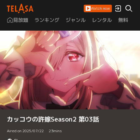
Watch now
見放題
ランキング
ジャンル
レンタル
無料
は
カッコウの許嫁Season2 第03話
Aired on 2025/07/22
23
mins