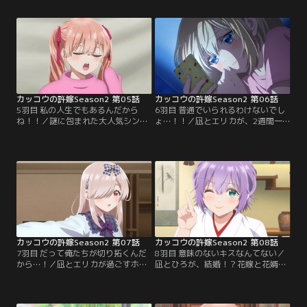
貰う7年越しの返事に、今は許嫁や
たあいは、エリカに凪から手を引く
想い人がいると告げる凪。そんな想
よう勝負を迫る。勝負を経て恋敵を
定外に“切り替えた”あいは、思い出
見定めるあいだったが、それはまさ
の駄菓子屋へと凪を誘う。
かの人物だった。
カッコウの許嫁Season2 第05話
カッコウの許嫁Season2 第06話
5羽目 私の人生でもあるんだから
6羽目 普通でいられるわけないでし
ね！！／謎に包まれた大人気シンガ
ょ…！！／凪とエリカが、2週間一
ーは、望月あいだった！？大波乱の
緒の部屋で暮らすことに！？エリカ
夏祭りが幕を閉じ、いよいよ夏休み
の母・律子の策略で、ホテルの一室
も終わり2学期が始まった。休み明
で共に過ごすことになった2人。い
けの学校はある噂で大賑わい。その
つもと違う距離感に戸惑う2人に、
噂の中心は…なんと凪だった！？
律子は次々とイベントを仕掛けてい
く。
カッコウの許嫁Season2 第07話
カッコウの許嫁Season2 第08話
7羽目 だって俺たちが切り拓くんだ
8羽目 意味のないキスなんてない／
から…！／凪とエリカが過ごすホテ
凪とひろが、結婚！？花嫁と花婿を
ルに、あいが現れた！？部屋へ潜入
2人で演じて、目黒明神の結婚式パ
したあいは、凪にここから脱出しよ
ンフレットを作ろうと提案するひ
うと提案する。だがその申し出は断
ろ。しかしひろの母は大反対。なん