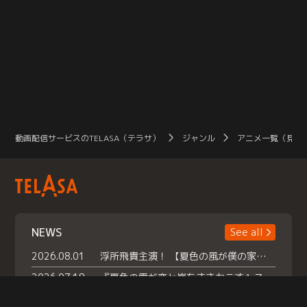
動画配信サービスのTELASA（テラサ）
ジャンル
アニメ一覧（見放
NEWS
See all
2026.08.01
浮所飛貴主演！ 【夏色の風が僕の家にやってきた】 本日よりテラサで独占配信スタート！
2026.07.18
『夏色の雲が恋と嵐をまきおこす』スペシャルメイキング 【Part1】2026年７月18日（土）23時30分～配信スタート！話題のシーンの裏側を大公開！豪華キャスト大集合！ 『武宮家 真夏の家族会議』開催！
2026.07.15
救命医・遥（今田）の《心揺さぶる過去》や、 麻酔科医・権野（船越英一郎）の《謎多きプライベート》など… 《知られざるエピソード》を独占配信！