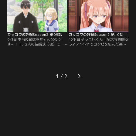
られてしまい、今度は同室のエリカ
とか許可を得たい2人だが、そこに
へ迫る。許嫁と幼なじみが一触即
ひろの父が現れて…！？
発！？
カッコウの許嫁Season2 第09話
カッコウの許嫁Season2 第10話
9羽目 本当の敵は幸ちゃんなので
10羽目 そうだ凪くん！記念写真撮ろ
す…！！／2人の結婚式（仮）に、
うよ／“M-1”でコンビを組んだ男女
待ったをかけたのは幸だった！？一
は、結ばれる！？文化祭のメインイ
足先に成長を見せる凪。頭ではわか
ベント・“M-1”。2週間の欠席中に、
っているつもりでも、身体が動いて
自身が出場することが決まってしま
しまう複雑な感情の幸。あいは一連
っていた凪。困った凪に対し、ひろ
の騒動を経て、真の恋敵を見定め
はペアとして協力すると申し出る。
る。
1