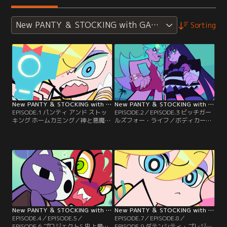
New PANTY ＆ STOCKING with GARTERBELT【オ
Sorting
New PANTY ＆ STOCKING with GARTERBELT【オリジナル版】 第01話
New PANTY ＆ STOCKING with GARTERBELT【オリジナル版】 第02話
EPISODE.1 パンティ アンド ストッ
EPISODE.2／EPISODE.3 ビッチガー
キング ホームカミング／神と悪魔の
ルズフォー・ライフ／ボディカード
狭間の街ダテンシティで今日も堕落
／天界に帰るため、ガーターベルト
した生活を送るビッチ天使姉妹のパ
神父からゴースト退治を命ぜられる
ンティとストッキング。そんな時、
パンティとストッキング。だが、デ
人々の欲望や怨念から生まれた悪霊
イモン姉妹も魔界へ戻るためゴース
＜ゴースト＞が平和な街に影を落と
トを探していた。果たして先にゴー
す。神父ガーターベルトの命を受
ストを見つけるのは天使か悪魔
け、パンティ＆ストッキングは愛車
か……。
シースルーを駆り嫌々出動する！
New PANTY ＆ STOCKING with GARTERBELT【オリジナル版】 第03話
New PANTY ＆ STOCKING with GARTERBELT【オリジナル版】 第04話
EPISODE.4／EPISODE.5／
EPISODE.7／EPISODE.8／
EPISODE.6 プロジェクトS 史上最悪
EPISODE.9 ダテンシティ・プレジデ