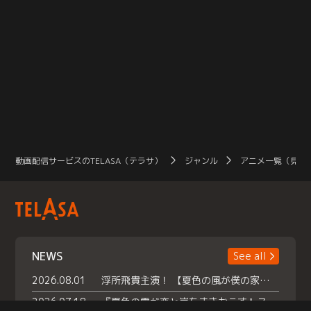
動画配信サービスのTELASA（テラサ）
ジャンル
アニメ一覧（見放
NEWS
See all
2026.08.01
浮所飛貴主演！ 【夏色の風が僕の家にやってきた】 本日よりテラサで独占配信スタート！
2026.07.18
『夏色の雲が恋と嵐をまきおこす』スペシャルメイキング 【Part1】2026年７月18日（土）23時30分～配信スタート！話題のシーンの裏側を大公開！豪華キャスト大集合！ 『武宮家 真夏の家族会議』開催！