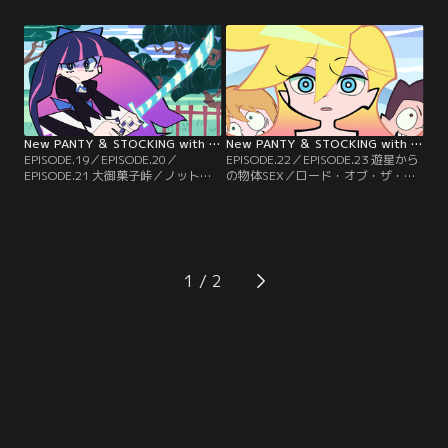
ガーターベルトとブリーフ、チャッ
ティに配属された新米刑事は、街の
ク。教会を飛び出たガーターベルト
治安が悪くなっている理由をインタ
は、「カジノシティのストリップバ
ーネットで調べようとするが……。
ーで一晩を過ごす」ささやかな夢を
／警察署が壊滅した。行き場を失っ
叶えるため、ブリーフたちとカジノ
た新米刑事がたどり着いたのは、海
シティを目指す！が……。
の見える寂れた民宿だった。
New PANTY ＆ STOCKING with GARTERBELT【オリジナル版】 第09話
New PANTY ＆ STOCKING with GARTERBELT【オリジナル版】 第10話
EPISODE.19／EPISODE.20／
EPISODE.22／EPISODE.23 遊星から
EPISODE.21 大御菓子峠／ノット・
の物体SEX／ロード・オブ・ザ・コ
2・ホーム・アローン／Six hundred
カン・ザ・グレート／20XX年、南
Sixty Six Candles／ダテンシティに
極観測基地に落下した隕石から謎の
突如現れたアジアンスイーツショッ
女・パンティが現れた。その報告を
プKYOTOの限定スイーツ「おはぎユ
聞いた博士・ストッキングはパンテ
ニコーン」の購入権利をかけたじゃ
ィを調査すべく動き出すが……。／
んけん大会に挑むストッキング。果
遥か文明の夜明けまえ--故郷を焼か
1
たして、その結果は！？
れた戦士は復讐の旅に出る。