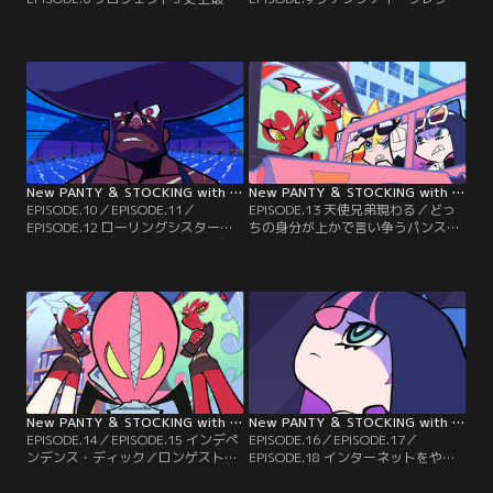
の道場／ビッチ・パーフェクト／
ント／ペット・セメタリーヒルズ／
F*CK ＆ FURIOUS／くだらない姉妹
昨日に向って撃て！／ダテンシティ
喧嘩がきっかけでコンビの解散を宣
で＜無許可でSEXをしたら死刑＞と
言するストッキング。そんな時、ガ
いう新たな法律が施行され、即死刑
ーターベルトが密かに足取りを追い
を言い渡されたパンティを救うべ
続けていたゴーストの根城が判明
く、街の大統領選挙に立候補するこ
し、パンティ＆ストッキングに潜入
とになったセメタリーヒルズ教会の
捜査の司令が下るのだが……。
面々。果たして誰が大統領に相応し
いのか……。
New PANTY ＆ STOCKING with GARTERBELT【オリジナル版】 第05話
New PANTY ＆ STOCKING with GARTERBELT【オリジナル版】 第06話
EPISODE.10／EPISODE.11／
EPISODE.13 天使兄弟現わる／どっ
EPISODE.12 ローリングシスターズ
ちの身分が上かで言い争うパンスト
／ミュータントガーターベルトズ／
姉妹とデイモン姉妹。ゴーストを多
ビッチ連続殺人！／一週間ぶりに便
く倒した方が負けた方を召使いにす
意を催したスキャンティ。その時、
ると言い、街中のゴーストを片っ端
ダテンシティには過去最大級のハリ
から倒してゆく4人だが、突然、パ
ケーンが襲来していた！
ンティとストッキングがゴースト退
治をするのに必要な＜ヘヴンズライ
センス＞が剥奪され、事態が一変す
る。
New PANTY ＆ STOCKING with GARTERBELT【オリジナル版】 第07話
New PANTY ＆ STOCKING with GARTERBELT【オリジナル版】 第08話
EPISODE.14／EPISODE.15 インデペ
EPISODE.16／EPISODE.17／
ンデンス・ディック／ロンゲスト・
EPISODE.18 インターネットをやっ
ビッチヤード／天使姉妹と悪魔姉妹
つけろ／インターネットたちの沈黙
の横暴に対して、遂に悲鳴を上げた
／ファ・ファ・フ*ック／ダテンシ