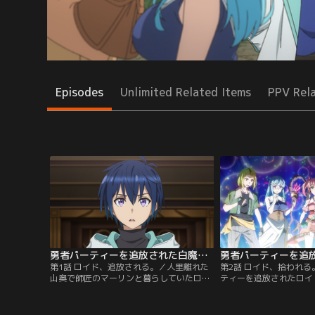
Episodes
Unlimited Related Items
PPV Rel
勇者パーティーを追放された白魔導師、Sランク冒険者に拾われる ～この白魔導師が規格外すぎる～ 第01話
第1話 ロイド、追放される。／人里離れた
第2話 ロイド、拾われ
山奥で師匠のマーリンと暮らしていたロイ
ティーを追放されたロイ
ドは、過酷な魔法修行の毎日から逃れる為
していた剣士ユイと出会
に山を降りイシュタルの街へやって来た。
見せた彼の規格外の能力
そして自らの能力に無自覚なまま勇者アレ
冒険者パーティーの仲間