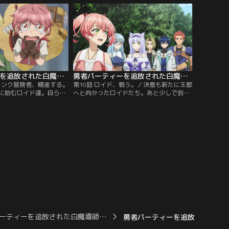
仲間との絆が芽生えてゆ
わりを疑い、情報収集の為にも魔族を追う
いた農園には、見た事も
ロイド達。そして山間の小屋に獣人の少女
フが集まっていた。更に
が囚われているのを知る。噂で聞く、モン
が…。
スターを操る魔法を使える獣人なのか？
勇者パーティーを追放された白魔導師、Sランク冒険者に拾われる ～この白魔導師が規格外すぎる～ 第09話
勇者パーティーを追放された白魔導師、Sランク冒険者に拾われる ～この白魔導師が規格外すぎる～ 第10話
Sランク冒険者、精進する。
第10話 ロイド、戦う。／決意も新たに王都
に励むロイド達。自らの
へと向かったロイドたち。あと少しで到着
たクロスはDランク冒険
すると言う時、魔族の罠に嵌って魔王軍四
、彼の依頼を手伝う事
天王の一人・グリストとその魔導兵部隊の
女貴族達に絡まれていた
待ち伏せる街へ誘い込まれた。クレアを守
リスに救われる。その強
って戦うロイド達だが、グリストには攻撃
ユイ。するとリリスは
が通じない。追い込まれて行くロイド達。
と挑発的な笑みを返す。
危機一髪のピンチに駆けつけたのは、クレ
アの幼馴染みでもある…。
ーティーを追放された白魔導師…
勇者パーティーを追放された白魔