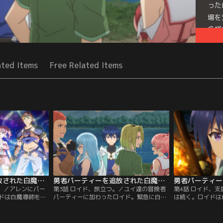
った
場を
多様
困っ
は旅
ated Items
Free Related Items
ドが
Seri
勇者パーティーを追放された白魔導師、Sランク冒険者に拾われる ～この白魔導師が規格外すぎる～ 第02話
勇者パーティーを追放された白魔導師、Sランク冒険者に拾われる ～この白魔導師が規格外すぎる～ 第03話
る。／アレンにパー
第3話 ロイド、旅立つ。／ユイ達の冒険者
第4話 ロイド、
ドは白魔導師を探
パーティーに加わったロイド。緊急に白魔
は続く。ロイドは
う。採用テストで
導師を必要とした依頼は、遠方の農場を荒
魔法を展開し、夜
に驚き言葉を失う
らすモンスターの群れの退治だった。相容
いた。独りでやる
達。それを期待外
れない多種多様なモンスターが混在すると
たのだ。ユイ達と