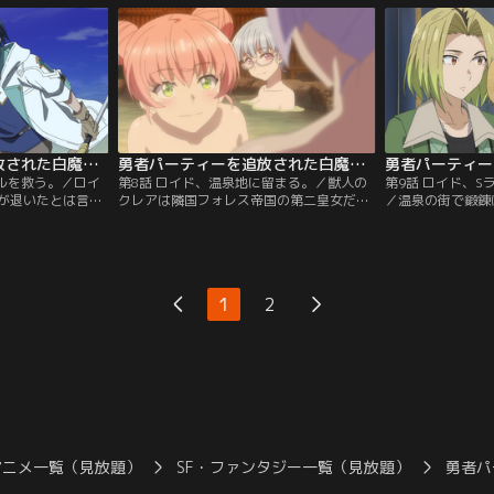
元の白魔導師に戻
言う情報は腑に落ちないが、困っている人
第にパーティーの
告げるが、前任者
を助けたいと思うユイの強い気持ちに応え
く。そして辿り着
化する」病の看病
一同は旅立つ。そして野営地の湖畔で悲鳴
ない数のハイウル
ると…。
を聞き駆けつけたロイドが見たものは…。
ロイドの探知魔法
勇者パーティーを追放された白魔導師、Sランク冒険者に拾われる ～この白魔導師が規格外すぎる～ 第07話
勇者パーティーを追放された白魔導師、Sランク冒険者に拾われる ～この白魔導師が規格外すぎる～ 第08話
タルを救う。／ロイ
第8話 ロイド、温泉地に留まる。／獣人の
第9話 ロイド、
が退いたとは言
クレアは隣国フォレス帝国の第二皇女だっ
／温泉の街で鍛錬
去った訳ではなか
た。魔族は彼女の＜古代魔法＞を狙ってい
伸び代に悩んでい
レムにはクレハの
るのだ。ロイド達は帝国からの迎えが来る
者のリンと出会い
使い続けたロイド
と言う王都までクレアを護衛してゆくこと
に。一方、横暴な
がらも街の防衛戦
になった。そして温泉の街へ辿り着いた一
ユイは謎の女性リ
後の力を振り絞り
行はロイドの提案でここに留まり、魔族に
さに感銘を受ける
1
2
魔法を施して、気
備え万全の準備をする事に。温泉を満喫す
「稽古しない？」
ドを…。
る一方で、ダッガスは武器屋へ、シリカ
そして…。
は…。
アニメ一覧（見放題）
SF・ファンタジー一覧（見放題）
勇者パ