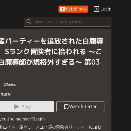
Watch now
Login
者パーティーを追放された白魔導
、Sランク冒険者に拾われる ～こ
白魔導師が規格外すぎる～ 第03
23
mins
Share
Play
Watch Later
 you the member?
Login
話 ロイド、旅立つ。／ユイ達の冒険者パーティーに加わ