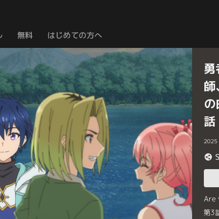
ル
無料
はじめての方へ
勇
師
の
話
2025
Are
第3