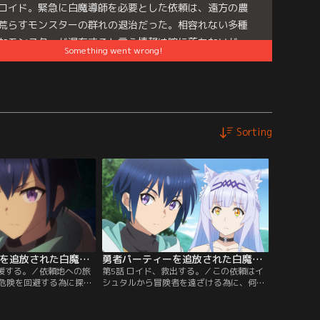
ロイド。緊急に白魔導師を必要とした依頼は、遠方の農
荒らすモンスターの群れの退治だった。相容れない多種
なモンスターが混在すると言う情報は腑に落ちないが、
Something went wrong!
ている人を助けたいと思うユイの強い気持ちに応え一同
立つ。そして野営地の湖畔で悲鳴を聞き駆けつけたロイ
見たものは…。
es:
勇者パーティーを追放された白魔導師…
Sorting
勇者パーティーを追放された白魔導師、Sランク冒険者に拾われる ～この白魔導師が規格外すぎる～ 第04話
勇者パーティーを追放された白魔導師、Sランク冒険者に拾われる ～この白魔導師が規格外すぎる～ 第05話
支援する。／依頼地への旅
第5話 ロイド、救出する。／この依頼はイ
危険を回避する為に探知
シュタルから冒険者を遠ざける為に、何者
営の見張りも引き受けて
かが仕組んだ罠だと察したロイド達。危機
のが彼には当然の事だっ
を知らせようと全力で街へ戻る途中、ロイ
の頓珍漢な交流の中、次
ドは魔族の反応を捉える。今回の件への関