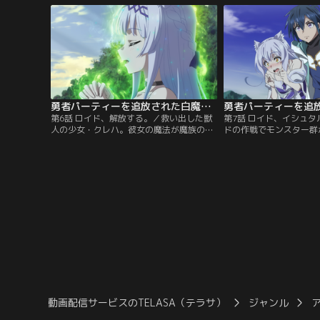
ンのパーティーに加わり、後方支援の白魔
れと受け取ったロイドは
導師として1年の時が過ぎて行った。そん
ってきて貰う方が良いと
なある日、アレンの危機を救ったロイド
クルムは妹の「体が魔石
は…。
の為に復帰は難しい。す
勇者パーティーを追放された白魔導師、Sランク冒険者に拾われる ～この白魔導師が規格外すぎる～ 第06話
第6話 ロイド、解放する。／救い出した獣
第7話 ロイド、イシュ
人の少女・クレハ。彼女の魔法が魔族の企
ドの作戦でモンスター群
に悪用されモンスターを暴走させてしまっ
え、イシュタルの危機が
たのだ。一方その頃、異変を感じた街の騎
った。心を持たないゴー
士団は残っている僅かな冒険者達と防衛戦
想いが通じない。魔力を
の準備を進めていた。その中には勇者アレ
は、疲弊の極みに達しな
ンの姿もあった。そしてロイドはイシュタ
に駆けつけた。そして最
ルへ向かうモンスターの大群を探知した。
すべての戦う者達に強化
危機を案じたロイドは…。
を失った。目覚めたロイ
動画配信サービスのTELASA（テラサ）
ジャンル