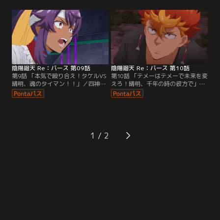
なるものだった。さらに、タケルの
きたのだとタケルに打ち明ける。そ
目の前で闇薫が発生するが、なぜか
こへ、二人を追って現れたユラ。タ
2体の式神同士の戦いが始まってし
ケルの必死の訴えで晴明の企みを聞
まう。タケルが力ずくで戦闘を止め
かされるも俄かに信じきれない彼女
ようとする中、そこに晴明も姿を現
は、真相を確かめるべく晴明のもと
す。電祇平安京で起こる不可解な現
へ向かう。一方、これ以上の悲劇を
象は全て晴明が…。
止めるため…。
陰陽廻天 Re：バース 第09話
陰陽廻天 Re：バース 第10話
第9話 「本気で殴り合え！タケルVS
第10話 「テメーはテメーで未来を変
晴明、魂のタイマン！！」／四神の
えろ！晴明、千年の時の彼方で」／
塔を次々に落としたタケルは、最後
タケルが次に目覚めた世界は、すで
に残された玄武塔で晴明と対峙す
に百年夜行に敗北し滅亡へと向かっ
る。ツキミヤとの約束を果たすため
ていた。晴明は百年夜行を始めるき
決死の覚悟で挑むタケルに対し、晴
っかけとなった1000年前の出来事、
明は自らの力を分けた十二体の式神
そしてある男との出会いをタケルに
「十二天将」を再び自身に取り込
語り始める。その男の名はクニヒ
1
み、最高峰の力で迎え撃つ。その
ト。晴明の占いによって予測された
頃、意識を取り戻したユラは…。
大水害を防ぐため、二人は街の治水
工事を行うことになる。