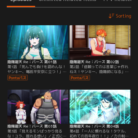
Sorting
陰陽廻天 Re：バース 第01話
陰陽廻天 Re：バース 第02話
第1話 「死んでも負けを認めんな！
第2話 「信頼ってのは言葉じゃ作れ
ヤンキー、電祇平安京に立つ！」／
ねえ！ヤンキー、陰陽師になる」／
ヤンキー高校生・業平猛（タケル）
タケルが再び電祇平安京で目を覚ま
は、夢に何度も現れる謎の少女・ツ
すと、そこには死んだはずのツキミ
キミヤに想いを募らせる日々を過ご
ヤが立っていた。しかし、誰もタケ
していた。ある日不慮の事故で崖か
ルのことを覚えておらず、不思議な
ら転落したタケルが目を覚ますと、
力で怨人と戦ったという主張も信じ
目の前には憧れのツキミヤが！そこ
てもらえない。街の様子を見てタイ
は安倍晴明たち陰陽師が守護する
ムリープしていることに気が付いた
「電祇平安京」と呼ばれる別世界だ
タケルは、今度こそツキミヤを守る
った。
と決意を新たに…。
陰陽廻天 Re：バース 第03話
陰陽廻天 Re：バース 第04話
第3話 「見えるモンばっかり見る
第4話 「一人に慣れるな！タケル、
な！ユラ、揺れる想い」／正式に陰
初めての百年夜行！！」／力の制御