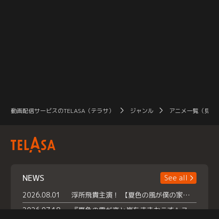
動画配信サービスのTELASA（テラサ）
ジャンル
アニメ一覧（見放
NEWS
See all
2026.08.01
浮所飛貴主演！ 【夏色の風が僕の家にやってきた】 本日よりテラサで独占配信スタート！
2026.07.18
『夏色の雲が恋と嵐をまきおこす』スペシャルメイキング 【Part1】2026年７月18日（土）23時30分～配信スタート！話題のシーンの裏側を大公開！豪華キャスト大集合！ 『武宮家 真夏の家族会議』開催！