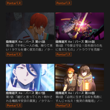
陽師になったタケルは、アツナガと
を失い街を襲うタケルの前に、晴明
ともに式神を使った模擬戦や晴明の
が立ちはだかる。晴明によって暴走
課す特訓に励む。鍛錬でも実力を示
は食い止められ、やがて意識を取り
すタケルを見て、元々アツナガとペ
戻したタケル。晴明は、間近に迫っ
アを組んでいたユラは苛立ちを募ら
た怨人の世界に攻め込む儀式「百年
せていた。ほどなくして、初めて電
夜行」に対して、不思議な力を持つ
祇平安京にやってきたときと同じ日
タケルを切り札にしたいと語る。
を迎えたタケル。過去の実体験をも
とにこれから起こること…。
陰陽廻天 Re：バース 第05話
陰陽廻天 Re：バース 第06話
第5話 「千年に一人の俺、降りて来
第6話 「今度は守る！百年夜行の先
い！タケルを導く夜叉の面」／タケ
に見えたもの」／トラウマを克服
ルは百年夜行における晴明の「この
し”千年に一人の自分”に目覚めたタ
平安京は終わりです」という言葉の
ケル。晴明はその力の正体を探るた
真意を問いただすが、結果として謀
め、タケルをかくまったツキミヤに
反人として追われることに。逃亡し
尋問を行おうとする。そうした晴明
身を隠すタケルが、発生した闇薫の
の行動に加え、ツキミヤからも晴明
もとに駆けつけると、これまで見た
に関する噂を耳にしたタケルは疑念
ことのない新たな怨人が出現してい
を一層強める。そんな中、電祇平安
た。
京では来る百年夜行に向け準備が進
む。
陰陽廻天 Re：バース 第07話
陰陽廻天 Re：バース 第08話
第7話 「嘘だと言ってくれ！明かさ
第8話 「必死に生きてる奴を馬鹿に
れる電祇平安京の真実」／タケルが
すんじゃねえ！慟哭の青龍塔」／ツ
再び目覚めた電祇平安京は、街並み
キミヤは、晴明の行う世界蟲毒を阻
も人間関係もこれまでとは様子が異
止し未来を変えるため過去に遡って