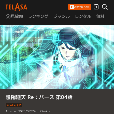
Watch now
見放題
ランキング
ジャンル
レンタル
無料
は
陰陽廻天 Re：バース 第04話
Aired on 2025/07/24
22
mins