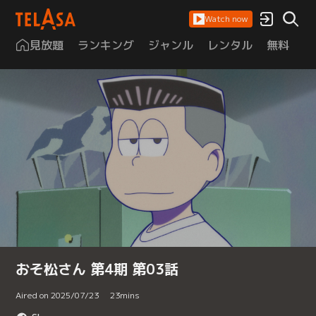
Watch now
見放題
ランキング
ジャンル
レンタル
無料
は
おそ松さん 第4期 第03話
Aired on 2025/07/23
23
mins