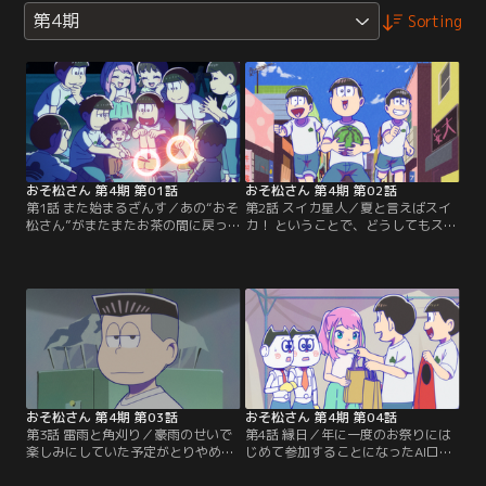
第4期
Sorting
おそ松さん 第4期 第01話
おそ松さん 第4期 第02話
第1話 また始まるざんす／あの“おそ
第2話 スイカ星人／夏と言えばスイ
松さん”がまたまたお茶の間に戻っ
カ！ ということで、どうしてもスイ
て来る。第一期放送から10年。今の
カが食べたくなった6つ子が手分け
ご時世を鑑みたとき、“おそ松さ
してスイカを調達するため奔走。そ
ん”は果たしてよい子のアニメにふ
んな中、とある使命を帯びた何者か
さわしいのか？ 徹底検証--密着！ ニ
が宇宙から地球へと訪れる。彼らの
ートな6つ子24時！？【提供：バン
目的とは！？【提供：バンダイチャ
ダイチャンネル】
ンネル】
おそ松さん 第4期 第03話
おそ松さん 第4期 第04話
第3話 雷雨と角刈り／豪雨のせいで
第4話 縁日／年に一度のお祭りには
楽しみにしていた予定がとりやめに
じめて参加することになったAIロボ
なってしまった。仕方なく家にこも
ットのオムスビたちと橋本にゃー親