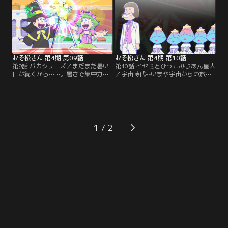
状況にひとり何かを思う一松
は……？【提供：バンダイチャンネ
ル】
おそ松さん 第4期 第09話
おそ松さん 第4期 第10話
第9話 バカシリーズ／まだまだ暑い
第10話 イヤミとひっこみじあん星人
日が続くから……。暑さで集中力も
／宇宙時代--いまや宇宙からの旅行
なくなりがちなこの時期に、飽きの
者や地球で暮らす宇宙人も少なくな
来ない短編集をお届け！！【提供：
い。そんな中、イヤミが新しく「宇
バンダイチャンネル】
宙カフェ」を開業。宇宙人が接客す
るカフェは大繁盛だが、店員たちに
は何やら事情があるようで……？
【提供：バンダイチャンネル】
1