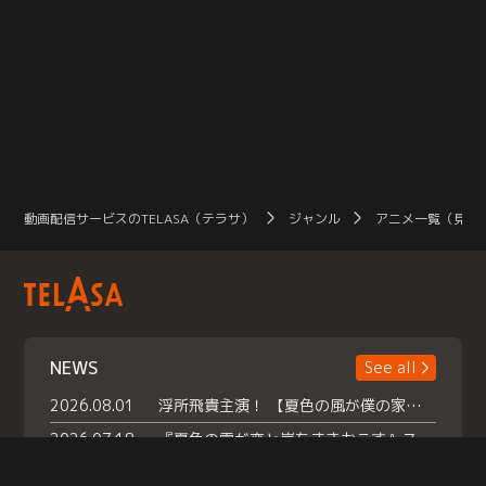
動画配信サービスのTELASA（テラサ）
ジャンル
アニメ一覧（見放
NEWS
See all
2026.08.01
浮所飛貴主演！ 【夏色の風が僕の家にやってきた】 本日よりテラサで独占配信スタート！
2026.07.18
『夏色の雲が恋と嵐をまきおこす』スペシャルメイキング 【Part1】2026年７月18日（土）23時30分～配信スタート！話題のシーンの裏側を大公開！豪華キャスト大集合！ 『武宮家 真夏の家族会議』開催！
2026.07.15
救命医・遥（今田）の《心揺さぶる過去》や、 麻酔科医・権野（船越英一郎）の《謎多きプライベート》など… 《知られざるエピソード》を独占配信！