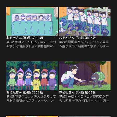
って退屈をもてあます6つ子だが、
子。お揃いのはんてんももらいテン
雨の中ひとりで外出した一松がなぜ
ションは上がるばかりだが、6つ子
か角刈りに！？ 兄弟たちをざわつか
やトト子たち、ほかの参加者の様子
せる。【提供：バンダイチャンネ
はどことなく意味深で……。【提
ル】
供：バンダイチャンネル】
おそ松さん 第4期 第05話
おそ松さん 第4期 第06話
第5話 安静／つり仙人／年に一度の
第6話 扇風機とタイムマシン／夏真
お祭りで頑張りすぎて満身創痍の6
っ盛りなのに扇風機が壊れてしまっ
つ子は、疲れをいやすため今日一
た。困った6つ子はツテを頼って中
日、安静にすることに。6人そろっ
古品を譲ってもらおうとするがどう
て静かに眠りにつくのだが……？／
しても手に入らない。そんな中、カ
のどかな山村にやって来た二人組が
ラ松と一松がデカパンの家でタイム
「つり仙人」を名乗る釣り人と出会
マシンを見つける。【提供：バンダ
った。ふたりは、世の中を達観し、
イチャンネル】
穏やかに釣りを楽しむつり仙人から
釣りを教わることにする。【提供：
バンダイチャンネル】
おそ松さん 第4期 第07話
おそ松さん 第4期 第08話
第7話 物語だじょ／みんなが知って
第8話 一松とドロネコ／商店街を荒
るあの物語たちがアニメーション
らし回る一匹のドロボーネコ。店主
に！！ 「世界名作劇場 おそ松さん
たちが手を焼く中、ついにトト子の
篇」はじまるよ～！【提供：バンダ
実家の魚屋も被害に遭い、さすがの
イチャンネル】
6つ子も黙ってはいられない。この