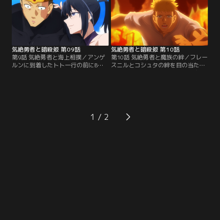
を救ってほしいと依頼を受ける。
を救う為に城へと向かう。【提供：
【提供：バンダイチャンネル】
バンダイチャンネル】
気絶勇者と暗殺姫 第09話
気絶勇者と暗殺姫 第10話
第9話 気絶勇者と海上相撲／アンゲ
第10話 気絶勇者と魔族の絆／フレー
ルンに到着したトト一行の前にB級
スニルとコシュタの絆を目の当たり
冒険者フレースニルとコシュタが現
にし、動揺するトトやシエル。魔王
れる。フレースニルはゴアを勧誘
を倒すことが勇者の使命と考えてい
し、抵抗するトト。だがゴアは村の
たことから葛藤するトト。同じく魔
名物「海上相撲大会」の優勝者につ
物と勇者の絆を目の当たりにしたシ
いていくと言い出す。【提供：バン
エルは自分とトトの関係に悩む。
ダイチャンネル】
【提供：バンダイチャンネル】
1