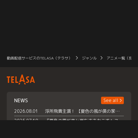
動画配信サービスのTELASA（テラサ）
ジャンル
アニメ一覧（見放
NEWS
See all
2026.08.01
浮所飛貴主演！ 【夏色の風が僕の家にやってきた】 本日よりテラサで独占配信スタート！
2026.07.18
『夏色の雲が恋と嵐をまきおこす』スペシャルメイキング 【Part1】2026年７月18日（土）23時30分～配信スタート！話題のシーンの裏側を大公開！豪華キャスト大集合！ 『武宮家 真夏の家族会議』開催！
2026.07.15
救命医・遥（今田）の《心揺さぶる過去》や、 麻酔科医・権野（船越英一郎）の《謎多きプライベート》など… 《知られざるエピソード》を独占配信！