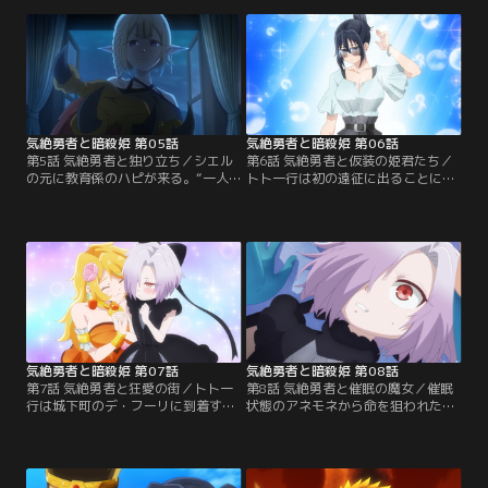
はトトと任務へ向かうなか、トトの
い。ゴールを目指すも目前で暗殺姫
過去を知ることに。【提供：バンダ
たちが仲違いすることに…。【提
イチャンネル】
供：バンダイチャンネル】
気絶勇者と暗殺姫 第05話
気絶勇者と暗殺姫 第06話
第5話 気絶勇者と独り立ち／シエル
第6話 気絶勇者と仮装の姫君たち／
の元に教育係のハピが来る。“一人
トト一行は初の遠征に出ることに。
立ちの儀”が早すぎたと判断すれば
やっぱり気絶しながらも最初の目的
魔王城に連れ戻すという。先日の昇
地であるアニにたどり着く。アニは
格試験から暗殺のヒントを得たシエ
アパレルが有名だと聞いたアネモネ
ルはトトを連れ出し…。【提供：バ
はトトに『気絶しない服』を選んで
ンダイチャンネル】
ほしいと提案する。【提供：バンダ
イチャンネル】
気絶勇者と暗殺姫 第07話
気絶勇者と暗殺姫 第08話
第7話 気絶勇者と狂愛の街／トト一
第8話 気絶勇者と催眠の魔女／催眠
行は城下町のデ・フーリに到着する
状態のアネモネから命を狙われたシ
も口を揃えて愛と平和の町を連呼す
エルは怒りにまかせて城へと飛び出
る町の人のおかしな様子に集団催眠
す。そこで黒幕が“妖魔族”ユリア・
を疑うトトとゴア。その中で出会っ
マイオスと知り、催眠を掛けられて
た少年ティムからおかしくなった町
しまう。ゴアとトトはそれぞれ仲間