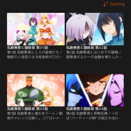
Sorting
気絶勇者と暗殺姫 第01話
気絶勇者と暗殺姫 第02話
第1話 気絶勇者と三人の姫君たち／
第2話 気絶勇者とはじめての冒険／
極度の人見知り＆女性耐性ゼロの勇
冒険者ギルドへの登録を果たした勇
者トトは、シエル・アネモネ・ゴア
者トト一行。はじめての冒険に胸を
の美女3人とパーティーを組むこと
膨らませるトトをよそに、シエル、
に！ だが、彼女たちの真の狙い
アネモネ、ゴアの3人はそれぞれの
は“トトの命”だった！？【提供：バ
目的達成の為、暗殺の準備を進めて
ンダイチャンネル】
いく。【提供：バンダイチャンネ
ル】
気絶勇者と暗殺姫 第03話
気絶勇者と暗殺姫 第04話
第3話 気絶勇者と逢引きデート／暗
第4話 気絶勇者と昇格任務／一行
殺チャレンジは続く。ゴアはトトを
は“パーティーの絆”が試されるDラ
デートへ連れ出す。毒もスキルも効
ンク昇格任務に挑戦することに。三
かず落ち込むゴア。一方、アネモネ
人の頭の中は抜け駆け計画でいっぱ