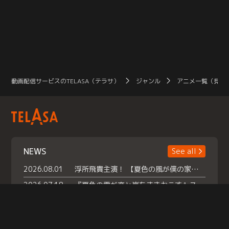
動画配信サービスのTELASA（テラサ）
ジャンル
アニメ一覧（見放
NEWS
See all
2026.08.01
浮所飛貴主演！ 【夏色の風が僕の家にやってきた】 本日よりテラサで独占配信スタート！
2026.07.18
『夏色の雲が恋と嵐をまきおこす』スペシャルメイキング 【Part1】2026年７月18日（土）23時30分～配信スタート！話題のシーンの裏側を大公開！豪華キャスト大集合！ 『武宮家 真夏の家族会議』開催！
2026.07.15
救命医・遥（今田）の《心揺さぶる過去》や、 麻酔科医・権野（船越英一郎）の《謎多きプライベート》など… 《知られざるエピソード》を独占配信！