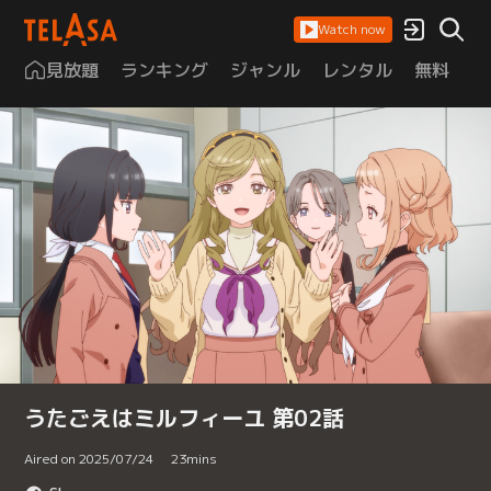
Watch now
見放題
ランキング
ジャンル
レンタル
無料
は
うたごえはミルフィーユ 第02話
Aired on 2025/07/24
23
mins