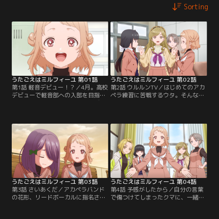
Sorting
うたごえはミルフィーユ 第01話
うたごえはミルフィーユ 第02話
第1話 軽音デビュー！？／4月。高校
第2話 ウルルンTV／はじめてのアカ
デビューで軽音部への入部を目指
ペラ練習に苦戦するウタ。そんな
す、新入生のウタ。しかし、いざ軽
中、部長アイリが見つけた新部員候
音部のキラキラした男女が談笑をし
補が話題に。アカペラ特有のパート
ている様を目の当たりにしたウタ
「ボイスパーカッション」担当とし
は、極度のネガティブな性格が災い
て迎え入れるために、部員総出で勧
しなかなか踏み出せず--【提供：バ
誘に向かうが--【提供：バンダイチ
ンダイチャンネル】
ャンネル】
うたごえはミルフィーユ 第03話
うたごえはミルフィーユ 第04話
第3話 さいあくだ／アカペラバンド
第4話 予感がしたから／自分の言葉
の花形、リードボーカルに指名され
で傷つけてしまったクマに、一緒に
るウタ。音楽経験豊富で自分こそが
アカペラがやれたらと部活に誘うウ
リードだと信じていたムスブに敵視
タ。「歌うことなんて自分からはも