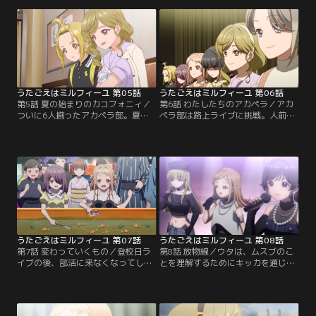
されるストレスで眠れない日々を過
っとも遠い」と拒絶するクマ。彼女
ごしていた。そんな中、思わぬ出会
の苦悩に寄り添うために必死で悩む
いがあり--【提供：バンダイチャン
ウタだが--【提供：バンダイチャン
ネル】
ネル】
うたごえはミルフィーユ 第05話
うたごえはミルフィーユ 第06話
第5話 夏の始まりのカコフォニィ／
第6話 わたしたちのアカペラ／アカ
ついに6人揃ったアカペラ部。夏休
ペラ部は路上ライブに挑戦。人前で
みの登校日に初ライブの予定が決ま
歌うことの不安に震えるウタだが、
り、本格的に練習が始まる。そんな
部員たちの言葉に自分を奮い立たせ
彼女たちの前には期末テストが迫っ
る。それぞれの思いを乗せて、夏休
ていた。夏休み中の補修を回避する
みの登校日、はじめてのステージへ-
ために結束する1年生だが--【提供：
-【提供：バンダイチャンネル】
バンダイチャンネル】
うたごえはミルフィーユ 第07話
うたごえはミルフィーユ 第08話
第7話 変わっていくもの／登校日ラ
第8話 放物線／ウタは、ムスブのこ
イブの後、部活に来なくなってしま
とを理解するためにキッカを通じて
ったムスブとウルル。一日にして形
Parabolaに話を聞きにいく。アカペ
を変えてしまったアカペラ部。よう
ラで音楽シーンを変えるという野望
やくできた自分たちの居場所をこの
を持つリーダーのミズキに、部活で
まま終わらせないためにウタとクマ
アカペラをすることの意味を改めて