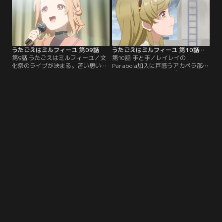
は立ち上がる--【提供：バンダイチ
問われ--【提供：バンダイチャンネ
ャンネル】
ル】
うたごえはミルフィーユ 第09話
うたごえはミルフィーユ 第10話（最終話）
第9話 うたごえはミルフィーユ／文
第10話 手と手／レイレイの
化祭のライブが決まる。苦い思い出
Parabola加入に戸惑うアカペラ部。
となった登校日ライブ以来のステー
掛け持ちを許さないミズキによっ
ジに向けて、部員たちはそれぞれの
て、レイレイの部活動はいずれ終わ
思いを胸にアカペラに向き合うが、
りを迎えることに。そんな中、6人
ムスブは1人で練習することを選ぶ--
の最後のステージであるクリスマス
【提供：バンダイチャンネル】
ライブが決まる。しかしアイリは未
だ迷いの中にいて--【提供：バンダ
イチャンネル】