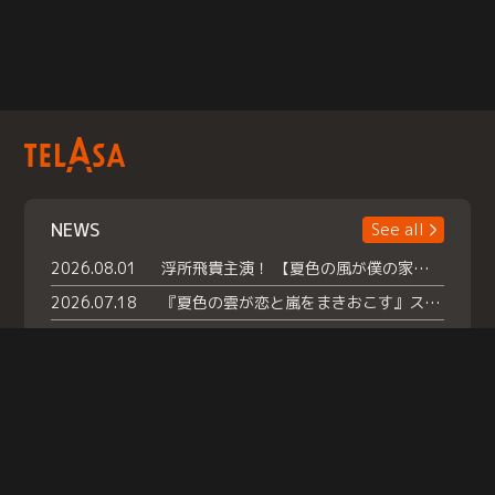
NEWS
See all
2026.08.01
浮所飛貴主演！ 【夏色の風が僕の家にやってきた】 本日よりテラサで独占配信スタート！
2026.07.18
『夏色の雲が恋と嵐をまきおこす』スペシャルメイキング 【Part1】2026年７月18日（土）23時30分～配信スタート！話題のシーンの裏側を大公開！豪華キャスト大集合！ 『武宮家 真夏の家族会議』開催！
2026.07.15
救命医・遥（今田）の《心揺さぶる過去》や、 麻酔科医・権野（船越英一郎）の《謎多きプライベート》など… 《知られざるエピソード》を独占配信！