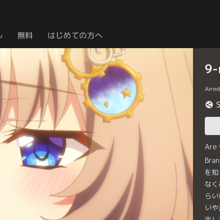
ル
無料
はじめての方へ
9-
Aire
Are
Br
を知
なく
らい
いや
出し