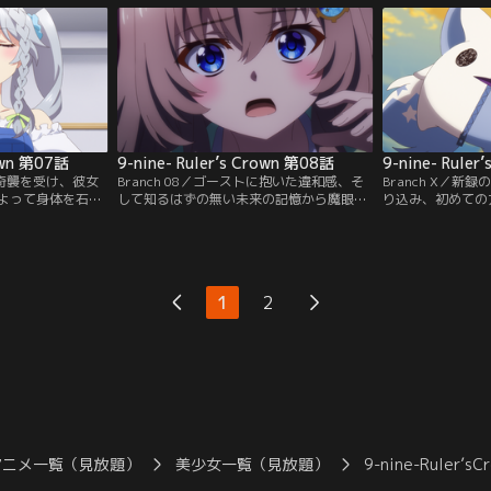
炎を自在に操る異
と都は、都の能力の新たな使い道を見出
機会を得る。翔と
できない脅威に、
し、事件解決に向けて一歩前進する。事件
を乗り越えながら
飾品“アーティフ
の捜査を通して確かな絆が築かれていく二
と歩み出していく
る。
人。しかし…。
起きた“石化事件
rown 第07話
9-nine- Ruler’s Crown 第08話
9-nine- Ruler
トの奇襲を受け、彼女
Branch 08／ゴーストに抱いた違和感、そ
Branch X／
よって身体を石に
して知るはずの無い未来の記憶から魔眼の
り込み、初めての
況に、天と春風が
ユーザーの正体が与一であることにたどり
めるこれまでの軌
る事に成功する。
着いた翔。しかし、複数のアーティファク
で贈る特別番組。
中、ソフィからゴ
トを持つ与一と、常識外れな格闘術を扱う
を機に、街で少女
告を受ける。彼女
高峰蓮夜を相手に敗北してしまう。友人が
生。翔と都は協力
た「幻体」で、本
理解の及ばない殺人鬼であったことに失意
後にある異能者た
1
2
ではなかった。ゴ
の中の翔に、沙月に憑依したイーリスが接
れた組織「リグ・
触してくる。彼女は…。
ト、そして友であ
アニメ一覧（見放題）
美少女一覧（見放題）
9-nine-Ruler’sC