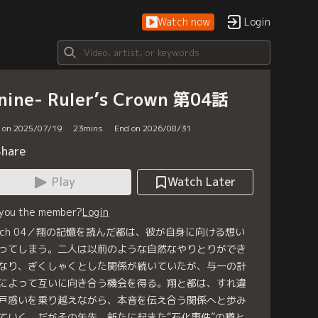
Watch now
Login
nine- Ruler’s Crown 第04話
d on 2025/07/19
23
mins
End on 2026/08/31
Share
Play
Watch Later
 you the member?
Login
anch 04／翔の記憶を読んだ都は、彼が自身に向ける想い
ってしまう。二人は以前のような自然なやりとりができ
なり、ぎくしゃくとした関係が続いていたが、与一の計
によって互いに向き合う機会を得る。翔と都は、すれ違
戸惑いを乗り越えながら、本音を伝え合う関係へと歩み
ていく。だがその矢先、新たに起きた“石化事件”の噂と