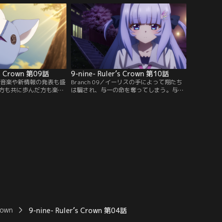
都は、すれ違いや戸惑い
ないことを告げられる。一方、天は“エデ
、本音を伝え合う関係へ
ンの女王”を追って神社へ向かうが、そこ
。だがその矢先、新たに
で春風・蓮夜・そして謎の少女“ゴース
”の噂と共に…。
ト”が集う場面に遭遇。
’s Crown 第09話
9-nine- Ruler’s Crown 第10話
新録の音楽や新情報の発表も盛
Branch 09／イーリスの手によって翔たち
方も共に歩んだ方も楽し
は騙され、与一の命を奪ってしまう。与一
跡をソフィーティア視点
が持っていた魔眼のアーティファクトを手
白蛇九十九神社での地震
にしたイーリスは世界滅亡へと導いていっ
が石像となる怪事件が発
た。仲間が石化され、絶望の淵に立たされ
し捜査を進め、事件の背
た翔は、最悪の運命をやり直すため、自ら
ちと対峙する。やがて現
の意志でオーバーロードを発動させる。仲
ヴェーダ」、幻体ゴース
間たちとイーリスの陰謀について相談した
った与一との衝突。
翔は…。
rown
9-nine- Ruler’s Crown 第04話