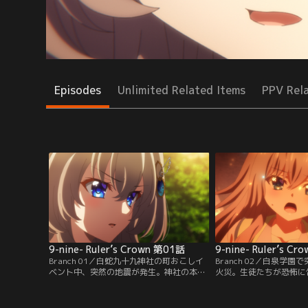
Episodes
Unlimited Related Items
PPV Rel
9-nine- Ruler’s Crown 第01話
9-nine- Ruler’s C
Branch 01／白蛇九十九神社の町おこしイ
Branch 02／白泉学
ベント中、突然の地震が発生。神社の本殿
火災。生徒たちが恐怖に
で「神器」の破損を目撃した新海翔は、拾
翔は、妹の新海天を救う
ったカケラで指を傷つけてしまう。それ
んな翔に、何かを知って
は、静かに始まる異変の合図だった。それ
は協力を持ち掛ける。火