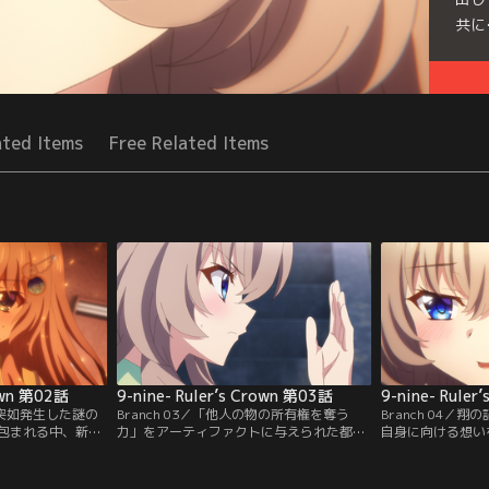
共に
Seri
ated Items
Free Related Items
rown 第02話
9-nine- Ruler’s Crown 第03話
9-nine- Ruler
園で突如発生した謎の
Branch 03／「他人の物の所有権を奪う
Branch 04／
包まれる中、新海
力」をアーティファクトに与えられた都。
自身に向ける想い
べく奔走する。そ
そして翔もまた正体不明の力を持っている
以前のような自然
いる様子の九條都
事をソフィーティアに告げられる。彼女に
り、ぎくしゃくと
災の原因を追う翔
協力し、石化事件の犯人の捜査を始めた翔
が、与一の計らい