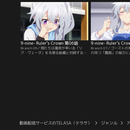
から数日後、公園に少女の石像が現れたと
と都の前に現れたのは、
いう噂が広がっていく。不可解な出来事に
能者。常識では太刀打ち
翔は、クラスメイトの深沢与一、九條都と
都は特殊能力を授ける装
共に噂の真偽を確かめに行くことに。
ァクト”で能力を発動す
9-nine- Ruler’s Crown 第06話
9-nine- Ruler’s C
Branch 06／翔たちは蓮夜が率いる「リ
Branch 07／ゴース
グ・ヴェーダ」を名乗る組織と対峙する。
の持つ「魔眼」の能力に
アーティファクトユーザーにとっての理想
される翔。絶体絶命の状
郷の実現、それを達成するためには実力行
駆け付け、彼女を撃退す
使も厭わない。そう語る彼らと相対し、空
翔は石化の回復を待つ最
気は一触即発の状況に。希亜の介入により
ーストの正体について報
その場での衝突は回避されたが、去り際に
の正体は誰かの作り出し
ゴーストが囁いた言葉に、翔は強い危機感
物の「魔眼のユーザー」
を覚えた。彼らについて調べるため…。
ーストが…。
動画配信サービスのTELASA（テラサ）
ジャンル