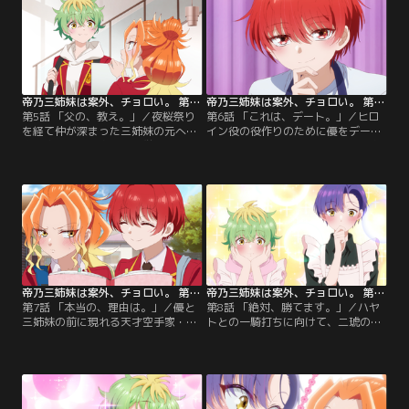
帝乃三姉妹は案外、チョロい。 第05話
帝乃三姉妹は案外、チョロい。 第06話
第5話 「父の、教え。」／夜桜祭り
第6話 「これは、デート。」／ヒロ
を経て仲が深まった三姉妹の元へ、
イン役の役作りのために優をデート
帝乃家の父が帰宅する。厳しい父の
に誘う一輝。ヒロインらしく振舞お
叱責に、三姉妹は優が来る前の生活
うとする一輝だが、上手く振舞えず
に戻ってしまう。
失敗が続いてしまう。
帝乃三姉妹は案外、チョロい。 第07話
帝乃三姉妹は案外、チョロい。 第08話
第7話 「本当の、理由は。」／優と
第8話 「絶対、勝てます。」／ハヤ
三姉妹の前に現れる天才空手家・龍
トとの一騎打ちに向けて、二琥の協
巳ハヤト。「二琥、迎えに来たぞ」
力のもと特訓に励む優。落ち込む二
と告げるハヤトは、二琥を全寮制の
琥に対し、優はある必勝法を提案す
高校へ引き抜こうとしていた。
る。