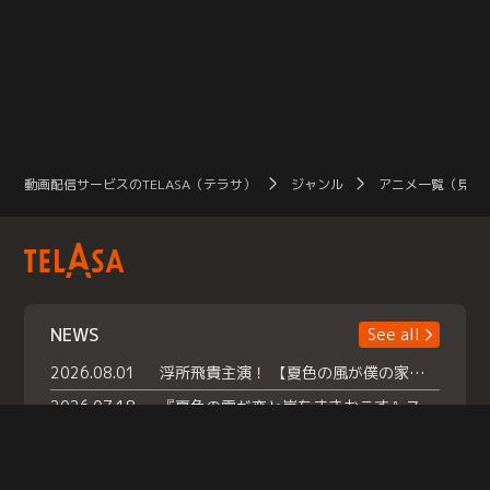
動画配信サービスのTELASA（テラサ）
ジャンル
アニメ一覧（見放
NEWS
See all
2026.08.01
浮所飛貴主演！ 【夏色の風が僕の家にやってきた】 本日よりテラサで独占配信スタート！
2026.07.18
『夏色の雲が恋と嵐をまきおこす』スペシャルメイキング 【Part1】2026年７月18日（土）23時30分～配信スタート！話題のシーンの裏側を大公開！豪華キャスト大集合！ 『武宮家 真夏の家族会議』開催！
2026.07.15
救命医・遥（今田）の《心揺さぶる過去》や、 麻酔科医・権野（船越英一郎）の《謎多きプライベート》など… 《知られざるエピソード》を独占配信！