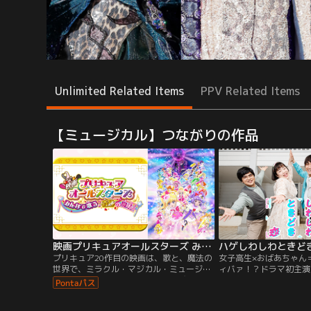
Unlimited Related Items
PPV Related Items
【ミュージカル】つながりの作品
映画プリキュアオールスターズ みんなで歌う♪奇跡の魔法！
プリキュア20作目の映画は、歌と、魔法の
女子高生×おばあちゃん
世界で、ミラクル・マジカル・ミュージカ
ィバァ！？ドラマ初主演
ル！！みらいとリコは人間界に遊びにきて
するおばあちゃん”を踊
ウキウキ。なのに…突然現れた魔女のソル
のマチコは夫に先立たれ
シエールと、その仲間・トラウーマの魔法
し。なんと71歳にして