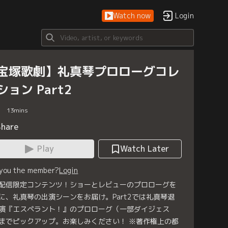
Watch now
Login
宝塚歌劇】礼真琴プロローグコレ
ション Part2
13
mins
Share
Play
Watch Later
 you the member?
Login
配信限定コンテンツ！ショーとレビューのプロローグを
に、礼真琴の出演シーンをお届け。Part2では礼真琴退
演『エスペラント！』のプロローグ（一部ダイジェス
までピックアップ。お楽しみください！ ※著作権上の都