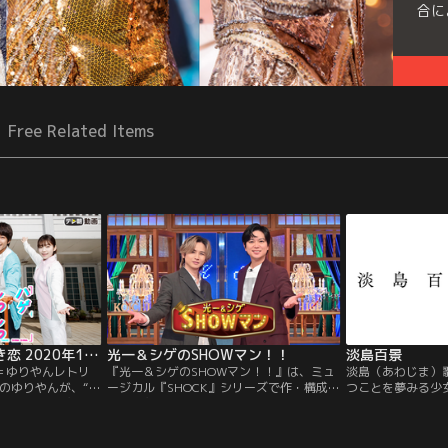
合に
Free Related Items
ハゲしわしわときどき恋 2020年1月2日放送
光一＆シゲのSHOWマン！！
淡島百景
＝ゆりやんレトリ
『光一＆シゲのSHOWマン！！』は、ミュ
淡島（あわじま）
のゆりやんが、“恋
ージカル『SHOCK』シリーズで作・構成・
つことを夢みる少
って熱演！！主人公
演出・主演を手がけ、国内ミュージカル単
てくる。ミュージ
、ケアハウス暮ら
独主演記録を更新し続けてきた堂本光一
した、新入生の若
、高校時代の初恋の
と、アイドル・俳優・小説家・劇作家・映
て学び続ける、寮