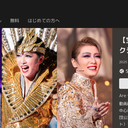
ル
無料
はじめての方へ
【
ク
2025
Are
動画
中心
団公
ト）