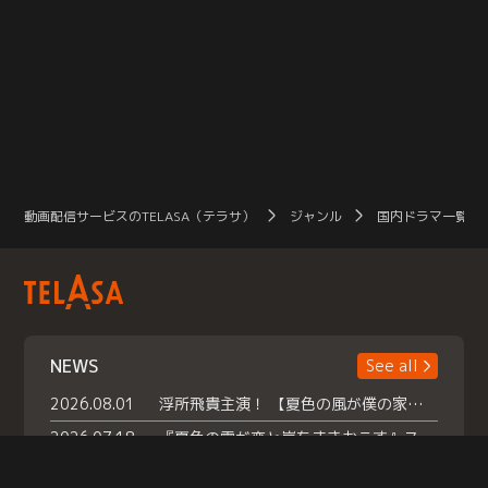
動画配信サービスのTELASA（テラサ）
ジャンル
国内ドラマ一覧（
NEWS
See all
2026.08.01
浮所飛貴主演！ 【夏色の風が僕の家にやってきた】 本日よりテラサで独占配信スタート！
2026.07.18
『夏色の雲が恋と嵐をまきおこす』スペシャルメイキング 【Part1】2026年７月18日（土）23時30分～配信スタート！話題のシーンの裏側を大公開！豪華キャスト大集合！ 『武宮家 真夏の家族会議』開催！
2026.07.15
救命医・遥（今田）の《心揺さぶる過去》や、 麻酔科医・権野（船越英一郎）の《謎多きプライベート》など… 《知られざるエピソード》を独占配信！