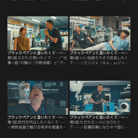
意を受ける関川（今野浩喜）。田口
けた北島（松川尚瑠輝）は病院を辞
（森田甘路）が告発したとの噂に焦
めることを決意。止めようとする関
る関川はミンジェ（キム・ムジュ
川（今野浩喜）だったが、なぜか罵
ン）に助けを乞うが…どうなる関
詈雑言を浴びせられることに……！
川！？
ブラックペアンと言いたくて…～万年ヒラ医局員の憂鬱な日常～ 日曜劇場『ブラックペアン シーズン2』サイドストーリー 第05話
ブラックペアンと言いたくて…～万年ヒラ医局員の憂鬱な日常～ 日曜劇場『ブラックペアン シーズン2』サイドストーリー 第06話
第5話 ただただ救いたくて……／“仕
第6話 いい加減そろそろ成長したく
事一筋”の関川（今野浩喜）と“プラ
て……／ミンジェ（キム・ムジュ
イペートも大切派”の宮元（水谷果
ン）がブラックペアンを壊した？！
穂）が激しい言い争いになり、また
関川（今野浩喜）とミンジェは隠し
もや関川が大ピンチに！果たして2
通そうと必死になるが、そこへ垣谷
人はわかり合えるのか…！？
（内村遥）たちが…！2人の運命
は？！
ブラックペアンと言いたくて…～万年ヒラ医局員の憂鬱な日常～ 日曜劇場『ブラックペアン シーズン2』サイドストーリー 第07話
ブラックペアンと言いたくて…～万年ヒラ医局員の憂鬱な日常～ 日曜劇場『ブラックペアン シーズン2』サイドストーリー 第08話
第7話 世代交代はしたくなくて……
第8話 ただただ一人になりたく
／病院長選で媚びる相手を間違えた
て……／自暴自棄になりオペ室に篭
関川（今野浩喜）。後輩たちからは
城する関川（今野浩喜）。後輩たち
裏切り者扱いされ、居場所をなく
は関川を引き戻そうとするも上手く