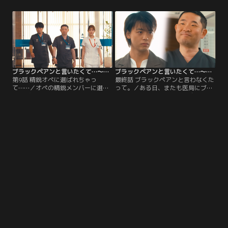
し、退職願を書くことに。関川は本
いかず、垣谷（内村遥）に託すこと
当に東城大を辞めてしまうの
に。垣谷の言葉は関川に響くの
か…？！
か？！
ブラックペアンと言いたくて…～万年ヒラ医局員の憂鬱な日常～ 日曜劇場『ブラックペアン シーズン2』サイドストーリー 第09話
ブラックペアンと言いたくて…～万年ヒラ医局員の憂鬱な日常～ 日曜劇場『ブラックペアン シーズン2』サイドストーリー 第10話（最終話）
第9話 精鋭オペに選ばれちゃっ
最終話 ブラックペアンと言わなくた
て……／オペの精鋭メンバーに選ば
って。／ある日、またも医局にブラ
れ喜ぶ関川（今野浩喜）。だが、急
ックペアンが！果たして、成長した
遽患者が変わるとの噂が…！関川と
関川（今野浩喜）は「ブラックペア
垣谷（内村遥）は激しく動揺し…2
ンを」と言えるのか？！その時、関
人はこのオペを乗り越えられるの
川の言葉に医局員たちの心が震え
か…？！
る…！