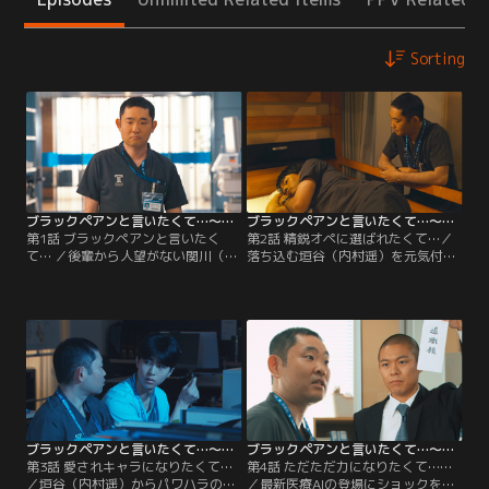
Sorting
ブラックペアンと言いたくて…～万年ヒラ医局員の憂鬱な日常～ 日曜劇場『ブラックペアン シーズン2』サイドストーリー 第01話
ブラックペアンと言いたくて…～万年ヒラ医局員の憂鬱な日常～ 日曜劇場『ブラックペアン シーズン2』サイドストーリー 第02話
第1話 ブラックペアンと言いたく
第2話 精鋭オペに選ばれたくて…／
て… ／後輩から人望がない関川（今
落ち込む垣谷（内村遥）を元気付け
野浩喜）。いつか院長のように「ブ
ようとする後輩たち。しかし、いつ
ラックペアン」と言いたいが、触る
しか関川（今野浩喜）がバカにされ
こともできずに悩んでいる。そこへ
る展開に！激しい罵り合いの中…な
ブラックペアンを持った研修医が現
ぜか床にブラックペアンが！？
れ…。
ブラックペアンと言いたくて…～万年ヒラ医局員の憂鬱な日常～ 日曜劇場『ブラックペアン シーズン2』サイドストーリー 第03話
ブラックペアンと言いたくて…～万年ヒラ医局員の憂鬱な日常～ 日曜劇場『ブラックペアン シーズン2』サイドストーリー 第04話
第3話 愛されキャラになりたくて…
第4話 ただただ力になりたくて……
／垣谷（内村遥）からパワハラの注
／最新医療AIの登場にショックを受