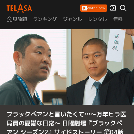
Watch now
見放題
ランキング
ジャンル
レンタル
無料
は
ブラックペアンと言いたくて…～万年ヒラ医
局員の憂鬱な日常～ 日曜劇場『ブラックペ
アン シーズン2』サイドストーリー 第04話