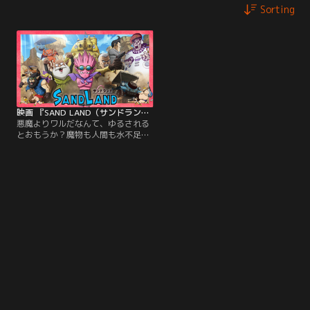
Sorting
映画 『SAND LAND（サンドランド）』
悪魔よりワルだなんて、ゆるされる
とおもうか？魔物も人間も水不足に
あえぐ砂漠の世界＜サンドランド
＞。悪魔の王子・ベルゼブブが、魔
物のシーフ、人間の保安官ラオと奇
妙なトリオを組み砂漠のどこかにあ
る「幻の泉」を探す旅に出る。【提
供：バンダイチャンネル】