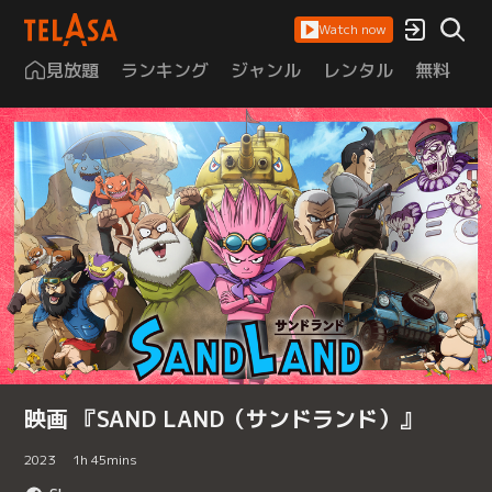
Watch now
見放題
ランキング
ジャンル
レンタル
無料
は
映画 『SAND LAND（サンドランド）』
2023
1
h
45
mins