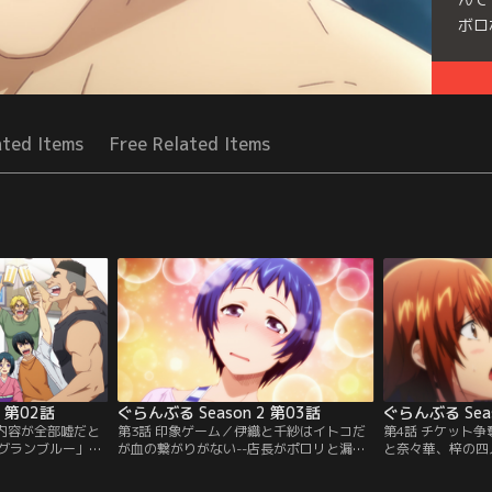
ボロ
Seri
ated Items
Free Related Items
2 第02話
ぐらんぶる Season 2 第03話
ぐらんぶる Seas
の内容が全部嘘だと
第3話 印象ゲーム／伊織と千紗はイトコだ
第4話 チケット
グランブルー」に
が血の繋がりがない--店長がポロリと漏ら
と奈々華、梓の四
丁寧な言葉遣いの
した新事実に、愛菜は二人がすでに深い仲
女子会の最中、愛
生には見えない落
になっているのでは、と錯乱！ PaBのメン
の学園祭チケット