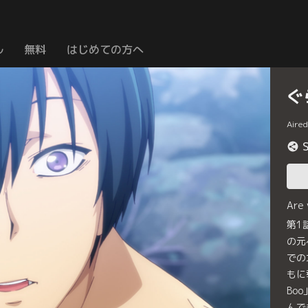
ル
無料
はじめての方へ
ぐ
Aire
Are
第1
の元
での
もに
Bo
んで