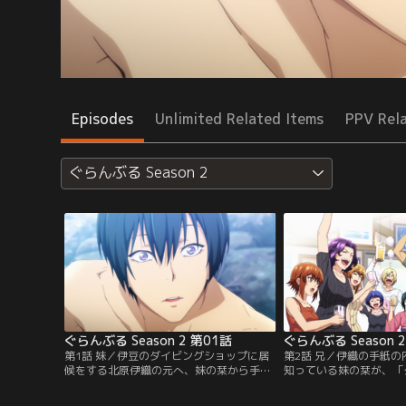
Episodes
Unlimited Related Items
PPV Rel
ぐらんぶる Season 2
ぐらんぶる Season 2 第01話
ぐらんぶる Season 
第1話 妹／伊豆のダイビングショップに居
第2話 兄／伊織の手紙
候をする北原伊織の元へ、妹の栞から手紙
知っている妹の栞が、「
が届く。伊織は心配する妹へこれまでの大
押しかけてくる。和装で
学生活を思い出しながら返事を書こうとす
彼女は、とても中学三年