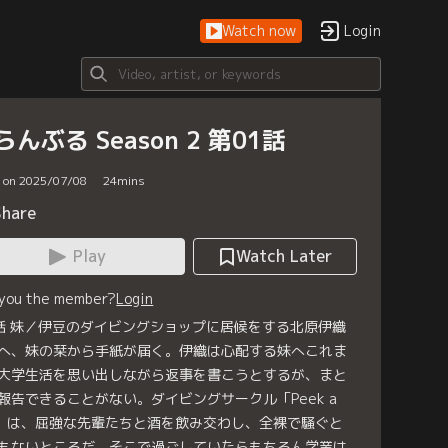
Watch now
Login
らんぶる Season 2 第01話
d on 2025/07/08
24
mins
Share
Play
Watch Later
 you the member?
Login
話 妹／伊豆のダイビングショップに居候をする北原伊織
へ、妹の栞から手紙が届く。伊織は心配する妹へこれま
大学生活を思い出しながら返事を書こうとするが、まと
報告できることがない。ダイビングサークル「Peek a
o」は、屈強な先輩たちと酒を飲み交わし、全裸で騒ぐと
もないところだ。そこで過ごしていたらもちろん学業は