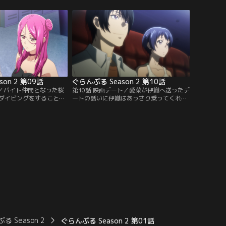
目撃！ 普段は入れない女
学科が出店する「ケバっこカフェ」の手伝
声優もゲスト出演すると
いをすることに…。女装してメイドになっ
られない。話を聞きつけ
ているところを知り合いに見られたくな
し、土下座の末にチケッ
い…！ しかしそこへ、チケットを奪い合っ
接が開催され…。【提
た野島たち四人組がやってくる。【提供：
ンネル】
バンダイチャンネル】
on 2 第09話
ぐらんぶる Season 2 第10話
？／バイト仲間となった桜
第10話 映画デート／愛菜が伊織へ送ったデ
ダイビングをすることに
ートの誘いに伊織はあっさり乗ってくれ
なんとか乙矢を落とそう
た。友人たちにもアドバイスをもらいなが
よそに、乙矢の中では伊
ら、映画、ショッピングや食事など伊織と
んでいく。ダイビング
のデートを楽しむ愛菜。だが、そんな積極
興味があると千紗に伝え
さの裏には彼女なりの秘められた想いがあ
様子を見た伊織は、千紗
った…実は、愛菜は家庭の事情で実家に帰
違いし…二人が会話して
らなければいけないのだ。そんな事情を梓
いってしまう！【提供：
から聞かされた伊織は…。【提供：バンダ
ル】
イチャンネル】
る Season 2
ぐらんぶる Season 2 第01話