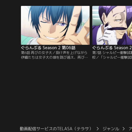
るが、まともに報告できることがない。ダ
ち着きぶり。だが、兄の
イビングサークル「Peek a Boo」は、屈強
斐甲斐しく世話を焼きに
な先輩たちと酒を飲み交わし、全裸で騒ぐ
表の顔。実際は監視カメ
とんでもないところだ。そこで過ごしてい
べて把握し、実家の旅館
たらもちろん学業はボロボロ。【提供：バ
れ戻しにやってきたのだ
ンダイチャンネル】
【提供：バンダイチャン
ぐらんぶる Season 2 第06話
ぐらんぶる Season 
第6話 再びの女子大／掛け声を上げながら
第7話 シャルピー衝撃
伊織たちは女子大の塀を跳び越え、再び青
校／「シャルピー衝撃試
女祭に潜入を試みる。せっかくチケットを
子式のハンマーを所定の
ゲットしたのに、このまま帰るわけにはい
させ、設置した試験片を
かない！ 強行突破を画策するも警備員に無
上がりの角度を記録する
事追い出されてしまった彼らは、梓の手助
験片の耐衝撃性や靭性を
けでライブの設営手伝いとして再度女子大
験であり、決してハンマ
へ潜り込むことに成功。同じく設営をして
かどうかを試すものでは
いた女子三人組を誘って…。【提供：バン
代官准教授は成功しなけ
ダイチャンネル】
バンダイチャンネル】
動画配信サービスのTELASA（テラサ）
ジャンル