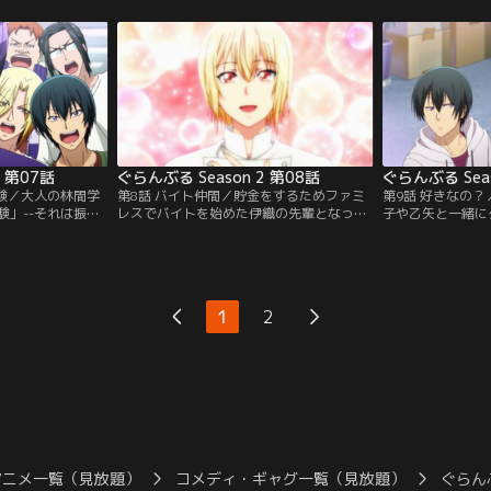
ことを心配して甲
バーも協力して、伊織を泥酔させて本音を
子を伊織と耕平が
きた…というのは
引き出そうと「印象ゲーム」を仕掛ける。
子大、しかも人気
ラで兄の痴態をす
お題の印象に一番当てはまると指された者
なれば、黙ってい
を継がせるべく連
が“水”を飲むという簡単なルールだが、八
た野島たちも参戦
。そんな中…。
百長で伊織が必ず“水”を飲む羽目に。【提
トの同行者選抜面
ネル】
供：バンダイチャンネル】
供：バンダイチャ
2 第07話
ぐらんぶる Season 2 第08話
ぐらんぶる Seas
試験／大人の林間学
第8話 バイト仲間／貯金をするためファミ
第9話 好きなの
験」--それは振り
レスでバイトを始めた伊織の先輩となった
子や乙矢と一緒に
角度から自由落下
のは、青女祭で揉めた毒島桜子だった！ 伊
なった伊織たち。
破壊した後の振り
織を威圧しながらバイト研修を始める桜
と画策する桜子を
実験。使用する試
子。だが、PaBでの生活で常識が吹き飛ん
織への憧れが膨ら
評価するための試
でいる伊織は、お客様への挨拶の時点で上
後、乙矢は伊織に
ーが股間に当たる
半身裸になり、お冷やを出すときは火をつ
るのだが、千紗の
1
2
ない。しかし、右
けてアルコールが入っていないことを証明
が告白されたと勘
れば…。【提供：
しようとしてしまう。そんな中…。【提
も誤解が重なって
供：バンダイチャンネル】
バンダイチャンネ
アニメ一覧（見放題）
コメディ・ギャグ一覧（見放題）
ぐらんぶ