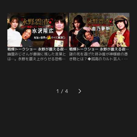
ル後編。はおまりこ、木根緋郷、響
怪談スペシャル前編！▽クラブDJと
洋平が、刑事の娘の怪異、札幌で蒐
の二刀流で活動するイケおじ怪談
集した得体の知れない怖さ、実際に
師・響洋平と「稲川淳二の怪談GPリ
起きた事件現場での怪異体験を臨場
ターンズ2024」ファイナリストで女
感たっぷりに披露！
性ファンの支持を得るクールガイ・
木根緋郷、さらに怪談最恐戦2023四
天王の女性怪談師・はおまりこが登
場！
戦慄トークショー 永野が震える夜 SEASON2（30）～恐怖！幽霊にインタビューした男・水沢隆広
戦慄トークショー 永野が震える夜 SEASON2（29）～恐怖！事故物件で呪物と暮らす由乃夢朗
幽霊おじさんが最後に残した言葉と
謎の死を遂げた拝み屋が神様級の憑
は…。永野を震え上がらせる恐怖の
き物とは？◆孤高のカルト芸人・永
刺客…今回は突如現れたおじさんの
野を震え上がらせる恐怖の刺客…今
幽霊2人に直接インタビューし、そ
回は事故物件に住みながら、呪物と
の一部始終をまとめた本がオカルト
怪談を蒐集するイラストレーター、
界で話題沸騰中の水沢隆広が登場！
由乃夢朗が選りすぐりのヤバイ逸品
▽「どんな人が幽霊になる？」「死
と共に登場！
んだら何をする？」「霊能者に（幽
1
霊は）見える？」など…。