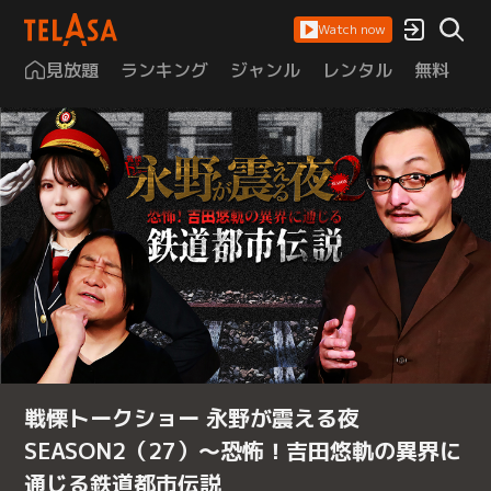
Watch now
見放題
ランキング
ジャンル
レンタル
無料
は
戦慄トークショー 永野が震える夜
SEASON2（27）～恐怖！吉田悠軌の異界に
通じる鉄道都市伝説