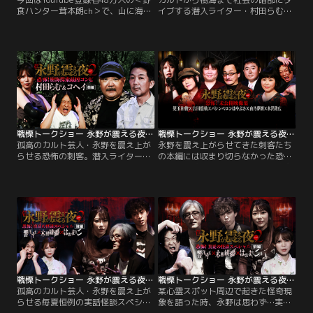
食ハンター茸本朗ch＞で、山に海に
イブする潜入ライター・村田らむと
食材を探し求め、食べられそうなモ
樹海を探索して20年＜樹海のKさん
ノなら何でも喰らう！毒があろう
＞ことコヘイの最凶コンビが、前編
が、見た目がグロかろうが、美味し
に続いて樹海の奥深く永野を誘う！
くいただける調理法を探求する≪野
樹海を最期の場所に選んだ人々の衝
食ハンター≫が永野を未知の世界へ
撃画像が次々と披露される中、徐々
と誘う！
に慣れてきた永野と横山…。
戦慄トークショー 永野が震える夜 SEASON2（34）～恐怖！樹海探索最凶コンビ 村田らむ＆コヘイ 前編
戦慄トークショー 永野が震える夜 SEASON2（33）～恐怖！未公開映像集 児玉和俊×吉田悠軌×パシンペロンはやぶさ×由乃夢朗×水沢隆広
孤高のカルト芸人・永野を震え上が
永野を震え上がらせてきた刺客たち
らせる恐怖の刺客。潜入ライター・
の本編には収まり切らなかった恐怖
村田らむと＜樹海のKさん＞ことコ
トークの数々を蔵出し公開。事故物
ヘイの最凶コンビが樹海の深淵へ叩
件調査の児玉社長、オカルト研究家
きこむ。2人が撮影した遺体写真の
の吉田悠軌、霊視芸人パシンペロン
画像処理に関して二択を迫られる永
はやぶさ、呪物蒐集家・由乃夢朗ら
野たち…人生で初めて目にした写真
5人の未公開トーク大開放！
に阿鼻叫喚！
戦慄トークショー 永野が震える夜 SEASON2（32）～恐怖！真夏の怪談SP後編 響洋平×木根緋郷×はおまりこ
戦慄トークショー 永野が震える夜 SEASON2（31）～恐怖！真夏の怪談SP前編 響洋平×木根緋郷×はおまりこ
孤高のカルト芸人・永野を震え上が
某心霊スポット周辺で起きた怪奇現
らせる毎夏恒例の実話怪談スペシャ
象を語った時、永野は思わず…実話