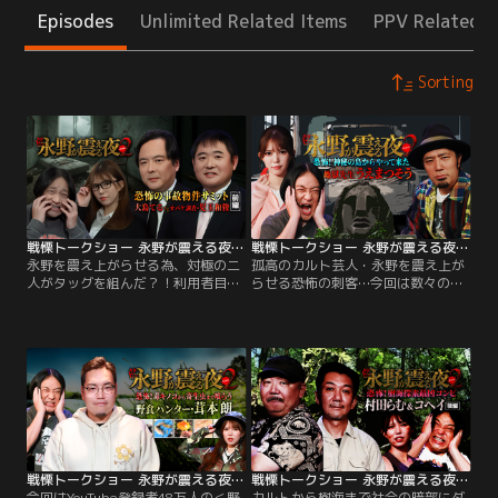
Episodes
Unlimited Related Items
PPV Related I
Sorting
戦慄トークショー 永野が震える夜 SEASON2（38）～恐怖の事故物件サミット 大島てるvsオバケ調査・児玉和俊 前編
戦慄トークショー 永野が震える夜 SEASON2（37）～恐怖！神秘の島からやって来た地獄先生うえまつそう
永野を震え上がらせる為、対極の二
孤高のカルト芸人・永野を震え上が
人がタッグを組んだ？！利用者目線
らせる恐怖の刺客…今回は数々の伝
で事故物件の情報を収集開示する＜
承が残る神秘の島・新島出身で、そ
事故物件公示サイト＞運営の大島て
の新島のパワーストーンで作られた
る！ 事故物件化した事により不動産
＜渋谷モヤイ像＞の持ち主でもある
価値が下落してしまうオーナーを救
現役体育教師、地獄先生うえまつそ
う為、オバケ調査をする＜カチモー
うが登場！
ド＞の児玉和俊！
戦慄トークショー 永野が震える夜 SEASON2（36）～恐怖！毒キノコから寄生虫まで喰らう野食ハンター・茸本朗
戦慄トークショー 永野が震える夜 SEASON2（35）～恐怖！樹海探索最凶コンビ 村田らむ＆コヘイ 後編
今回はYouTube登録者48万人の＜野
カルトから樹海まで社会の暗部にダ