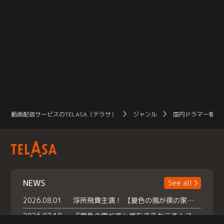
動画配信サービスのTELASA（テラサ）
ジャンル
国内ドラマ一覧（
NEWS
See all
2026.08.01
浮所飛貴主演！ 【夏色の風が僕の家にやってきた】 本日よりテラサで独占配信スタート！
2026.07.18
『夏色の雲が恋と嵐をまきおこす』スペシャルメイキング 【Part1】2026年７月18日（土）23時30分～配信スタート！話題のシーンの裏側を大公開！豪華キャスト大集合！ 『武宮家 真夏の家族会議』開催！