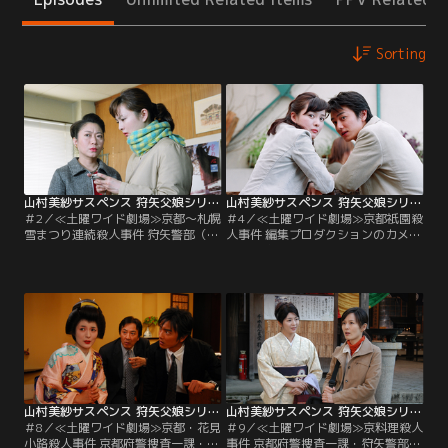
Sorting
山村美紗サスペンス 狩矢父娘シリーズ ＃02
山村美紗サスペンス 狩矢父娘シリーズ ＃04
＃2／≪土曜ワイド劇場≫京都～札幌
＃4／≪土曜ワイド劇場≫京都祇園殺
雪まつり連続殺人事件 狩矢警部（田
人事件 編集プロダクションのカメラ
村亮）の娘・和美（藤谷美紀）は京
マン・狩矢和美（藤谷美紀）は、雑
都の雑誌社のカメラマン。その日、
誌の取材でプロダクション社長の山
和美は取材で札幌の雪祭りの会場に
野美野里（山村紅葉）、恋人で新聞
来ていた。同行していたのは大学時
記者の夏目利彦（原田龍二）ととも
代の友人で今は京都の大学で講師を
に祇園のお茶屋『花力』を訪れる。
勤める石原剛（大沢健）と、やはり
女将の工藤恵美子（音無美紀子）に
大学時代の友人で札幌の放送局のア
よると、石原（五王四郎）という不
ナウンサー西山百合子（相田翔子）
動産会社の社長が…。
の二人。
山村美紗サスペンス 狩矢父娘シリーズ ＃08
山村美紗サスペンス 狩矢父娘シリーズ ＃09
＃8／≪土曜ワイド劇場≫京都・花見
＃9／≪土曜ワイド劇場≫京料理殺人
小路殺人事件 京都府警捜査一課・狩
事件 京都府警捜査一課・狩矢警部