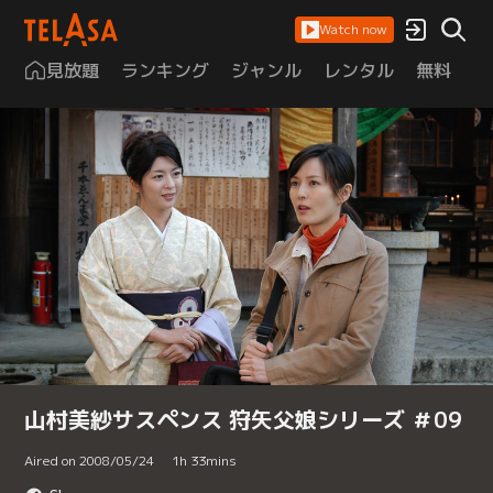
Watch now
見放題
ランキング
ジャンル
レンタル
無料
は
山村美紗サスペンス 狩矢父娘シリーズ ＃09
Aired on 2008/05/24
1
h
33
mins