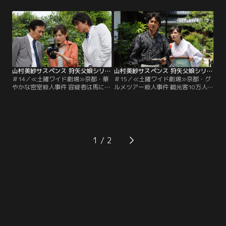
部（田村亮）の娘・和美（藤谷美
課・狩矢警部（田村亮）の娘・和美
紀）は、編集プロダクション『唐竹
（藤谷美紀）は、編集プロダクショ
企画』の記者兼カメラマン。夏目利
ン『唐竹企画』の記者兼カメラマ
彦（原田龍二）という新聞記者の恋
ン。夏目利彦（原田龍二）という新
人がいる。“理想の夫婦を探せ”とい
聞記者の恋人がいる。
う特集記事のため…。
山村美紗サスペンス 狩矢父娘シリーズ ＃14
山村美紗サスペンス 狩矢父娘シリーズ ＃15
＃14／≪土曜ワイド劇場≫京都・華
＃15／≪土曜ワイド劇場≫京都・グ
やかな密室殺人事件 容疑者は馬に乗
ルメツアー殺人事件 観光客10万人が
った愛人！？妻殺しの謎を暴いた1
見た殺人トリック！？五山送り火に
＋1＝1のネックレス 京都府警捜査一
浮かび上がるダイイングメッセージ
課・狩矢警部（田村亮）の娘・和美
の謎！！京都府警捜査一課・狩矢警
（藤谷美紀）は、編集プロダクショ
部（田村亮）の娘・和美（藤谷美
ン『唐竹企画』の記者兼カメラマ
紀）は、編集プロダクション『唐竹
ン。夏目利彦（原田龍二）という新
企画』の記者兼カメラマン。夏目利
1
聞記者の恋人がいる。
彦（原田龍二）という新聞記者の恋
人がいる。