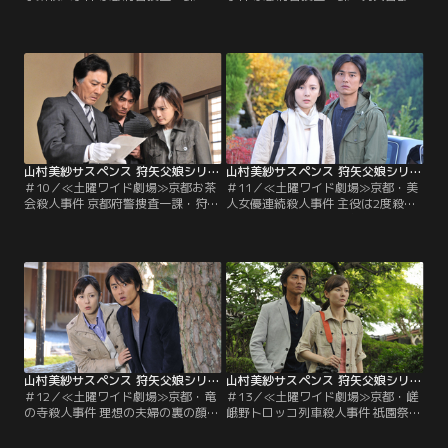
矢警部（田村亮）の娘・和美（藤谷
（田村亮）の娘・和美（藤谷美紀）
美紀）は、編集プロダクション『唐
は、編集プロダクション『唐竹企
竹企画』のカメラマン。夏目（原田
画』の記者兼カメラマン。夏目（原
龍二）という新聞記者の恋人がい
田龍二）という新聞記者の恋人がい
る。ある日、着付け教室の取材に行
る。ある日、料理研究家・栗田麻子
った和美は、そこで講師の白川貴絵
（中山忍）の取材のため彼女が開い
（中原果南）と知り合う。
ている“おばんざい教室”を訪れた和
美は…。
山村美紗サスペンス 狩矢父娘シリーズ ＃10
山村美紗サスペンス 狩矢父娘シリーズ ＃11
＃10／≪土曜ワイド劇場≫京都お茶
＃11／≪土曜ワイド劇場≫京都・美
会殺人事件 京都府警捜査一課・狩矢
人女優連続殺人事件 主役は2度殺さ
警部（田村亮）の娘・和美（藤谷美
れる！？ガラス張りの密室殺人トリ
紀）は、編集プロダクション『唐竹
ックを股のぞきが暴く！！京都府警
企画』の記者兼カメラマン。夏目
捜査一課・狩矢警部（田村亮）の
（原田龍二）という新聞記者の恋人
娘・和美（藤谷美紀）は、編集プロ
がいる。ある朝、夏目とともに仕事
ダクション『唐竹企画』の記者兼カ
で嵐山の法輪寺に出かけた和美は、
メラマン。ある日、映画の主演女
石段の下で倒れている若い男を発見
優・愛川有紀の取材でロケ現場に出
する。
かけた和美は…。
山村美紗サスペンス 狩矢父娘シリーズ ＃12
山村美紗サスペンス 狩矢父娘シリーズ ＃13
＃12／≪土曜ワイド劇場≫京都・竜
＃13／≪土曜ワイド劇場≫京都・嵯
の寺殺人事件 理想の夫婦の裏の顔！
峨野トロッコ列車殺人事件 祇園祭愛
愛人参加の紅葉ツアーで舞妓が殺さ
人同伴ツアー 貴船の流しそうめんが
れた！？京都府警捜査一課・狩矢警
暴く水上密室の謎 京都府警捜査一