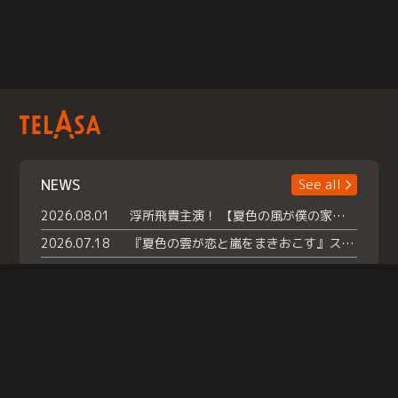
NEWS
See all
2026.08.01
浮所飛貴主演！ 【夏色の風が僕の家にやってきた】 本日よりテラサで独占配信スタート！
2026.07.18
『夏色の雲が恋と嵐をまきおこす』スペシャルメイキング 【Part1】2026年７月18日（土）23時30分～配信スタート！話題のシーンの裏側を大公開！豪華キャスト大集合！ 『武宮家 真夏の家族会議』開催！
2026.07.15
救命医・遥（今田）の《心揺さぶる過去》や、 麻酔科医・権野（船越英一郎）の《謎多きプライベート》など… 《知られざるエピソード》を独占配信！