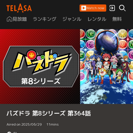
Watch now
見放題
ランキング
ジャンル
レンタル
無料
は
パズドラ 第8シリーズ 第364話
Aired on 2025/06/29
11
mins