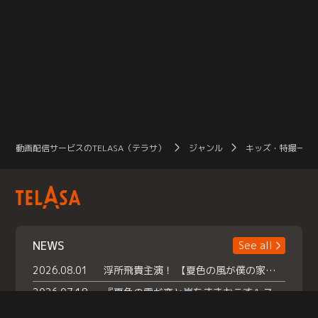
動画配信サービスのTELASA（テラサ）
ジャンル
キッズ・特撮一覧
NEWS
See all
2026.08.01
浮所飛貴主演！ 【夏色の風が僕の家にやってきた】 本日よりテラサで独占配信スタート！
2026.07.18
『夏色の雲が恋と嵐をまきおこす』スペシャルメイキング 【Part1】2026年７月18日（土）23時30分～配信スタート！話題のシーンの裏側を大公開！豪華キャスト大集合！ 『武宮家 真夏の家族会議』開催！
2026.07.15
救命医・遥（今田）の《心揺さぶる過去》や、 麻酔科医・権野（船越英一郎）の《謎多きプライベート》など… 《知られざるエピソード》を独占配信！