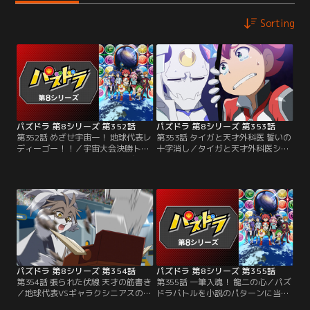
Sorting
パズドラ 第8シリーズ 第352話
パズドラ 第8シリーズ 第353話
第352話 めざせ宇宙一！ 地球代表レ
第353話 タイガと天才外科医 誓いの
ディーゴー！！／宇宙大会決勝トー
十字消し／タイガと天才外科医シュ
ナメント一回戦、地球代表VSディレ
ネイガーの十字消し対決！ 数々の患
クシア星代表ギャラクシニアスのバ
者を救ってきたシュネイガーは、患
トルが始まる！ 第一戦は明石タイガ
者たちの笑顔のために宇宙大会で勝
VS天才外科医シュネイガー！ 宇宙
利すると誓う。その心意気に感動す
のあらゆる天才を集めたギャラクシ
るタイガだが、シュネイガーは突
ニアスは強敵揃い。冷静な試合運び
然、大会が終わったらパズドラをや
をするシュネイガーに、タイガは
めると口にする。タイガは大ショッ
熱々の魂でぶつかる！
クで……！
パズドラ 第8シリーズ 第354話
パズドラ 第8シリーズ 第355話
第354話 張られた伏線 天才の筋書き
第355話 一筆入魂！ 龍二の心／パズ
／地球代表VSギャラクシニアスの第
ドラバトルを小説のパターンに当て
2戦に登場するのは龍二。心を落ち
はめて優位な展開を作り出すピッツ