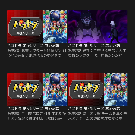
着けて試合へとのぞむ龍二だが、相
に、ペースを乱されてしまう龍二。
手が姿を現さない。対戦相手は超売
しかし龍二は諦めずにペンをふる
れっ子の天才小説家・ピッツで、締
い、自分のパズドラに集中する。盤
切前の原稿に追われていたのだっ
面が応えてくれることを信じて誠実
た。だがバトルが始まると、ピッツ
に向き合う龍二を見て、ふとピッツ
は独自の物語を紡いで龍二を引き込
はかつての自分を思い出す。
もうとする！
パズドラ 第8シリーズ 第356話
パズドラ 第8シリーズ 第357話
第356話 監督レクターと神崎シン 狙
第357話 光を引き寄せるもの／天才
われる采配／地球代表の勢いをつけ
監督のレクターは、神崎シンが第3
るため、さくらは第3戦の出場選手
戦に出ることを読んでいた。試合中
に神崎シンを選ぶ。ギャラクシニア
にブツブツぼやいて相手の心理を乱
スからも実力者が来るかと思いき
すのがレクターのやり口。シンには
や、ほとんど試合に出ることのない
通用しないかに見えたが、レクター
監督レクターがステージに上がって
の「神書の管理者・メタトロン」の
くる。予想が外れたことを疑問に思
高い防御力は簡単に崩せない。つい
うさくらだが、シンはいつも通りに
に試合はターン8までもつれ込む！
試合を始めて……。
パズドラ 第8シリーズ 第358話
パズドラ 第8シリーズ 第359話
第358話 発明家の閃き 仕組まれた設
第359話 諭吉の反撃 チームを導く未
計図／続いては第4戦、地球代表の
来図／チームの運命を左右する重要
ために諭吉が率先して出場を引き受
な局面で、諭吉はスキルを効果的に
ける。ギャラクシニアスの4番手は
使い主導権を得ようとする。しかし
ネジーナ。天才発明家と称されるネ
ネジーナも次々とスキルを発動し、