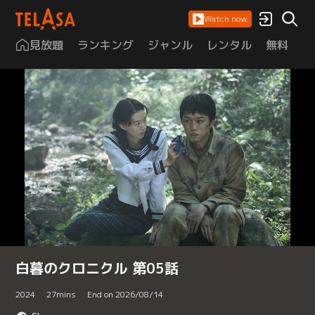
Watch now
見放題
ランキング
ジャンル
レンタル
無料
は
白暮のクロニクル 第05話
2024
27
mins
End on 2026/08/14