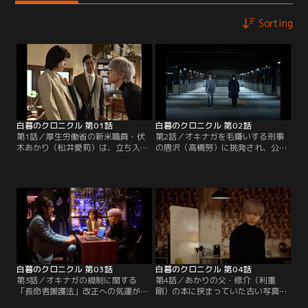
Sorting
白暮のクロニクル 第01話
白暮のクロニクル 第02話
第1話／厚生労働省の新米職員・伏
第2話／オキナガを毛嫌いする刑事
木あかり（松井愛莉）は、立ち入り
の唐沢（高橋努）に挑発され、公務
検査先で怪死事件に遭遇する。被害
執行妨害で逮捕されてしまった魁。
者は不老不死の存在「オキナガ」-
唐沢から執拗な取り調べを受ける
-。そこで参事官の竹之内（竹財輝之
も、唐沢の部下・鳴宮（桜庭なな
助）の目に留まったあかりはオキナ
み）の糾弾がきっかけとなり釈放さ
ガを管理する「夜間衛生管理課」に
れる。そして魁は竹之内に、今回の
異動させられることに。上司の久保
事件と「羊殺し」の関連性を指摘
園（光石研）に連れられ、あかりが
し……。一方あかりは魁を殺害しよ
向かった先は、私設図書館「按察使
うとした女子高生・稟子と再会、事
文庫」。
件解決の糸口をつかむ。
白暮のクロニクル 第03話
白暮のクロニクル 第04話
第3話／オキナガの規制に関する
第4話／あかりの父・修介（利重
「長命者援護法」改正への気運が高
剛）の本に挟まっていた古い写真。
まる中、魁とあかりのもとに失踪し
そこに写っていたのはなんと魁だっ