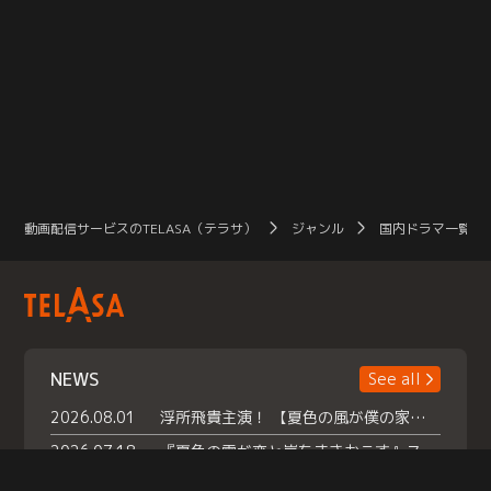
動画配信サービスのTELASA（テラサ）
ジャンル
国内ドラマ一覧（
NEWS
See all
2026.08.01
浮所飛貴主演！ 【夏色の風が僕の家にやってきた】 本日よりテラサで独占配信スタート！
2026.07.18
『夏色の雲が恋と嵐をまきおこす』スペシャルメイキング 【Part1】2026年７月18日（土）23時30分～配信スタート！話題のシーンの裏側を大公開！豪華キャスト大集合！ 『武宮家 真夏の家族会議』開催！
2026.07.15
救命医・遥（今田）の《心揺さぶる過去》や、 麻酔科医・権野（船越英一郎）の《謎多きプライベート》など… 《知られざるエピソード》を独占配信！