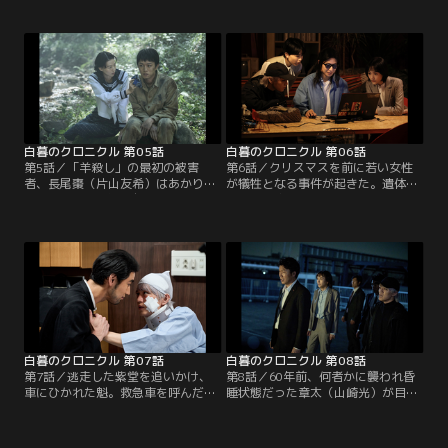
た妹の杏奈を捜してほしいと梶田直
た。あかりと魁の間に謎めいたつな
（田村健太郎）が訪ねてくる。杏奈
がりが見えてくる一方で、新たな惨
はオキナガに血を飲ませる風俗業に
劇が起きる……。ネット上では犯人
従事していたという。後日、河川敷
がオキナガであるという憶測が飛び
で若い女性の遺体が発見される。そ
交い、法改正の実現にも暗雲が立ち
の首筋には吸血されたようなかみ痕
込める。そんな中、あかりはムラカ
がついていた……。
ミ（水間ロン）に迫り、彼の素性を
明らかにする。
白暮のクロニクル 第05話
白暮のクロニクル 第06話
第5話／「羊殺し」の最初の被害
第6話／クリスマスを前に若い女性
者、長尾棗（片山友希）はあかりの
が犠牲となる事件が起きた。遺体か
祖母だった--。魁は自らの過去をあ
ら内臓が抜き取られるなど、羊殺し
かりに語り始める。太平洋戦争開戦
との共通点も見られるが、羊殺しは
前、神戸で出会った魁と棗は互いに
本来、クリスマスに起きるはずで
惹かれ合っていく。しかし、時代の
は…？ 魁とあかりはライターの須本
波にのまれ2人は離れ離れに。「必
（原田佳奈）とともにムラカミを訪
ず迎えに行く」と約束した魁だった
ねるが、彼は「殺しのルールが絶対
が、沖縄で瀕死の重傷を負う。命尽
とは限らない」と指摘。そんな中、
き果てる寸前に現われた意外な人
オキナガの紫堂（吉村界人）が容疑
物。
者として浮上。
白暮のクロニクル 第07話
白暮のクロニクル 第08話
第7話／逃走した紫堂を追いかけ、
第8話／60年前、何者かに襲われ昏
車にひかれた魁。救急車を呼んだの
睡状態だった章太（山崎光）が目を
は紫堂が身を潜めていた教会の神
覚ます。羊殺しの目撃者だったが襲
父・入来（小柳友）だったが、彼は
われた衝撃で記憶を失っていた。そ
一体何を知っているのか。ムラカミ
んな中、羊殺しをテーマにした映画