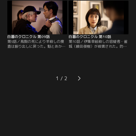
率いるカインの裔（すえ）に協力を
の製作が発表される。関係者に羊殺
要請し、消えた紫堂の行方を追跡す
しとつながる人間がいると悟った魁
る魁とあかり。しかし、たどり着い
は、あかりを撮影現場に潜り込ま
た先で2人を待ち受けていたのは衝
せ、プロデューサーの鳥飼（矢柴俊
撃の結末だった…。
博）を筆頭に怪しい人物を調べさせ
る。
白暮のクロニクル 第09話
白暮のクロニクル 第10話
第9話／鳥飼の死により羊殺しの捜
第10話／伊集幸絵殺しの容疑者・雀
査は振り出しに戻った。魁とあかり
城（綾田俊樹）が殺害された。防犯
は、女優の鈴川なえ（工藤遥）から
カメラに映っていたのはセーラー服
彼女が目撃した「最初の羊殺し」に
姿の謎の少女。彼女が羊殺しなの
ついて話を聞く。それは棗が殺され
か？ あかりは新型インフルエンザの
た年よりも12年も前の事件だった。
対応に追われる中、オキナガの少
現場となったのは薫子（伊藤歩）の
年・桔梗と知り合う。一方、70年前
実家、按察使邸。殺されたのは昭和
のパーティーの参加者に、来間嘉一
1
の大女優・伊集幸絵（霧島れいか）
郎（佐戸井けん太）の代理としてセ
だったが、殺害現場でなんと竹之内
ーラー服姿の少女がいたことを知っ
を見たという。
た魁は、当時の関係者の元へ。