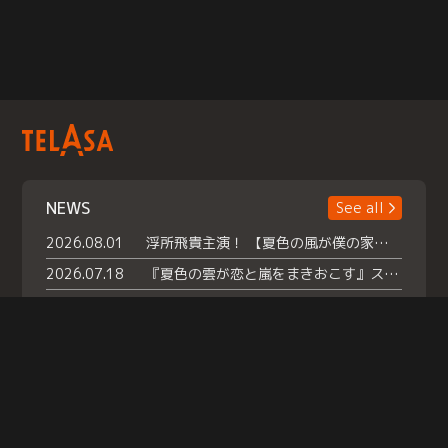
NEWS
See all
2026.08.01
浮所飛貴主演！ 【夏色の風が僕の家にやってきた】 本日よりテラサで独占配信スタート！
2026.07.18
『夏色の雲が恋と嵐をまきおこす』スペシャルメイキング 【Part1】2026年７月18日（土）23時30分～配信スタート！話題のシーンの裏側を大公開！豪華キャスト大集合！ 『武宮家 真夏の家族会議』開催！
2026.07.15
救命医・遥（今田）の《心揺さぶる過去》や、 麻酔科医・権野（船越英一郎）の《謎多きプライベート》など… 《知られざるエピソード》を独占配信！