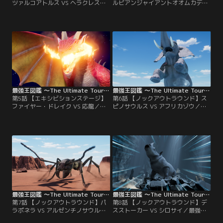
ツァルコアトルス VS ヘラクレスオ
ルビアンジャイアントオオムカデ
オカブト／最強王ノックアウトラウ
VS キリン／最強王ノックアウトラ
ンド 第3試合！バトルフィールド
ウンド 第4試合！バトルフィールド
は、何本もの岩の柱が鋭く突き出す
は、荒れ果てた岩場。ここで最強の
広大な洞窟。ここで最強の座をかけ
座をかけて戦うのは、密林の暴君・
て戦うのは、太古の空の大王・ケツ
ペルビアンジャイアントオオムカデ
ァルコアトルス VS 巨大な槍を装備
VS サバンナにそびえたつ高層タワ
した勇者・ヘラクレスオオカブト！
ー・キリン！勝つのはどっちだ～
勝つのはどっちだ～～！？モ～～～
～！？モ～～～～スト、ファイッ！
～スト、ファイッ！
最強王図鑑 ～The Ultimate Tournament～ 第05話
最強王図鑑 ～The Ultimate Tournament～ 第06話
第5話 【エキシビションステージ】
第6話 【ノックアウトラウンド】ス
ファイヤー・ドレイク VS 応龍／エ
ピノサウルス VS アフリカゾウ／最
キシビションステージ 最強王ドラゴ
強王ノックアウトラウンド 第5試
ンリーグ 第1試合！バトルフィール
合！バトルフィールドは、荒れ果て
ドは、朽ち果ててもなお、荘厳で神
た岩場。ここで最強の座をかけて戦
秘的な古代神殿の廃墟。ここで戦う
うのは、史上最大級の水竜・スピノ
ドラゴンは、すべてを焼き尽くす火
サウルス VS 怒りの破壊神・アフリ
竜・ファイヤー・ドレイク VS 天地
カゾウ！勝つのはどっちだ～～！？
を統べる龍の王・応龍！勝つのはど
モ～～～～スト、ファイッ！
っちだ～～！？モ～～～～スト、フ
ァイッ！
最強王図鑑 ～The Ultimate Tournament～ 第07話
最強王図鑑 ～The Ultimate Tournament～ 第08話
第7話 【ノックアウトラウンド】パ
第8話 【ノックアウトラウンド】デ
ラポネラ VS アルゼンチノサウルス
スストーカー VS シロサイ／最強王
／最強王ノックアウトラウンド 第6
ノックアウトラウンド 第7試合！バ