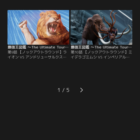
試合！バトルフィールドは、視界を
トルフィールドは、何本もの岩の柱
遮るものは何もない、無限に広がる
が鋭く突き出す広大な洞窟。ここで
荒野。ここで最強の座をかけて戦う
最強の座をかけて戦うのは、冷酷＆
のは、世界で最も危険なアリ・パラ
非情な追跡者・デスストーカー VS
ポネラ VS 破天の超巨大竜・アルゼ
巨大な槍の重装騎士・シロサイ！勝
ンチノサウルス！勝つのはどっちだ
つのはどっちだ～～！？モ～～～～
～～！？モ～～～～スト、ファイ
スト、ファイッ！
ッ！
最強王図鑑 ～The Ultimate Tournament～ 第09話
最強王図鑑 ～The Ultimate Tournament～ 第10話
第9話 【ノックアウトラウンド】ラ
第10話 【ノックアウトラウンド】ミ
イオン VS アンドリューサルクス／
イデラゴミムシ VS インペリアルマ
最強王ノックアウトラウンド 第8試
ンモス／最強王ノックアウトラウン
合！バトルフィールドは、視界を遮
ド 第9試合！バトルフィールドは、
るものは何もない、無限に広がる荒
何本もの岩の柱が鋭く突き出す広大
野。ここで最強の座をかけて戦うの
な洞窟。ここで最強の座をかけて戦
は、誇り高き百獣の王・ライオン
うのは、昆虫界の虎・ミイデラゴミ
VS あぎと雄々しき怪物・アンドリ
ムシ VS マンモスの帝王・インペリ
1
ューサルクス！勝つのはどっちだ～
アルマンモス！勝つのはどっちだ～
～！？モ～～～～スト、ファイッ！
～！？モ～～～～スト、ファイッ！