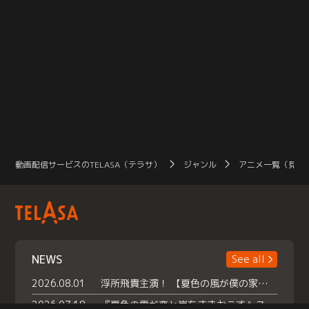
動画配信サービスのTELASA（テラサ）
ジャンル
アニメ一覧（見放
NEWS
See all
2026.08.01
浮所飛貴主演！ 【夏色の風が僕の家にやってきた】 本日よりテラサで独占配信スタート！
2026.07.18
『夏色の雲が恋と嵐をまきおこす』スペシャルメイキング 【Part1】2026年７月18日（土）23時30分～配信スタート！話題のシーンの裏側を大公開！豪華キャスト大集合！ 『武宮家 真夏の家族会議』開催！