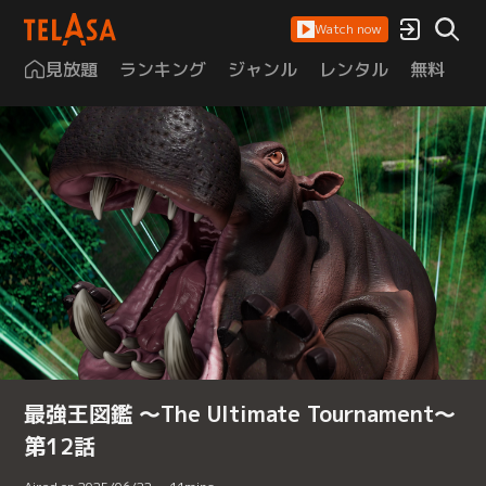
Watch now
見放題
ランキング
ジャンル
レンタル
無料
は
最強王図鑑 ～The Ultimate Tournament～
第12話