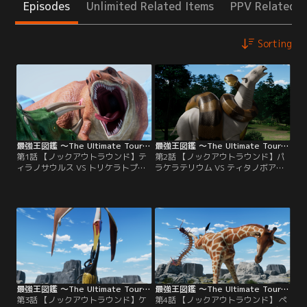
Episodes
Unlimited Related Items
PPV Related I
Sorting
最強王図鑑 ～The Ultimate Tournament～ 第01話
最強王図鑑 ～The Ultimate Tournament～ 第02話
第1話 【ノックアウトラウンド】テ
第2話 【ノックアウトラウンド】パ
ィラノサウルス VS トリケラトプス
ラケラテリウム VS ティタノボア／
／時間も空間も超越したモースト危
最強王ノックアウトラウンド 第2試
険な孤島「最強島」この最強島を舞
合！バトルフィールドは、無数の
台に、最強王の称号をかけて戦いが
木々たちが悠然とそびえたつ森林。
繰り広げられるモースト壮大なトー
ここで最強の座をかけて戦うのは、
ナメントこそが、ジ・アルティメッ
史上最大の巨神・パラケラテリウム
ト・トーナメント。最強王ノックア
VS すべてを呑みこむ大蛇・ティタ
ウトラウンド 第1試合！バトルフィ
ノボア！勝つのはどっちだ～～！？
ールドは、鋭い冷気が身を刺す極寒
モ～～～～スト、ファイッ！
の氷原。
最強王図鑑 ～The Ultimate Tournament～ 第03話
最強王図鑑 ～The Ultimate Tournament～ 第04話
第3話 【ノックアウトラウンド】ケ
第4話 【ノックアウトラウンド】 ペ