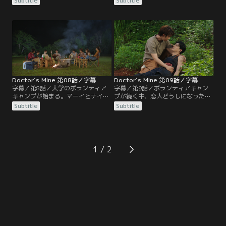
Subtitle
Subtitle
絡をとり続けるが、返事をもらえな
そよそしくなるガン。会おうともし
い。グラーと二人でマーイを心配す
ないため、パーは途方に暮れる。そ
るタムは、彼女のパットを怒らせて
の上、ガンとの関係に反対する母親
しまう。戻ってきたマーイは何事も
と衝突する。パーとナイトは義理の
なかったかのように舞台の稽古に参
兄弟で、ナイトの母は義理の息子で
加する。そして、舞台本番の日がや
あるパーのことを心配していた。
ってきて…
Doctor’s Mine 第08話／字幕
Doctor’s Mine 第09話／字幕
字幕／第8話／大学のボランティア
字幕／第9話／ボランティアキャン
キャンプが始まる。マーイとナイト
プが続く中、恋人どうしになったナ
の仲のいい様子を快く思わないナイ
イトとマーイ。グラーは彼女のパッ
Subtitle
Subtitle
トの元カノ、ファーンも参加してい
トと別れて傷心のタムを慰める。一
る。一方、仲直りしたガンとパーの
方、些細な事でパーを怒らせてしま
仲睦まじい姿が辛いナッチャーに、
ったガンは、突然姿が見えなくなっ
グレイトが愛を告白する。また、タ
たパーを心配する。仲間たちと共に
ムは愛されていないことに気づき恋
辺りを探していたガンは、倒れてい
1
人のパットと別れることにする。
るパーを発見し……