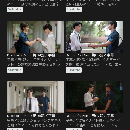
たマーイはその腹いせに店で唐辛子
とに同意したマーイだが、兄のマッ
入りの辛い料理ばかり注文して、ナ
ドはナイトが見かけ通りの男ではな
Subtitle
Subtitle
イトにも食べるように勧める。実は
いと言い張る。以前、ガールフレン
唐辛子アレルギーだったナイトは病
ドと付き合っていた時、好きな男が
院に行かなければならなくなり、マ
いたけれど浮気はしていないとナイ
ーイが家まで送り届ける。映画を見
トは説明する。一方、パーの思わせ
にパーの部屋に行ったガン。パーは
ぶりなSNS投稿に怒ったガンは工学
相変わらずガンをくどいてくる。
部に乗り込むが、そこでも本気で付
き合いたいのだとせまられる。
Doctor’s Mine 第04話／字幕
Doctor’s Mine 第05話／字幕
字幕／第4話／「ロミオとジュリエ
字幕／第5話／試験終わりのマーイ
ット」の剣技の稽古中に怪我をした
を旅行に連れ出したナイトは、改め
パーをガンが手当てするが、パーは
て付き合ってほしいと告げる。マー
Subtitle
Subtitle
ここぞとばかりにガンに甘える。ナ
イは承諾するが、以前は仲の良かっ
イトも実は怪我をしており、マーイ
た兄マッドとナイトがもめている原
は人を守りたいと言うのならまず自
因がどうしてもわからず、気になっ
分を大切にしろと告げる。医学部生
ている。タムとグラーに相談したマ
の期末試験の期間がやってきて、マ
ーイは、マッドの友人たちを家に集
ーイはナイトにしばらくゆっくり会
めて事情を聞き出そうと計画をす
えないと伝えるが、ナイトは差し入
る。
れを持って現れる。
Doctor’s Mine 第06話／字幕
Doctor’s Mine 第07話／字幕
字幕／第6話／ショッキングな事実
字幕／第7話／ナイトはようやくマ
を知ったマーイは行方をくらます。
ーイに本当のことを話し、二人は仲
ナイトは何とか許してもらおうと連
直りする。一方パーに対して急によ