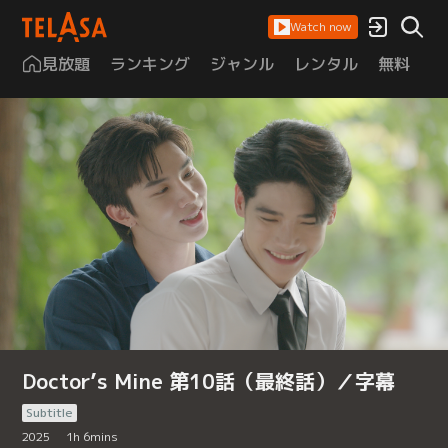
Watch now
見放題
ランキング
ジャンル
レンタル
無料
は
Doctor’s Mine 第10話（最終話）／字幕
Subtitle
2025
1
h
6
mins