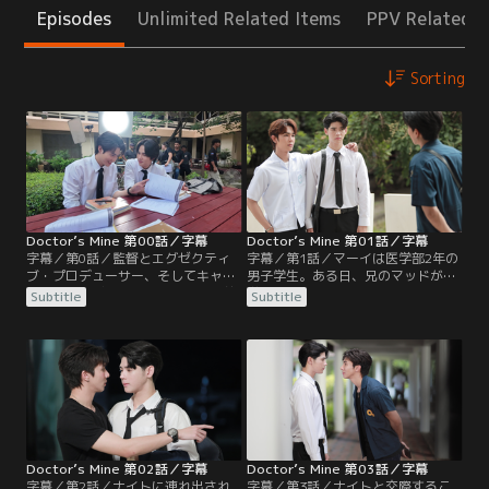
Episodes
Unlimited Related Items
PPV Related I
Sorting
Doctor’s Mine 第00話／字幕
Doctor’s Mine 第01話／字幕
字幕／第0話／監督とエグゼクティ
字幕／第1話／マーイは医学部2年の
ブ・プロデューサー、そしてキャス
男子学生。ある日、兄のマッドが工
トのインタビューを含めた放送直前
学部のイケメン ナイトと殴り合う場
Subtitle
Subtitle
のメイキング特番。原作小説にない
面に遭遇する。慌てて止めに入った
部分を加えて4組のカップルの恋模
マーイだったが誤ってナイトを殴っ
様と友情を描く作品となった。脚本
てしまい、その一件は瞬く間に噂に
作りとキャスティングそしてワーク
なってしまう。ナイトのファンたち
ショップなど、約一年の準備期間を
に囲まれて窮地に陥ったマーイは、
経て完成した作品への思いを各々が
咄嗟に「自分はナイト先輩の恋人
語り、わきあいあいとした現場の様
だ」とその場しのぎの嘘をつく。
子がうかがえる。
Doctor’s Mine 第02話／字幕
Doctor’s Mine 第03話／字幕
字幕／第2話／ナイトに連れ出され
字幕／第3話／ナイトと交際するこ