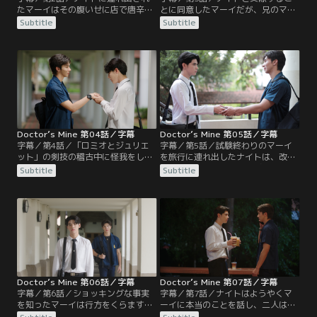
たマーイはその腹いせに店で唐辛子
とに同意したマーイだが、兄のマッ
入りの辛い料理ばかり注文して、ナ
ドはナイトが見かけ通りの男ではな
Subtitle
Subtitle
イトにも食べるように勧める。実は
いと言い張る。以前、ガールフレン
唐辛子アレルギーだったナイトは病
ドと付き合っていた時、好きな男が
院に行かなければならなくなり、マ
いたけれど浮気はしていないとナイ
ーイが家まで送り届ける。映画を見
トは説明する。一方、パーの思わせ
にパーの部屋に行ったガン。パーは
ぶりなSNS投稿に怒ったガンは工学
相変わらずガンをくどいてくる。
部に乗り込むが、そこでも本気で付
き合いたいのだとせまられる。
Doctor’s Mine 第04話／字幕
Doctor’s Mine 第05話／字幕
字幕／第4話／「ロミオとジュリエ
字幕／第5話／試験終わりのマーイ
ット」の剣技の稽古中に怪我をした
を旅行に連れ出したナイトは、改め
パーをガンが手当てするが、パーは
て付き合ってほしいと告げる。マー
Subtitle
Subtitle
ここぞとばかりにガンに甘える。ナ
イは承諾するが、以前は仲の良かっ
イトも実は怪我をしており、マーイ
た兄マッドとナイトがもめている原
は人を守りたいと言うのならまず自
因がどうしてもわからず、気になっ
分を大切にしろと告げる。医学部生
ている。タムとグラーに相談したマ
の期末試験の期間がやってきて、マ
ーイは、マッドの友人たちを家に集
ーイはナイトにしばらくゆっくり会
めて事情を聞き出そうと計画をす
えないと伝えるが、ナイトは差し入
る。
れを持って現れる。
Doctor’s Mine 第06話／字幕
Doctor’s Mine 第07話／字幕
字幕／第6話／ショッキングな事実
字幕／第7話／ナイトはようやくマ
を知ったマーイは行方をくらます。
ーイに本当のことを話し、二人は仲
ナイトは何とか許してもらおうと連
直りする。一方パーに対して急によ