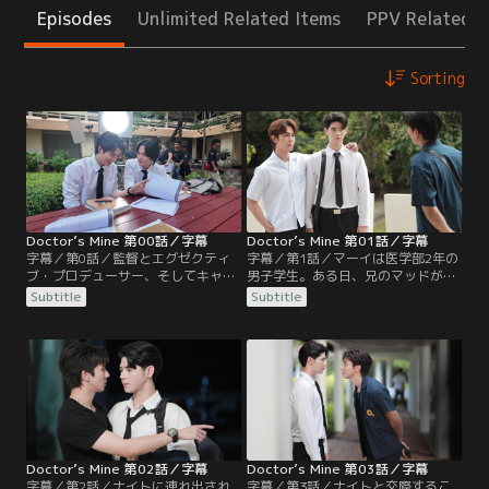
Episodes
Unlimited Related Items
PPV Related I
Sorting
Doctor’s Mine 第00話／字幕
Doctor’s Mine 第01話／字幕
字幕／第0話／監督とエグゼクティ
字幕／第1話／マーイは医学部2年の
ブ・プロデューサー、そしてキャス
男子学生。ある日、兄のマッドが工
トのインタビューを含めた放送直前
学部のイケメン ナイトと殴り合う場
Subtitle
Subtitle
のメイキング特番。原作小説にない
面に遭遇する。慌てて止めに入った
部分を加えて4組のカップルの恋模
マーイだったが誤ってナイトを殴っ
様と友情を描く作品となった。脚本
てしまい、その一件は瞬く間に噂に
作りとキャスティングそしてワーク
なってしまう。ナイトのファンたち
ショップなど、約一年の準備期間を
に囲まれて窮地に陥ったマーイは、
経て完成した作品への思いを各々が
咄嗟に「自分はナイト先輩の恋人
語り、わきあいあいとした現場の様
だ」とその場しのぎの嘘をつく。
子がうかがえる。
Doctor’s Mine 第02話／字幕
Doctor’s Mine 第03話／字幕
字幕／第2話／ナイトに連れ出され
字幕／第3話／ナイトと交際するこ