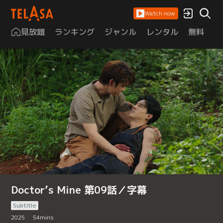
Watch now
見放題
ランキング
ジャンル
レンタル
無料
は
Doctor’s Mine 第09話／字幕
Subtitle
2025
54
mins