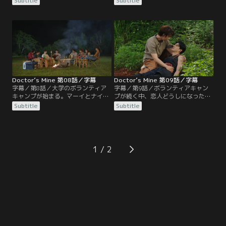
Subtitle
Subtitle
絡をとり続けるが、返事をもらえな
そよそしくなるガン。会おうともし
い。グラーと二人でマーイを心配す
ないため、パーは途方に暮れる。そ
るタムは、彼女のパットを怒らせて
の上、ガンとの関係に反対する母親
しまう。戻ってきたマーイは何事も
と衝突する。パーとナイトは義理の
なかったかのように舞台の稽古に参
兄弟で、ナイトの母は義理の息子で
加する。そして、舞台本番の日がや
あるパーのことを心配していた。
ってきて…
Doctor’s Mine 第08話／字幕
Doctor’s Mine 第09話／字幕
字幕／第8話／大学のボランティア
字幕／第9話／ボランティアキャン
キャンプが始まる。マーイとナイト
プが続く中、恋人どうしになったナ
の仲のいい様子を快く思わないナイ
イトとマーイ。グラーは彼女のパッ
Subtitle
Subtitle
トの元カノ、ファーンも参加してい
トと別れて傷心のタムを慰める。一
る。一方、仲直りしたガンとパーの
方、些細な事でパーを怒らせてしま
仲睦まじい姿が辛いナッチャーに、
ったガンは、突然姿が見えなくなっ
グレイトが愛を告白する。また、タ
たパーを心配する。仲間たちと共に
ムは愛されていないことに気づき恋
辺りを探していたガンは、倒れてい
1
人のパットと別れることにする。
るパーを発見し……