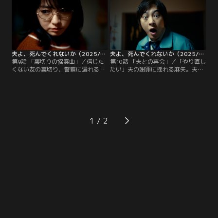
夫よ、死んでくれないか（2025/06/02放送分）第09話
夫よ、死んでくれないか（2025/06/09放送分）第10話
第9話 「裏切りの協奏曲」／信じた
第10話 「夫との再会」／「やり直し
くない友の裏切り、警察に漏れる
たい」夫の謝罪に揺れる麻矢。夫殺
SNS偽装工作。束縛夫誕生の理由、
害を実行した友の身には一体何
揺れる妻の心。そしてついに迎える
が！？それぞれが下す決断と、迫り
殺害計画実行の夜-。
来る新たな脅威-。
1