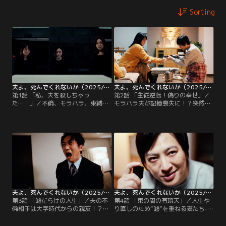
Sorting
夫よ、死んでくれないか（2025/04/07放送分）第01話
夫よ、死んでくれないか（2025/04/14放送分）第02話
第1話 「私、夫を殺しちゃっ
第2話 「主従逆転！偽りの幸せ」／
た…！」／不倫、モラハラ、束縛…
モラハラ夫が記憶喪失に！？突然訪
それぞれ夫との関係に悩む親友3
れた人生やり直しチャンス。一方、
人。ある夜「私、夫を殺しちゃっ
麻矢に届く失踪した夫の写真。「な
た…」彼女達の人生の歯車が大きく
ぜこの人と…？」写っていたのは--
動き始める--。
夫よ、死んでくれないか（2025/04/21放送分）第03話
夫よ、死んでくれないか（2025/04/28放送分）第04話
第3話 「嘘だらけの人生」／夫の不
第4話 「束の間の有頂天」／人生や
倫相手は大学時代からの親友！？記
り直しのため“嘘”を重ねる妻たち-。
憶喪失のモラハラ夫を再教育！偽り
プレゼントに隠された罠、暴かれる
の幸せを掴もうとする3人の妻、そ
秘密、失踪した夫に事件…？夫たち