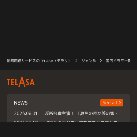
動画配信サービスのTELASA（テラサ）
ジャンル
国内ドラマ一覧（
NEWS
See all
2026.08.01
浮所飛貴主演！ 【夏色の風が僕の家にやってきた】 本日よりテラサで独占配信スタート！
2026.07.18
『夏色の雲が恋と嵐をまきおこす』スペシャルメイキング 【Part1】2026年７月18日（土）23時30分～配信スタート！話題のシーンの裏側を大公開！豪華キャスト大集合！ 『武宮家 真夏の家族会議』開催！
2026.07.15
救命医・遥（今田）の《心揺さぶる過去》や、 麻酔科医・権野（船越英一郎）の《謎多きプライベート》など… 《知られざるエピソード》を独占配信！