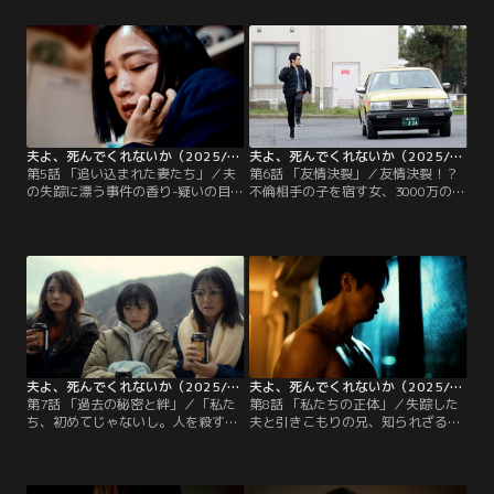
の嘘が波紋を呼ぶことに--
の反撃が始まる！？
夫よ、死んでくれないか（2025/05/05放送分）第05話
夫よ、死んでくれないか（2025/05/12放送分）第06話
第5話 「追い込まれた妻たち」／夫
第6話 「友情決裂」／友情決裂！？
の失踪に漂う事件の香り-疑いの目が
不倫相手の子を宿す女、3000万の慰
妻に！？記憶を取り戻したモラハラ
謝料に悩む女、夫が失踪し途方に暮
夫からの慰謝料請求！狂気に達する
れる女--。絶望を抱えた3人のマウン
夫の束縛。妻3人、絶体絶命-
ティングバトルが勃発！
夫よ、死んでくれないか（2025/05/19放送分）第07話
夫よ、死んでくれないか（2025/05/26放送分）第08話
第7話 「過去の秘密と絆」／「私た
第8話 「私たちの正体」／失踪した
ち、初めてじゃないし。人を殺す
夫と引きこもりの兄、知られざる繋
の」ついに明かされる3人の過去、
がり。思い出の店で聞く、夫と「あ
そして決心する“夫、殺害計画”。お
の人」の裏切り-そして進行する“夫
としね第二章、開幕-
殺害計画”。