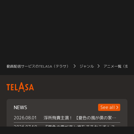
動画配信サービスのTELASA（テラサ）
ジャンル
アニメ一覧（見放
NEWS
See all
2026.08.01
浮所飛貴主演！ 【夏色の風が僕の家にやってきた】 本日よりテラサで独占配信スタート！
2026.07.18
『夏色の雲が恋と嵐をまきおこす』スペシャルメイキング 【Part1】2026年７月18日（土）23時30分～配信スタート！話題のシーンの裏側を大公開！豪華キャスト大集合！ 『武宮家 真夏の家族会議』開催！