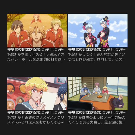
の関係を語る上で、外せないのが数
ージを繰り広げる別府日彦・月彦兄
年前にふたりが興じていた「笠地蔵
弟。時同じく、眉難高校にもう一組
ごっこ」。あんちゃんと共に紡いだ
の双子、イタリア系ツインズの兄弟
淡い想い出を噛みしめつつ、有基は
がやってくる。別府兄弟と違い、兄
防衛部の仲間とともに地元の幼稚園
弟仲が芳しくない彼らにはいろいろ
にボランティアとして「笠地蔵」の
な意味で“深い事情”が隠されてい
読み聞かせをしに行くことになる。
た。血よりも濃ゆ～いイタリア人男
しかし、そんな有基たちをおもしろ
子のデリケートな心が、やがて眉難
く思わない男が現われる……。
高校に嵐を巻き起こすことに！
美男高校地球防衛部LOVE！LOVE！ 第05話
美男高校地球防衛部LOVE！LOVE！ 第06話
第5話 愛を受け止めろ！／飛んでき
第6話 愛してる！みんな誰かを／い
たバレーボールを反射的に打ち返し
つもと同じ部室。けれども、その日
た有基。彼はその天賦の才能を眉難
の鳴子と蔵王はいつもとは違う雰囲
高校バレーボール部の部長に認めら
気だった。本来ならば仲がよかった
れ、防衛部改めバレーボール部の一
はずのふたりはどうして仲違いをし
員として活動することに。巻き込ま
てしまったのか？--いや、それ以前
れたほかの四人のため息をよそに青
に、防衛部にやってきた時点で彼ら
春をこれでもかというぐらい謳歌す
の相性はそんなに良くなかったんじ
る有基だったが、その背後にはすっ
ゃないか？そんな疑問が一気に噴出
かり居場所を失ってしまった男子学
した防衛部。
生の冷たい視線が……。
美男高校地球防衛部LOVE！LOVE！ 第07話
美男高校地球防衛部LOVE！LOVE！ 第08話
第7話 愛と奇跡のクリスマス／クリ
第8話 愛は雪のように／一年の締め
スマス--それは人をおかしくするほ
くくりである大晦日。黒玉湯に集ま
どの魔力を持ったイベント。クリス
った防衛部のメンバーは、TVのチャ
マスイブ当日に、このイベントを一
ンネル争いをしたり、こたつでぬく