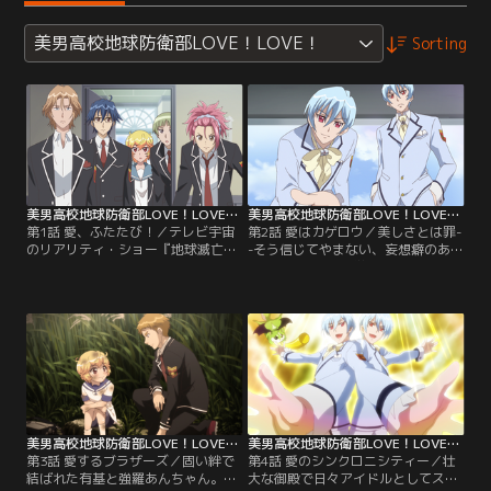
美男高校地球防衛部LOVE！LOVE！
Sorting
美男高校地球防衛部LOVE！LOVE！ 第01話
美男高校地球防衛部LOVE！LOVE！ 第02話
第1話 愛、ふたたび！／テレビ宇宙
第2話 愛はカゲロウ／美しさとは罪-
のリアリティ・ショー『地球滅亡で
-そう信じてやまない、妄想癖のある
きるかな？2』を見事に打ち切りへ
眉難高校のとある学生。幼稚園の子
と追い込み、平穏な高校生活を取り
どもレベルでもつかないレベルの嘘
戻した防衛部と征服部。あの激闘か
を連発し、周囲からバカにされる毎
ら時間は流れ、季節は秋。バトラヴ
日を送っていた。しかし、彼はある
ァとしての活動に区切りをつけた防
日、交換留学生としてやってきた別
衛部の5人は、黒玉湯に浸かりなが
府月彦（べっぷあきひこ）、日彦
ら以前のようにだらだら～とした日
（はるひこ）兄弟と出会い、彼らの
常を享受していた。一方、征服部の
カリスマ性に魅了されてしまう。
3人には…。
美男高校地球防衛部LOVE！LOVE！ 第03話
美男高校地球防衛部LOVE！LOVE！ 第04話
第3話 愛するブラザーズ／固い絆で
第4話 愛のシンクロニシティー／壮
結ばれた有基と強羅あんちゃん。そ
大な御殿で日々アイドルとしてステ