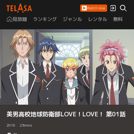
Watch now
見放題
ランキング
ジャンル
レンタル
無料
は
美男高校地球防衛部LOVE！LOVE！ 第01話
2016
23
mins