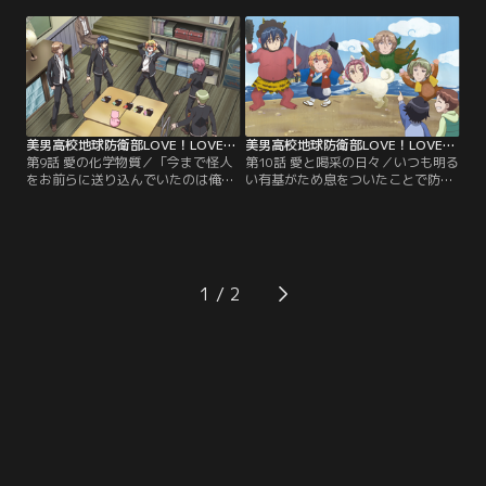
番地雷にしていそうな由布院から
ぬくとしたりと、いつも通りのゆる
「クリパをやらないか」という珍し
～い空気のまま年越しに臨んでい
く気合の入った提案が飛び出した。
た。強羅が打った年越しそばを食べ
黒玉湯で開催されることになったク
たら早々に解散……という流れのハ
リパには強羅あんちゃんも参加…。
ズだったが、黒玉湯は局地的な大雪
に見舞われ、外界から隔絶されてし
まう。
美男高校地球防衛部LOVE！LOVE！ 第09話
美男高校地球防衛部LOVE！LOVE！ 第10話
第9話 愛の化学物質／「今まで怪人
第10話 愛と喝采の日々／いつも明る
をお前らに送り込んでいたのは俺達
い有基がため息をついたことで防衛
だ」と防衛部のメンバーに真っ向か
部は騒然！なんと大好きな地元の遊
ら宣言した別府兄弟。しかし、防衛
園地・眉難ランドが閉園になってし
部のメンバーはこれを柳のごとく受
まうらしい。「あそこに行って別れ
け流し、二ヶ月もの間を彼らをスル
なかったカップルを知らない」、
ーしながら相変わらずだらだらとし
「しょぼいから仕方ない」と防衛部
た毎日を送ってきた。ひたすら無視
員たちが今回の閉園に納得する中、
1
され続けて怒り心頭の別府兄弟
有基だけはあんちゃんとの思い出が
は…。
残る場所がなくなってしまうことを
心から悲しんでいた。