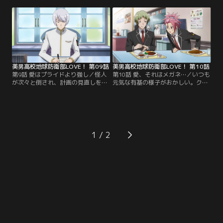
トに向かっていた。眩しい太陽に白
は突如鬼怒川に怒りを覚えるのだっ
い砂浜だが、そのビーチは何か普通
た。鬼怒川に対して怒鳴りだし、理
では無かった。何だか妙な気分を味
由が分からないまま2人の間に生じ
わうメンバーたち……。とりあえず
た亀裂は、ついに防衛部を抜ける騒
宿に戻り風呂に入るが、誰かが使用
ぎにまで発展してしまう。喧嘩に巻
した形跡のある鳴子の歯ブラシが発
き込まれた有基たち。有基は闇雲に
見される。
2人に仲直りを迫るが…。
美男高校地球防衛部LOVE！ 第09話
美男高校地球防衛部LOVE！ 第10話
第9話 愛はプライドより強し／怪人
第10話 愛、それはメガネ…／いつも
が次々と倒され、計画の見直しを迫
元気な有基の様子がおかしい。クラ
られる草津たちは征服部として打っ
スメイトで野球部のマネージャーに
て出ることを誓い、新たな刺客を送
体温計を借り、微熱があることに気
り込む。そんな事はつゆ知らず、や
付いた防衛部の面々は実家の黒玉湯
っつけ仕事感覚でバトルラヴァーズ
まで有基を送る。風邪を引いた弟を
に変身する防衛部。しかし怪人はそ
献身的に看病する強羅に、過剰な兄
の場で戦おうとはせず、「眉難山に
弟愛を見せ付けられる一同。しかし
1
来い」と捨て台詞を残して姿を消
翌日、登校してきた有基はいつもと
す。敵からの呼び出しに「バス代も
一風違う男子に変貌していた。
無いし、無理！」と…。