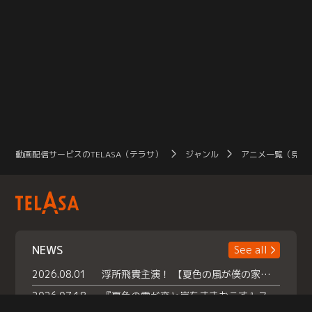
動画配信サービスのTELASA（テラサ）
ジャンル
アニメ一覧（見放
NEWS
See all
2026.08.01
浮所飛貴主演！ 【夏色の風が僕の家にやってきた】 本日よりテラサで独占配信スタート！
2026.07.18
『夏色の雲が恋と嵐をまきおこす』スペシャルメイキング 【Part1】2026年７月18日（土）23時30分～配信スタート！話題のシーンの裏側を大公開！豪華キャスト大集合！ 『武宮家 真夏の家族会議』開催！