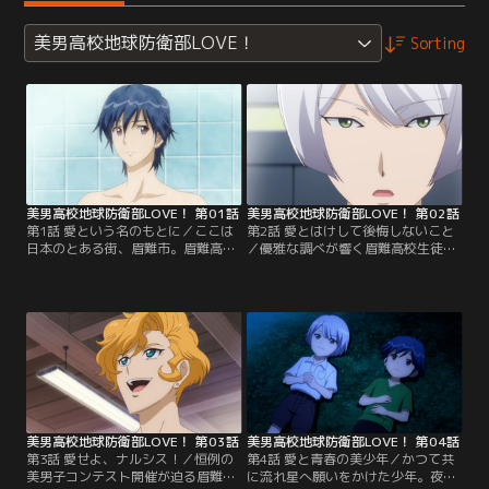
美男高校地球防衛部LOVE！
Sorting
美男高校地球防衛部LOVE！ 第01話
美男高校地球防衛部LOVE！ 第02話
第1話 愛という名のもとに／ここは
第2話 愛とはけして後悔しないこと
日本のとある街、眉難市。眉難高校
／優雅な調べが響く眉難高校生徒会
に通う由布院煙、鬼怒川熱史は、鳴
室。会長の草津錦史郎をはじめ、有
子硫黄、蔵王立とともに「地球防衛
馬燻、下呂阿古哉ら生徒会の面々は
部」と称して何もしない部を立ち上
「地球上生物完全服従計画」に掲げ
げ、高校ライフをダラダラと満喫し
る愚民粛清を遂行するため、地球を
ていた。今日も銭湯「黒玉湯」の一
征服するためにやってきたらしい謎
番風呂で煙と熱史がまったりとして
の生物、ズンダーと結託していた。
いたところ、湯船に突然、謎の物体
一方、防衛部の5人はウォンバット
が落下。桃色の生命体は姿を現すな
と命名した桃色の生命体から…。
り…。
美男高校地球防衛部LOVE！ 第03話
美男高校地球防衛部LOVE！ 第04話
第3話 愛せよ、ナルシス！／恒例の
第4話 愛と青春の美少年／かつて共
美男子コンテスト開催が迫る眉難高
に流れ星へ願いをかけた少年。夜の