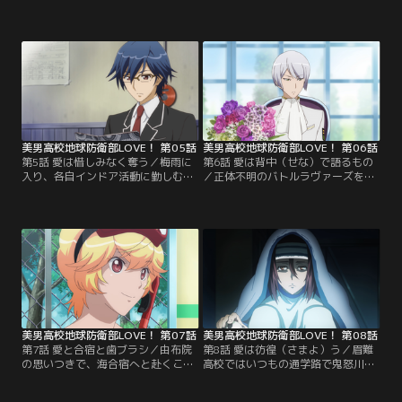
校。大して興味もなくヒマをもてあ
生徒会室で草津は回想に耽り、世界
ましていた防衛部の面々だが、やん
征服の誓いを新たにする。一方の防
わりと対立関係にある生徒会に対抗
衛部は、黒玉湯で相変わらず中身の
するため、「地球防衛部・最強タラ
ない会話を繰り広げていた。居合わ
シ蔵王」を勝利に導く作戦会議を始
せたオッさんが五十顔親治という高
める。その裏で、美男子ナンバーワ
校生だと知り、部室でもフケ顔談義
ンの座を狙って奮闘するも空回りま
を続ける面々。そこに突如、謎のフ
くるバレエ部顧問・黒鳥に目をつけ
ィールドが学校を包み…。
たズンダーたち。
美男高校地球防衛部LOVE！ 第05話
美男高校地球防衛部LOVE！ 第06話
第5話 愛は惜しみなく奪う／梅雨に
第6話 愛は背中（せな）で語るもの
入り、各自インドア活動に勤しむ防
／正体不明のバトルラヴァーズを抹
衛部。ふと見れば、命を共有という
殺せんと画策する征服部ことカエル
名目でウォンバットに操られている
ラ・アダマス。ついでに部費支出削
俵山先生がカビている！混乱する部
減のため、防衛部も始末しようと
室に、マスコミ研究会の城崎と田沢
「期末テストで成績が平均に満たな
が突撃取材にやってきた。秘密を探
い場合は廃部」という通知を突きつ
ろうとする城崎に追い回され、ウォ
ける。しぶしぶ勉強する防衛部の
ンバット、由布院、鳴子、蔵王のス
面々。生徒会は金融事情に精通した
トレスも増加。黒玉湯で怒りを発散
鳴子を経理担当にスカウトする。
する防衛部だが…。
美男高校地球防衛部LOVE！ 第07話
美男高校地球防衛部LOVE！ 第08話
第7話 愛と合宿と歯ブラシ／由布院
第8話 愛は彷徨（さまよ）う／眉難
の思いつきで、海合宿へと赴くこと
高校ではいつもの通学路で鬼怒川と
になった防衛部一行。同じ頃、生徒
由布院が仲良く登校していた。しか
会の3人もリムジンで海辺のリゾー
しコンビニに立ち寄った後、由布院