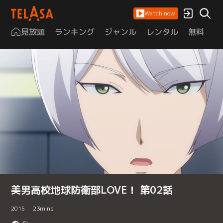
Watch now
見放題
ランキング
ジャンル
レンタル
無料
は
美男高校地球防衛部LOVE！ 第02話
2015
23
mins