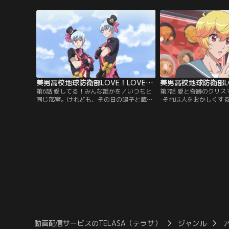
あの激闘から時間は流れ、季節は秋。バト
にされる毎日を送ってい
ラヴァとしての活動に区切りをつけた防衛
ある日、交換留学生とし
部の5人は、黒玉湯に浸かりながら以前の
月彦（べっぷあきひこ）
ようにだらだら～とした日常を享受してい
こ）兄弟と出会い、彼ら
た。一方、征服部の3人には…。
了されてしまう。
美男高校地球防衛部LOVE！LOVE！ 第06話
第6話 愛してる！みんな誰かを／いつもと
第7話 愛と奇跡のクリス
同じ部室。けれども、その日の鳴子と蔵王
-それは人をおかしくす
はいつもとは違う雰囲気だった。本来なら
たイベント。クリスマス
ば仲がよかったはずのふたりはどうして仲
イベントを一番地雷にし
違いをしてしまったのか？--いや、それ以
から「クリパをやらない
前に、防衛部にやってきた時点で彼らの相
気合の入った提案が飛び
性はそんなに良くなかったんじゃないか？
開催されることになった
そんな疑問が一気に噴出した防衛部。
んちゃんも参加…。
動画配信サービスのTELASA（テラサ）
ジャンル