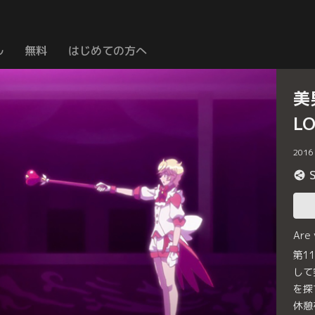
ル
無料
はじめての方へ
美
L
2016
Are
第1
して
を探
休憩