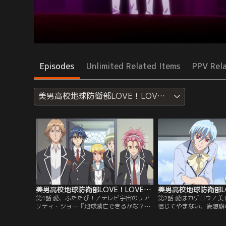
Episodes
Unlimited Related Items
PPV Rel
美男高校地球防衛部LOVE！LOVE！
美男高校地球防衛部LOVE！LOVE！ 第01話
第1話 愛、ふたたび！／テレビ宇宙のリア
第2話 愛はカゲロウ／美
リティ・ショー『地球滅亡できるかな？
信じてやまない、妄想癖
2』を見事に打ち切りへと追い込み、平穏
とある学生。幼稚園の子
な高校生活を取り戻した防衛部と征服部。
かないレベルの嘘を連発