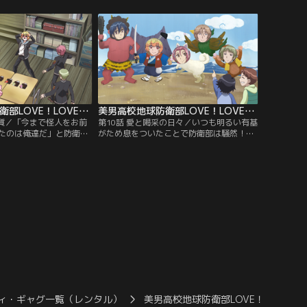
くる。別府兄弟と違い、
ル部の一員として活動することに。巻き込
い彼らにはいろいろな意
まれたほかの四人のため息をよそに青春を
が隠されていた。血よりも
これでもかというぐらい謳歌する有基だっ
人男子のデリケートな心
たが、その背後にはすっかり居場所を失っ
校に嵐を巻き起こすこと
てしまった男子学生の冷たい視線が……。
美男高校地球防衛部LOVE！LOVE！ 第09話
美男高校地球防衛部LOVE！LOVE！ 第10話
物質／「今まで怪人をお前
第10話 愛と喝采の日々／いつも明るい有基
たのは俺達だ」と防衛部
がため息をついたことで防衛部は騒然！な
向から宣言した別府兄
んと大好きな地元の遊園地・眉難ランドが
部のメンバーはこれを柳
閉園になってしまうらしい。「あそこに行
、二ヶ月もの間を彼らを
って別れなかったカップルを知らない」、
変わらずだらだらとした
「しょぼいから仕方ない」と防衛部員たち
。ひたすら無視され続け
が今回の閉園に納得する中、有基だけはあ
兄弟は…。
んちゃんとの思い出が残る場所がなくなっ
てしまうことを心から悲しんでいた。
ィ・ギャグ一覧（レンタル）
美男高校地球防衛部LOVE！LOVE！