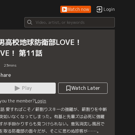
Watch now
Login
男高校地球防衛部LOVE！
OVE！ 第11話
23
mins
Share
Play
Watch Later
 you the member?
Login
1話 愛すればこそ／薪割りスキーの強羅が、薪割りを中断
突如いなくなってしまった。有基と先輩ズは必死に強羅
すが手掛かりすらも見つけられない。意気消沈し風呂で
を取る防衛部の面々だが、そこに思わぬ珍客が……。