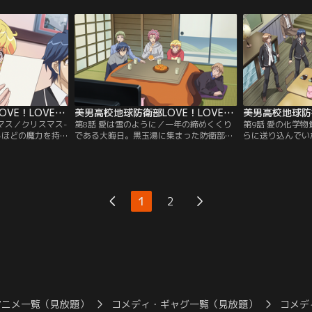
た。しかし、彼は
に紡いだ淡い想い出を噛みしめつつ、有基
ズの兄弟がやって
てやってきた別府
は防衛部の仲間とともに地元の幼稚園にボ
兄弟仲が芳しくな
、日彦（はるひ
ランティアとして「笠地蔵」の読み聞かせ
味で“深い事情”
のカリスマ性に魅
をしに行くことになる。しかし、そんな有
濃ゆ～いイタリア
基たちをおもしろく思わない男が現われ
が、やがて眉難高
る……。
に！
美男高校地球防衛部LOVE！LOVE！ 第07話
美男高校地球防衛部LOVE！LOVE！ 第08話
マス／クリスマス-
第8話 愛は雪のように／一年の締めくくり
第9話 愛の化学
るほどの魔力を持っ
である大晦日。黒玉湯に集まった防衛部の
らに送り込んでい
イブ当日に、この
メンバーは、TVのチャンネル争いをした
のメンバーに真っ
ていそうな由布院
り、こたつでぬくぬくとしたりと、いつも
弟。しかし、防衛
か」という珍しく
通りのゆる～い空気のまま年越しに臨んで
のごとく受け流し
出した。黒玉湯で
いた。強羅が打った年越しそばを食べたら
スルーしながら相
クリパには強羅あ
早々に解散……という流れのハズだった
毎日を送ってきた
1
2
が、黒玉湯は局地的な大雪に見舞われ、外
て怒り心頭の別府
界から隔絶されてしまう。
アニメ一覧（見放題）
コメディ・ギャグ一覧（見放題）
コメデ