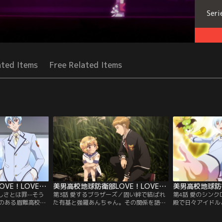
Seri
ated Items
Free Related Items
美男高校地球防衛部LOVE！LOVE！ 第02話
美男高校地球防衛部LOVE！LOVE！ 第03話
しさとは罪--そう
第3話 愛するブラザーズ／固い絆で結ばれ
第4話 愛のシン
のある眉難高校の
た有基と強羅あんちゃん。その関係を語る
殿で日々アイドル
どもレベルでもつ
上で、外せないのが数年前にふたりが興じ
げる別府日彦・月
し、周囲からバカ
ていた「笠地蔵ごっこ」。あんちゃんと共
高校にもう一組の