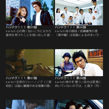
ハンドク！！！ 第05話
ハンドク！！！ 第06話
karte5 心の病／幼いころに父から
karte6 母の値段／成績優秀の恵
虐待を受けたことを思い出した道子
（真中瞳）は妊娠によるめまいで手
（内山理名）を心配する一番（長瀬
術に失敗してしまう。そんな中、運
智也）。一方、ノブ（二宮和也）の
ばれてきた患者のはな（菅井きん）
バイト先に新人の笈川（でんでん）
が病院を抜け出し、一番（長瀬智
がやってきて…。
也）が捜しに行くと…。
ハンドク！！！ 第07話
ハンドク！！！ 第08話
karte7 生命のリレー／ノブ（二宮
karte8 神の手 堕つ／自分は医者に
和也）は脳に腫瘍がある後輩の風
向いていないのでは、と道子（内山
（高橋一生）を助けたいと一番（長
理名）に弱音を吐く一番（長瀬智
瀬智也）に相談しにきた。一番たち
也）。一方、なぜ一子（沢村一樹）
は治療困難と判断するが、一子（沢
が風を入院させたのか疑問を抱いた
村一樹）が入院を促し…。
恵（真中瞳）は…。