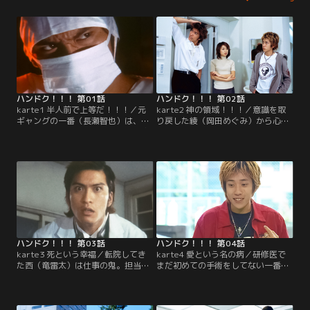
ハンドク！！！ 第01話
ハンドク！！！ 第02話
karte1 半人前で上等だ！！！／元
karte2 神の領域！！！／意識を取
ギャングの一番（長瀬智也）は、大
り戻した綾（岡田めぐみ）から心無
病院で研修医を始め、初日から不審
い言葉をかけられてしまう一番（長
者と間違われ大騒動に。情熱的で破
瀬智也）。その後、綾の担当になっ
天荒、患者最優先の一番と院長の一
た道子（内山理名）は綾の体に小さ
子（沢村一樹）は対立し…。
な火傷の痕を見つけ…。
ハンドク！！！ 第03話
ハンドク！！！ 第04話
karte3 死という幸福／転院してき
karte4 愛という名の病／研修医で
た西（竜雷太）は仕事の鬼。担当の
まだ初めての手術をしてない一番
恵（真中瞳）はセクハラを受け休ん
（長瀬智也）だが、突然チャンスが
でしまう。後任の一番（長瀬智也）
訪れる。一方、ノブ（二宮和也）は
は出ていこうとする西を阻止しよう
偶然、初恋相手、保護司の白木先生
とし頭突きで倒され…。
（森口瑤子）と再会して…。