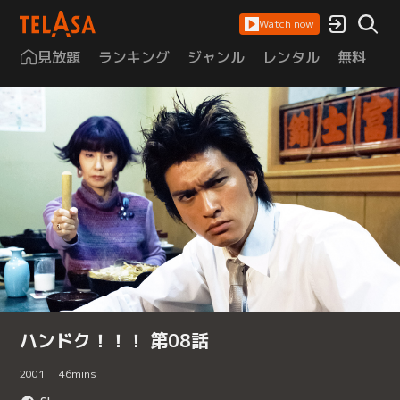
Watch now
見放題
ランキング
ジャンル
レンタル
無料
は
ハンドク！！！ 第08話
2001
46
mins