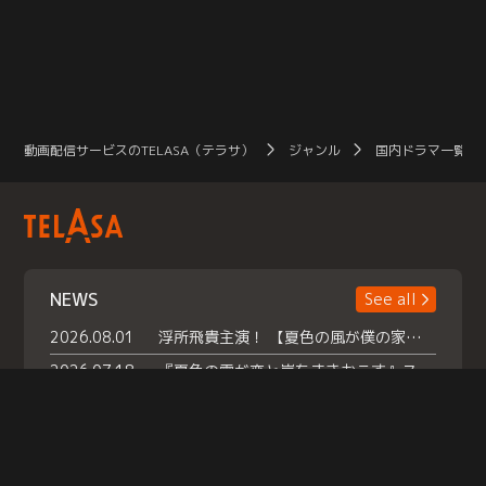
動画配信サービスのTELASA（テラサ）
ジャンル
国内ドラマ一覧（
NEWS
See all
2026.08.01
浮所飛貴主演！ 【夏色の風が僕の家にやってきた】 本日よりテラサで独占配信スタート！
2026.07.18
『夏色の雲が恋と嵐をまきおこす』スペシャルメイキング 【Part1】2026年７月18日（土）23時30分～配信スタート！話題のシーンの裏側を大公開！豪華キャスト大集合！ 『武宮家 真夏の家族会議』開催！
2026.07.15
救命医・遥（今田）の《心揺さぶる過去》や、 麻酔科医・権野（船越英一郎）の《謎多きプライベート》など… 《知られざるエピソード》を独占配信！