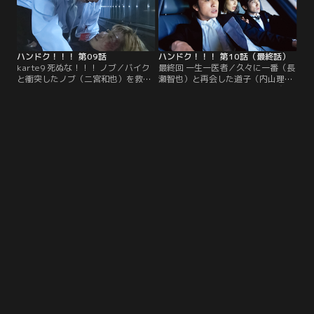
ハンドク！！！ 第09話
ハンドク！！！ 第10話（最終話）
karte9 死ぬな！！！ ノブ／バイク
最終回 一生一医者／久々に一番（長
と衝突したノブ（二宮和也）を救う
瀬智也）と再会した道子（内山理
ため必死になる一番（長瀬智也）だ
名）だったが、一番の心の傷は癒え
ったが手術室も使用できず危険な状
ていなかった。そんな中、一番たち
態に陥る。そんな中、ノブの事情聴
は恵（真中瞳）の結婚式に出席する
取に警察がやってきて…。
が、その帰り道に…。