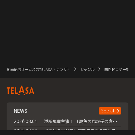
動画配信サービスのTELASA（テラサ）
ジャンル
国内ドラマ一覧（
NEWS
See all
2026.08.01
浮所飛貴主演！ 【夏色の風が僕の家にやってきた】 本日よりテラサで独占配信スタート！
2026.07.18
『夏色の雲が恋と嵐をまきおこす』スペシャルメイキング 【Part1】2026年７月18日（土）23時30分～配信スタート！話題のシーンの裏側を大公開！豪華キャスト大集合！ 『武宮家 真夏の家族会議』開催！