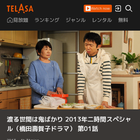
Watch now
見放題
ランキング
ジャンル
レンタル
無料
は
渡る世間は鬼ばかり 2013年二時間スペシャ
ル（橋田壽賀子ドラマ） 第01話