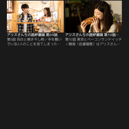
のかと猫ちゃんはアリスさんの家を
伝えあって以降、アリスは意識をし
訪ねることに。アリスさんを見極め
すぎてぎこちない態度に。昼食にケ
ようとする猫ちゃんだが、3人で栗
バブサンドを食べた後、縁側で話す
拾いをしたり、焼き栗や栗ご飯を一
アリスと晴海。
緒に作るうちに、アリスさんの魅力
に触れて…。
アリスさんちの囲炉裏端 第09話
アリスさんちの囲炉裏端 第10話（最終話）
第9話 告白と焼き干し柿／手を繋い
第10話 東京とベーコンサンドイッチ
でいる2人のことを見てしまったほ
／晴海（佐藤瑠雅）はアリスさん
のか（角心菜）は、思い切って晴海
（馬場ふみか）の東京出張に同行す
（佐藤瑠雅）に秘めていた思いを伝
ることに。待ち合わせ場所にはマコ
えることに。しかし大好きなアリス
ちゃん（片山萌美）がいた。食事を
さん（馬場ふみか）との関係が壊れ
しながらアリスさんがマコちゃんに
るのは嫌で、猫ちゃんに背中を押さ
晴海との関係を打ち明ける。取材先
れ古民家を訪ねることに。そこでほ
に向かうと電話をかけてきた男性編
のかは、ずっと晴海のことが好きだ
集者が待っていた。
ったとアリスさんに伝える。