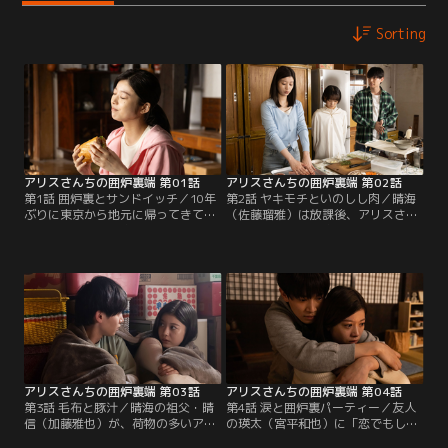
Sorting
アリスさんちの囲炉裏端 第01話
アリスさんちの囲炉裏端 第02話
第1話 囲炉裏とサンドイッチ／10年
第2話 ヤキモチといのしし肉／晴海
ぶりに東京から地元に帰ってきて、
（佐藤瑠雅）は放課後、アリスさん
囲炉裏のある古民家にひとりで暮ら
（馬場ふみか）の家に通うようにな
すアリスさん（馬場ふみか）。そこ
る。ずっと晴海に恋をしている晴海
に幼馴染で男子高校生の晴海（佐藤
の幼馴染のほのか（角心菜）は、ア
瑠雅）が差し入れを持ってやってく
リスさんと晴海のことが気になって
る。晴海は、アリスさんとの久しぶ
仕方がない。母に渡されたいのしし
りの再会にドキドキしていた。アリ
肉を手に、ほのかがアリスさんのも
スさんと晴海は囲炉裏を囲いベーコ
とを訪れる。
ンを焼いて、炭火焼きサンドイッチ
を振る舞う。
アリスさんちの囲炉裏端 第03話
アリスさんちの囲炉裏端 第04話
第3話 毛布と豚汁／晴海の祖父・晴
第4話 涙と囲炉裏パーティー／友人
信（加藤雅也）が、荷物の多いアリ
の瑛太（宮平和也）に「恋でもして
スさん（馬場ふみか）のために納屋
んの？」と聞かれた晴海（佐藤瑠