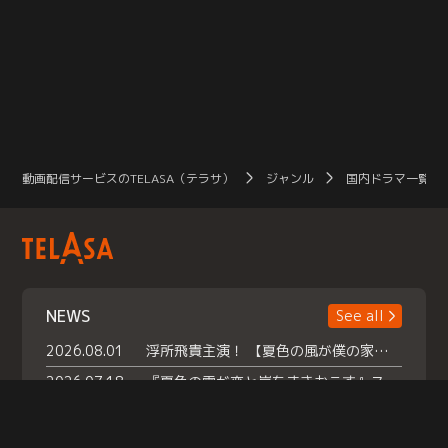
動画配信サービスのTELASA（テラサ）
ジャンル
国内ドラマ一覧（
NEWS
See all
2026.08.01
浮所飛貴主演！ 【夏色の風が僕の家にやってきた】 本日よりテラサで独占配信スタート！
2026.07.18
『夏色の雲が恋と嵐をまきおこす』スペシャルメイキング 【Part1】2026年７月18日（土）23時30分～配信スタート！話題のシーンの裏側を大公開！豪華キャスト大集合！ 『武宮家 真夏の家族会議』開催！
2026.07.15
救命医・遥（今田）の《心揺さぶる過去》や、 麻酔科医・権野（船越英一郎）の《謎多きプライベート》など… 《知られざるエピソード》を独占配信！