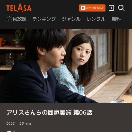
Watch now
見放題
ランキング
ジャンル
レンタル
無料
は
アリスさんちの囲炉裏端 第06話
2025
23
mins