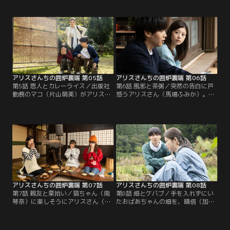
を貸してくれることに。しかし納屋
雅）は、アリスさん（馬場ふみか）
の建て付けが悪いせいか扉が開かな
に彼氏がいるのか気になり始めてい
くなる。閉じ込められた二人は、寒
た。ある日、アリスさんの誘いで晴
さをしのぐために1枚の毛布に包ま
海とほのか（角心菜）は串焼きやパ
ることに。アリスさんの温もりを感
エリア、カマンベールチーズのホイ
じてドキドキする晴海（佐藤瑠雅）
ル焼きを囲炉裏で作りパーティーを
だったが、内心アリスも動揺してい
していた。
た。
アリスさんちの囲炉裏端 第05話
アリスさんちの囲炉裏端 第06話
第5話 恩人とカレーライス／出版社
第6話 風邪と茶粥／突然の告白に戸
勤務のマコ（片山萌美）がアリスさ
惑うアリスさん（馬場ふみか）。晴
ん（馬場ふみか）の仕事の様子を見
海（佐藤瑠雅）に言われた「大好
に東京からやって来る。アリスさん
き」という言葉の意味を考えるが答
にライター仕事をさせている間、晴
えは見つからない。晴海もアリスの
海（佐藤瑠雅）はマコをもてなす。
家に気軽に行けなくなっている。あ
翌日、河原で遊んだり、カレーを用
る日、晴海が久しぶりに古民家を訪
意する中で勘の良いマコは、東京で
ねると、アリスさんは高熱を出して
のアリスさんとは違う柔らかな表情
苦しそうにしていた。看病のために
をしている様子を見て…。
晴海は茶粥を作る。
アリスさんちの囲炉裏端 第07話
アリスさんちの囲炉裏端 第08話
第7話 親友と栗拾い／猫ちゃん（南
第8話 畑とケバブ／手を入れずにい
琴奈）に楽しそうにアリスさん（馬
たおばあちゃんの畑を、晴信（加藤
場ふみか）の話をするほのか（角心
雅也）に教えてもらいながら畑づく
菜）だったが、「恋敵とそんなに仲
りをするアリスさん（馬場ふみか）
良くなって良いの？」と聞かれ、ほ
と晴海（佐藤瑠雅）。互いに思いを