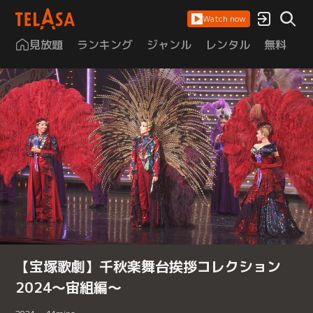
Watch now
見放題
ランキング
ジャンル
レンタル
無料
は
【宝塚歌劇】千秋楽舞台挨拶コレクション
2024～宙組編～