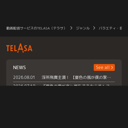
動画配信サービスのTELASA（テラサ）
ジャンル
バラエティ・音楽
NEWS
See all
2026.08.01
浮所飛貴主演！ 【夏色の風が僕の家にやってきた】 本日よりテラサで独占配信スタート！
2026.07.18
『夏色の雲が恋と嵐をまきおこす』スペシャルメイキング 【Part1】2026年７月18日（土）23時30分～配信スタート！話題のシーンの裏側を大公開！豪華キャスト大集合！ 『武宮家 真夏の家族会議』開催！
2026.07.15
救命医・遥（今田）の《心揺さぶる過去》や、 麻酔科医・権野（船越英一郎）の《謎多きプライベート》など… 《知られざるエピソード》を独占配信！