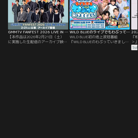
GMMTV FANFEST 2026 LIVE IN JAPAN アーカイブ配信／特典映像付
WILD BLUEのライブでもわぶっていきましょう！
【本作品は2026年2月21日（土）
WILD BLUE初の地上波冠番組
『
に実施した生配信のアーカイブ映像
『WILD BLUEのわぶっていきましょ
＞
となります】＜冒頭に本番前のイン
う！』がスタジオを飛び出し、大阪
気
Sub
タビューを含む特典映像も！＞タイ
城音楽堂で初のイベントを開催！昼
月
の大人気俳優総勢14人が大集結！
公演・夜公演の模様に加え、楽屋や
で
GMMTVの人気スターたちが一堂に
舞台袖の密着映像や出演者コメント
TE
揃う超豪華イベント「GMMTV
もたっぷり収録。ここでしか見られ
FANFEST 2026 LIVE IN JAPAN」を
ないWILD BLUEの特別な1日を何度
独占配信！
でもお楽しみください！