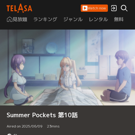
Watch now
見放題
ランキング
ジャンル
レンタル
無料
は
Summer Pockets 第10話
Aired on 2025/06/09
23
mins