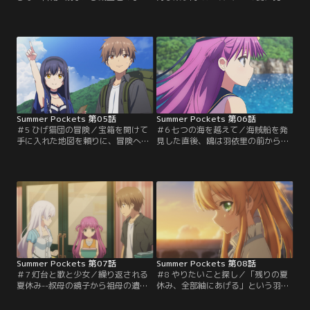
いをやんわり遠慮され、羽依里はい
けたこの島の秘密を、この宝箱に封
つものように島を散策していた。そ
印することにする』この夏休みを、
こで出会う、大きなスーツケースを
鴎と冒険することに決めた羽依里。
引きずる好奇心旺盛な少女、久島
小学校の屋根裏部屋で見つけた宝箱
鴎。鴎は初対面にも関わらず、「羽
を開けるべく、手帳に書かれた暗号
依里」の名を呼ぶと--この島に来た
を元に、4つの鍵を探し始める。鴎
目的が『宝探し』だと打ち明け、羽
と協力し、順調に鍵を発見していく
依里を『宝探し』の冒険へと誘う。
羽依里であったが--最後の鍵を見つ
幼少期に一度…。【提供：バンダイ
けた際…。【提供：バンダイチャン
チャンネル】
ネル】
Summer Pockets 第05話
Summer Pockets 第06話
＃5 ひげ猫団の冒険／宝箱を開けて
＃6 七つの海を越えて／海賊船を発
手に入れた地図を頼りに、冒険へと
見した直後、鴎は羽依里の前から幻
出発する羽依里と鴎。地図に記され
のように姿を消してしまった。少年
た印には、鴎が10年前のサマーキャ
団に協力を求め、再び洞窟に入って
ンプで知り合った仲間達と発見し
鴎を探す羽依里。そこで、鴎のスー
た、海賊船があるという。今は使わ
ツケースだけが発見される。スーツ
れていないトロッコの線路を歩き、
ケースの中には『ひげ猫団の冒険』
かつて海賊船を見つけた岬へと至る
という、古びた一冊の児童書が入っ
洞窟を目指す羽依里と鴎。炎天下の
ていた。それをきっかけに、すべて
中、羽依里は5人の子供達が線路を
を思い出す羽依里。【提供：バンダ
歩く白昼夢を見る。【提供：バンダ
イチャンネル】
イチャンネル】
Summer Pockets 第07話
Summer Pockets 第08話
＃7 灯台と歌と少女／繰り返される
＃8 やりたいこと探し／「残りの夏
夏休み--叔母の鏡子から祖母の遺品
休み、全部紬にあげる」という羽依
整理の手伝いに誘われ、鷹原羽依里
里の案に、静久も全面的に賛成す
が鳥白島にやってくる。「さしず
る。紬の「やりたいこと」は、パリ