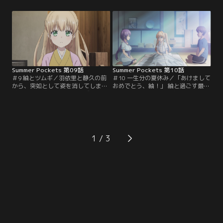
め、歌を忘れたカナリアか」 様々な
ングルスの空き容器で灯台にベラン
出会いを通じて、羽依里は島での賑
ダを作ることに決まった。こうし
やかな日々を過ごしていた。そんな
て、羽依里と紬、静久の特別な夏休
ある日、灯台で歌う紬ヴェンダース
みが始まって--同じ時を過ごす中
を見かけ、言葉をかわす。「やりた
で、羽依里はいつしか紬のことが好
いこと」を探しているという紬のこ
きになっていた。羽依里の気持ちを
とが…。【提供：バンダイチャンネ
知り、激しく動揺してしまう紬。
ル】
【提供：バンダイチャンネル】
Summer Pockets 第09話
Summer Pockets 第10話
＃9 紬とツムギ／羽依里と静久の前
＃10 一生分の夏休み／「あけまして
から、突如として姿を消してしまう
おめでとう、紬！」 紬と過ごす最後
紬。二人は紬を探すべく、ヴェンダ
の一週間--羽依里の提案で、一年分
ース邸の場所を島の人達に訊いて回
のイベントが催されることとなる。
る。そこで、駄菓子屋のおばーちゃ
静久だけでなく、しろはや蒼たち少
んから、灯台守が金髪の女の子を探
年団や、うみも協力してくれて--羽
し回っていたという昔話を聞かされ
依里と紬はバレンタインにお花見、
る。鳥白島ではたびたび『神隠し』
七夕、ハロウィンやクリスマスなど
1
が発生したらしく--かつて姿を消し
など、季節外れのイベントを楽しん
た金髪の女の子のことを最後に知っ
でいく。そしてついに…。【提供：
ていたのは…。【提供：バンダイチ
バンダイチャンネル】
ャンネル】