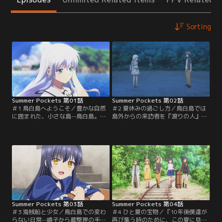
Sorting
Summer Pockets 第01話
Summer Pockets 第02話
＃1 鳥白島へようこそ／豊かな自然
＃2 夏休みの過ごし方／鳥白島では
に囲まれた、小さな島--鳥白島。高
島外からの来訪者を『渡りの人』と
校生の鷹原羽依里は、母方の叔母に
呼び、歓待するのが習わしとなって
あたる岬鏡子に誘われ、夏休みの
いた。鳥白島の少年団の面々--すぐ
間、祖母の遺品整理を手伝うことに
上半身裸になりたがる三谷良一や、
なっていた。「さしずめ俺は、傷つ
ゴツい水鉄砲で上半身裸の不届き者
いた渡り鳥か……」木陰で無防備に
を狙撃する野村美希、卓球に異常な
寝る少女や、上半身裸で堂々と道を
情熱を注ぐ加納天善--が、羽依里の
歩く少年、親戚にあたるという加藤
ために歓迎会を開いてくれる。そこ
うみなど、羽依里は鳥白島で様々な
で羽依里は…。【提供：バンダイチ
人たちと出会っていく。【提供：バ
ャンネル】
ンダイチャンネル】
Summer Pockets 第03話
Summer Pockets 第04話
＃3 海賊船と少女／鳥白島での変わ
＃4 ひと夏の宝物／『10年後僕達が
らない日常--鏡子から蔵整理の手伝
再び集う時のために、この夏に見つ