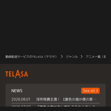
動画配信サービスのTELASA（テラサ）
ジャンル
アニメ一覧（見放
NEWS
See all
2026.08.01
浮所飛貴主演！ 【夏色の風が僕の家にやってきた】 本日よりテラサで独占配信スタート！
2026.07.18
『夏色の雲が恋と嵐をまきおこす』スペシャルメイキング 【Part1】2026年７月18日（土）23時30分～配信スタート！話題のシーンの裏側を大公開！豪華キャスト大集合！ 『武宮家 真夏の家族会議』開催！