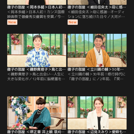
徹子の部屋 ＜岡本多緒＞日本人初！カンヌ国際映画祭で最優秀女優賞を受賞（2026/08/04放送分）
徹子の部屋 ＜細田佳央太＞母に感謝…オーディションに落ち続けた日々（2026/08/03放送分）
＜岡本多緒＞日本人初！カンヌ国際
＜細田佳央太＞母に感謝…オーディ
映画祭で最優秀女優賞を受賞／今日
ションに落ち続けた日々／大河ドラ
のゲストは、モデル・俳優として世
マや朝ドラなど話題作に次々と出演
New
New
界で活躍する岡本多緒さん。映画
し、注目を集める若手実力派俳優の
『急に具合が悪くなる』で、日本人
細田佳央太さんが初登場。昨年の朝
初となるカンヌ国際映画祭の最優秀
ドラ「あんぱん」や大河ドラマ「ど
女優賞を受賞する快挙を成し遂げ
うする家康」への出演で話題を呼ん
た。パリ、ニューヨーク、ミラノ、
だ細田さんだが、実は4歳で自ら
ロンドンの世界4大コレクションで
「テレビの中に入りたい」と言い芸
活躍するトップモデルだが…。
能界入りしたという。
徹子の部屋 ＜磯野貴理子＞鳥と出会い…人生に大きな変化が（2026/07/31放送分）
徹子の部屋 ＜立川晴の輔＞30年前！修行時代に「徹子の部屋」に（2026/07/30放送分）
＜磯野貴理子＞鳥と出会い…人生に
＜立川晴の輔＞30年前！修行時代に
大きな変化が／12年前に脳梗塞を経
「徹子の部屋」に／2年前、『笑
験した磯野貴理子さん、今回は黒柳
点』の新メンバーに選ばれ話題とな
と「楽しい話をしたい」と番組を訪
った立川晴の輔さん。東京農業大学
れた。それは、「鳥」の話。鳥を好
入学後に見に行った立川志の輔さん
きになったことで、鳥の写真を撮ろ
の落語に衝撃を受け、在学中の4年
うとカメラを始め、その写真を発表
間、毎月独演会に通った。卒業後、
するためにSNSも。そして様々な鳥
弟子入りをしたが、その修行時代は
を観察するため、登山を始めるな
過酷。
ど、人生が豊かになったと語る。ま
た、昨年は「終活」を始め…。
徹子の部屋 ＜堺正章 井上順 草刈正雄 小林旭 石原裕次郎 中尾ミエ＞2026年 上半期傑作選（3）（2026/07/29放送分）
徹子の部屋 ＜辺見えみり＞愛娘も中学生に…亡き父・西郷輝彦さんとの思い出も（2026/07/28放送分）