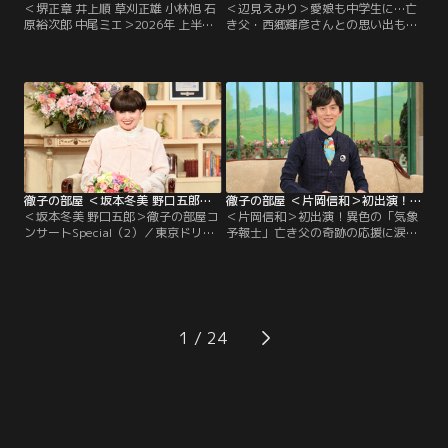
＜堺正章 井上順 草刈正雄 小林旭 石
＜辺見えみり＞愛娘も中学生に…亡
原裕次郎 中尾ミエ＞2026年 上半期
き父・西郷輝彦さんとの思い出も／
傑作選（3）／今日は「2026年 上半
タレントの辺見えみりさんも今年50
期傑作選」と題して、今年の上半期
代になる。黒柳とは10代からの知り
の名場面を厳選してお送りします。
合いで、愛娘が生まれた時は育児日
名コンビ！60年来の友人、堺正章さ
記をプレゼントされ、それは今でも
んと井上順さんの出会いは10代。初
大切に持っているという。 そんな娘
対面では…！？草刈正雄さんは、顔
も今年中学に進み、母親思いの子に
も知らなかったアメリカ人のお父様
育っているらしい。 一方、えみりさ
の消息を求めて渡米したお話を。
んが4歳の時に両親が離婚…。
徹子の部屋 ＜坂本冬美 野口五郎＞徹子の部屋コンサートSpecial（2）（2026/07/27放送分）
徹子の部屋 ＜片岡信和＞初出演！異色の「気象予報士」亡き父の奇跡の応援に涙（2026/07/24放送分）
＜坂本冬美 野口五郎＞徹子の部屋コ
＜片岡信和＞初出演！異色の「気象
ンサートSpecial（2）／東京ドリー
予報士」亡き父の奇跡の応援に涙／
ムパーク・SGCホール有明で開催さ
「羽鳥慎一モーニングショー」でス
れた「徹子の部屋コンサート
トレッチをしながら天気を伝える、
Special」の2日目をお届けします。
異色の気象予報士で大人気、片岡信
出演は坂本冬美さんと野口五郎さ
和さんが初出演！片岡さんがストレ
ん。坂本冬美さんは大ヒット曲「夜
ッチをする事になったのはコロナ禍
桜お七」を意外なエピソードを交え
がきっかけだったが…大学3年の
1
て熱唱！？野口五郎さんはアカペラ
時、俳優として芸能界入りした片岡
やエレキギターも披露し観客を魅
さん、デビューは「戦隊ヒーロー」
了！
だった。