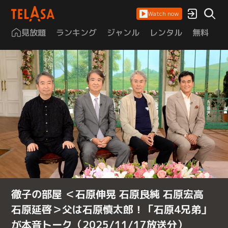
Watch now
見放題
ランキング
ジャンル
レンタル
無料
は
徹子の部屋 ＜石原伸晃 石原良純 石原宏高
石原延啓＞父は石原慎太郎！「石原4兄弟」
が本音トーク（2025/11/17放送分）