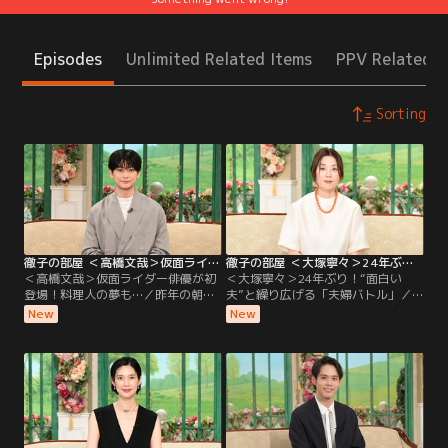
Episodes
Unlimited Related Items
PPV Related I
Sorting
徹子の部屋 ＜高橋文哉＞仮面ライダー俳優が初登場！料理人の夢も…（2026/08/06放送分）
徹子の部屋 ＜大塚寧々＞24年ぶり！“面白い夫”と繰り広げる「夫婦バトル」（2026/08/05放送分）
＜高橋文哉＞仮面ライダー俳優が初
＜大塚寧々＞24年ぶり！“面白い
登場！料理人の夢も…／昨年の朝ド
夫”と繰り広げる「夫婦バトル」／
ラ「あんぱん」に出演し話題になっ
なんと24年ぶりの出演！透明感のあ
New
New
た若手実力派俳優の高橋文哉さんが
る独特の魅力で、ドラマや映画で活
初登場。2019年「仮面ライダーゼロ
躍を続ける大塚寧々さん。実は大塚
ワン」で令和初の仮面ライダーに抜
さんは黒柳と小中高が同じ学校で、
擢されて俳優デビューし、子どもた
自慢の後輩！現在58歳になる大塚さ
ちから大人気に！特別に変身ポーズ
んの初出演は28年前、人生で最大
を披露してもらう一幕も！朝ドラ出
に“太っていた”という理由が…！？
演の反響や、撮影での苦労について
2002年に結婚した夫は、俳優の田辺
も伺う。
誠一さん。